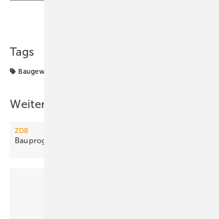
Teilen
Link kopieren
Tags
Baugewerbe
Weitere Inhalte
ZDB
Bauprognose 2013: 3 bis 4 % mehr
Umsatz