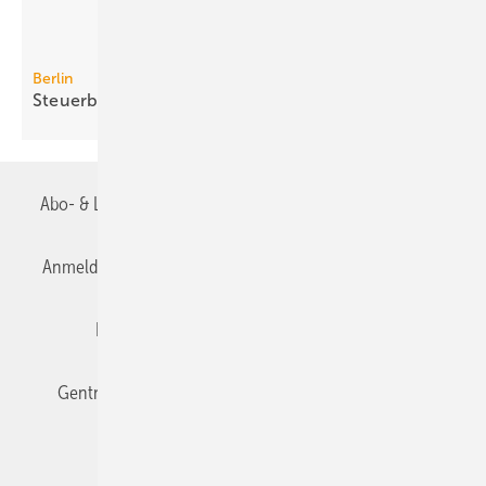
Berlin
Steuerbonus-Vermittlung ist
gescheitert
Abo- & Leserservice
AGB
Alle Inhalte chronologisch
Anmelden
Anmeldung & Registrierung
Datenschutz
Editor's choice
E-Paper
Fachbeiträge
Gentner Verlag
Impressum
Karriere bei Gentner
Team
Mediaservice