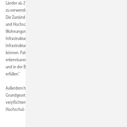
Länder ab 2014 verpflichtet wären, das Geld auch für diese Ausgaben
zu verwenden. Für den ZDB ist dieser Zustand ist auf Dauer unhaltbar.
Die Zuständigkeit für die kommunale Infrastruktur, den Wohnungs-
und Hochschulbau müsse wieder Gemeinschaftsaufgabe werden. Die
Wohnungsnot in Ballungsräumen, die Herausforderungen der
Infrastruktur in ländlichen Regionen sowie die Sanierung der
Infrastruktur werden Bund und Länder nur gemeinsam bewältigen
können. Pakleppa: „Bund und Länder sollten die jetzt schon
erkennbaren Fehlentwicklungen der Föderalismusreform analysieren
und in der Baupolitik die Aufgaben zukünftig wieder gemeinsam
erfüllen.“
Außerdem hat der ZDB die Länder aufgerufen, sich bis zu einer
Grundgesetzänderung mittels einer Berichtspflicht selbst zu
verpflichten, die Mittel des Bundes zweckgebunden im Wohnungs-,
Hochschul- und Straßenbau einzusetzen. ■