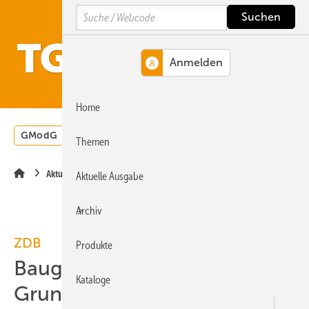
Springe
Springe
Springe
Search
auf
auf
auf
Hauptinhalt
Hauptmenü
SiteSearch
MENÜ
Home
GModG
Wärmepumpe
Heizungsförderung
Energ
Themen
Aktuelle Meldung
Aktuelle Ausgabe
Archiv
ZDB
Produkte
Baugewerbe fordert
Kataloge
Grundgesetzänderung