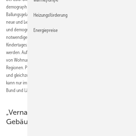
demographische Veränderungen ganz wesentlich bestimmt. In den
Ballungsgebieten wird der Wohnraum immer knapper; hier gilt es,
Heizungsförderung
neue und bezahlbare Wohnungen zu bauen, die auch ökologischen
und demografischen Anforderungen gerecht werden. Auch die
Energiepreise
notwendige Infrastruktur in den Ballungsräumen, wie
Kindertagesstätten, Schulen und Mobilität, müssen berücksichtigt
werden. Auf der anderen Seite braucht es Konzepte für den Rückbau
von Wohnungen und öffentlicher Infrastruktur in ländlichen
Regionen. Pakleppa: „Wohnungsnot in Ballungsräumen zu bekämpfen
und gleichzeitig die Infrastruktur in ländlichen Räumen anzupassen
kann nur im Rahmen eines bundeseinheitlichen Konzepts, das von
Bund und Ländern gemeinsam getragen wird, gelingen.“
„Vernachlässigung öffentlicher
Gebäude beenden“