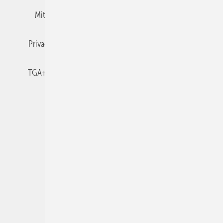
Mitgliedschaften und Engagement
Newsletter
Privacy Manager
RSS-Feed
TGA+E abonnieren
TGA+E-WissensCheck
Veranstaltungen / Webinare
© 2026 TGA+E Fachplaner