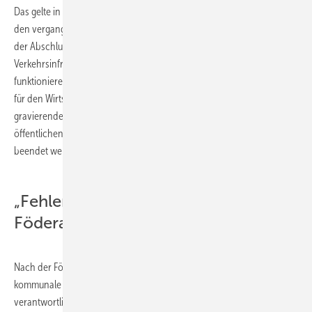
Das gelte in gleicher Weise für die kommunale Infrastruktur. Hier sei in
den vergangenen Jahrzehnten zu wenig investiert worden, was auch
der Abschlussbericht der Kommission „Zukunft der
Verkehrsinfrastrukturfinanzierung“ bestätige. Pakleppa: „Da eine
funktionierende Infrastruktur eine der wesentlichen Voraussetzungen
für den Wirtschaftsstandort Deutschland war und ist, muss die
gravierende Vernachlässigung der Straßen, aber auch der
öffentlichen Gebäude wie Schulen und Universitäten schleunigst
beendet werden.“
„Fehlentwicklungen durch
Föderalismusreform“
Nach der Föderalismusreform sind die Länder nun alleine für die
kommunale Infrastruktur, den Wohnungs-, Hochschul- und Klinikbau
verantwortlich, der Bund finanziert dies bis 2019, ohne dass die