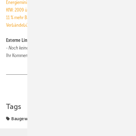
Energieminister bestätigen Gebäuderichtlinie
KfW: 2009 über 8 Mrd. Euro für Energieeffizienz
11 % mehr Baugenehmigungen in 2010
Verbändebündnis: Wende bei Wohnungsbaupolitik gefordert
Externe Links und Links unserer Leser
- Noch keine vorhanden -
Ihr Kommentar oder Link zum Thema:
tga@tga-fachplaner.de
Teilen
Link kopieren
Tags
Baugewerbe