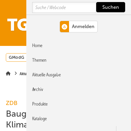
Springe
Springe
Springe
Search
auf
auf
auf
Hauptinhalt
Hauptmenü
SiteSearch
MENÜ
Home
GModG
Wärmepumpe
Heizungsförderung
Energ
Themen
Aktuelle Meldung
Aktuelle Ausgabe
Archiv
ZDB
Produkte
Baugewerbe fordert
Kataloge
Klimaschutz-Abschreibung