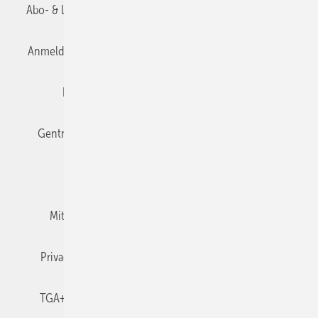
Abo- & Leserservice
AGB
Alle Inhalte chronologisch
Anmelden
Anmeldung & Registrierung
Datenschutz
Editor's choice
E-Paper
Fachbeiträge
Gentner Verlag
Impressum
Karriere bei Gentner
Team
Mediaservice
Mitgliedschaften und Engagement
Newsletter
Privacy Manager
RSS-Feed
TGA+E abonnieren
TGA+E-WissensCheck
Veranstaltungen / Webinare