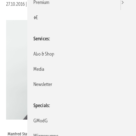
Premium
27.10.2016
|
Druckvorschau
+E
Services
Abo & Shop
Media
Newsletter
Specials
GModG
ZVSHK
Manfred Stather
Wärmepumpe