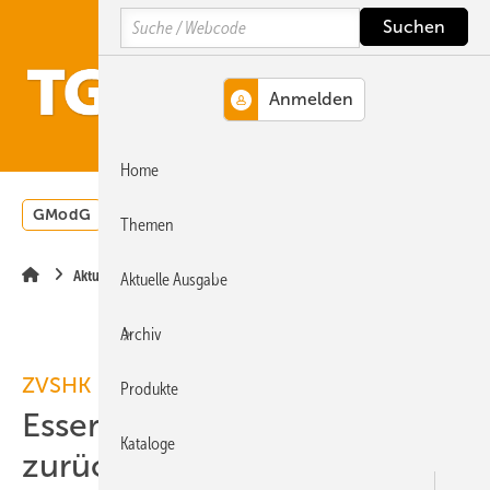
Springe
Springe
Springe
Search
auf
auf
auf
Hauptinhalt
Hauptmenü
SiteSearch
MENÜ
Home
GModG
Wärmepumpe
Heizungsförderung
Energ
Themen
Aktuelle Meldung
Aktuelle Ausgabe
Archiv
ZVSHK
Produkte
Esser abberufen, Stather
Kataloge
zurückgetreten