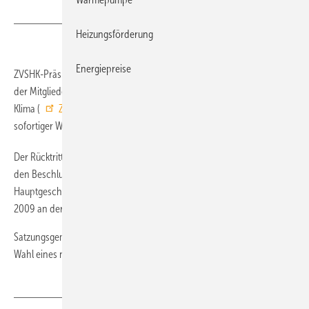
Heizungsförderung
Energiepreise
ZVSHK-Präsident Manfred Stather hat heute (27.10.2016) im Rahmen
der Mitgliederversammlung des Zentralverbands Sanitär Heizung
Klima (
ZVSHK
) seinen Rücktritt erklärt. Der Rücktritt erfolgt mit
sofortiger Wirkung.
Der Rücktritt kam mit Ansage: Zuvor hatte die Mitgliederversammlung
den Beschluss des Vorstands zur Abberufung des
Hauptgeschäftsführers Elmar Esser genehmigt. Esser stand seit August
2009 an der Spitze der hauptamtlichen Verbandsorganisation.
Satzungsgemäß übernimmt Vizepräsident Friedrich Budde bis zur
Wahl eines neuen Präsidenten die Aufgaben von Stather. ■