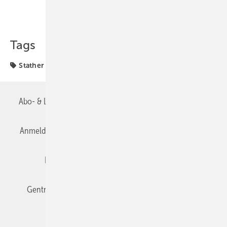
Teilen
Link kopieren
Tags
Stather
Abo- & Leserservice
AGB
Alle Inhalte chronologisch
Anmelden
Anmeldung & Registrierung
Datenschutz
Editor's choice
E-Paper
Fachbeiträge
Gentner Verlag
Impressum
Karriere bei Gentner
Team
Mediaservice