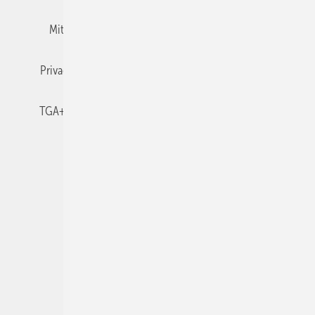
Mitgliedschaften und Engagement
Newsletter
Privacy Manager
RSS-Feed
TGA+E abonnieren
TGA+E-WissensCheck
Veranstaltungen / Webinare
© 2026 TGA+E Fachplaner