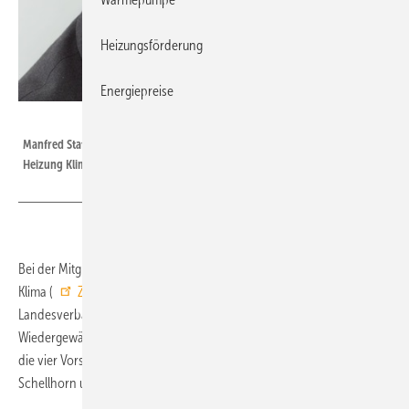
Heizungsförderung
Energiepreise
ZVSHK
Manfred Stather bleibt weiterhin der Präsident des Zentralverbands Sanitär
Heizung Klima (ZVSHK).
Bei der Mitgliederversammlung des Zentralverbands Sanitär Heizung
Klima (
ZVSHK
) am 10. November 2015 haben die Vertreter der 17
Landesverbände Präsident Manfred Stather im Amt bestätigt.
Wiedergewählt wurden auch Vize-Präsident Friedrich Budde sowie
die vier Vorstandsmitglieder Michael Hilpert, Ulrich Kössel, Fritz
Schellhorn und Norbert Borgmann.