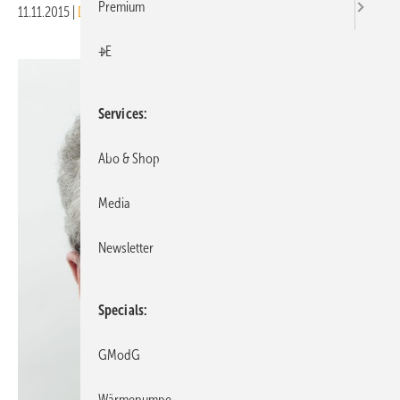
Premium
11.11.2015
|
Druckvorschau
+E
Services
Abo & Shop
Media
Newsletter
Specials
GModG
Wärmepumpe