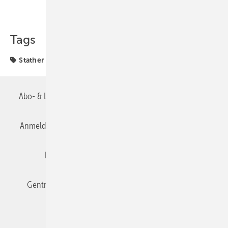
Teilen
Link kopieren
Tags
Stather
Abo- & Leserservice
AGB
Alle Inhalte chronologisch
Anmelden
Anmeldung & Registrierung
Datenschutz
Editor's choice
E-Paper
Fachbeiträge
Gentner Verlag
Impressum
Karriere bei Gentner
Team
Mediaservice