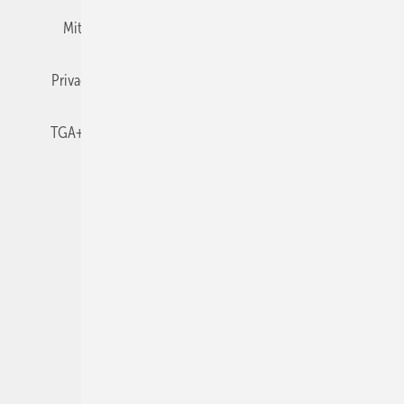
Mitgliedschaften und Engagement
Newsletter
Privacy Manager
RSS-Feed
TGA+E abonnieren
TGA+E-WissensCheck
Veranstaltungen / Webinare
© 2026 TGA+E Fachplaner