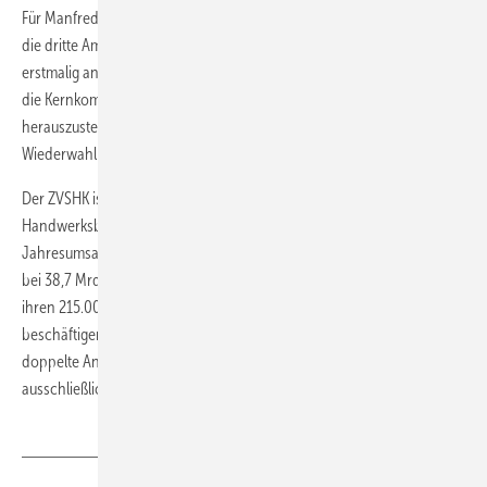
Für Manfred Stather, SHK-Unternehmer aus Freiburg im Breisgau, ist es
die dritte Amtszeit. Im Jahr 2009 wählten die Landesverbände ihn
erstmalig an die Spitze des Zentralverbandes. „Es gilt mehr denn je,
die Kernkompetenzen unserer Betriebe als Problemlöser im Markt
herauszustellen und zu sichern“, sagte Manfred Stather nach seiner
Wiederwahl.
Der ZVSHK ist die Standesorganisation von über 50.000
Handwerksbetrieben mit über 340.000 Beschäftigten. Der
Jahresumsatz des Sanitär-, Heizungs- und Klimahandwerks lag 2014
bei 38,7 Mrd. Euro. Die 25.000 Innungsbetriebe erwirtschafteten mit
ihren 215.000 Beschäftigten fast zwei Drittel des Gesamtumsatzes. Sie
beschäftigen im Vergleich zu den nichtorganisierten Betrieben fast die
doppelte Anzahl an Arbeitskräften und sorgen laut ZVSHK fast
ausschließlich für die Ausbildung des SHK-Nachwuchses.