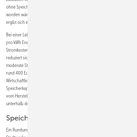
ohne Speicher ins Netz eingespeist und derzeit mit 12 Ct/kWh vergütet
worden wäre, den Bezug von Netzstrom zu 25 Ct/kWh (netto), so
ergibt sich ein „Verdienst“ durch den Speicher von 13 Ct/kWh (netto).
Bei einer Lebensdauer von 10 Jahren und 250 Zyklen im Jahr würden
pro kWh Energieinhalt 2500 Mal 13 Ct/kWh und damit 325 Euro
Stromkosten gespart. Zieht man die Verluste im Speicher ab, so
reduziert sich der Wert nochmal um 10 bis 25 %. Rechnet man eine
moderate Strompreissteigerung von 2 5/a mit ein, kommt man auf
rund 400 Euro. Hält der Speicher 20 Jahre, erhöht sich die
Wirtschaftlichkeitsgrenze auf rund 800 Euro/kWh nutzbare
Speicherkapazität. Abhängig von der erwarteten beziehungsweise
vom Hersteller garantierten Lebensdauer sind Speicher mit Kosten
unterhalb der genannten Grenzen folglich wirtschaftlich.
Speicher inklusive Stromliefervertrag
Ein Rundum-Sorglos-Paket bieten immer mehr Speicherhersteller und