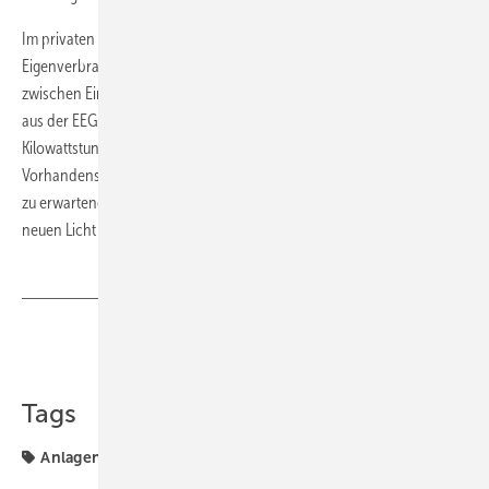
Im privaten Bereich gibt es bislang lediglich den Gewinn aus der
Eigenverbrauchserhöhung. Dieser Gewinn steigt mit dem Unterschied
zwischen Einspeisevergütung und Strompreis. Wenn eine PV-Anlagen
aus der EEG-Förderung fällt, erwirtschaftet jede zusätzliche
Kilowattstunde selbst verbrauchter Solarstrom nicht 13 Ct durch das
Vorhandensein des Speichers, sondern rund 20 Ct Zusammen mit der
zu erwartenden Preisreduktion werden Speicher dann in einem ganz
neuen Licht stehen. ■
Teilen
Link kopieren
Tags
Anlagentechnik
Solarstromspeicher