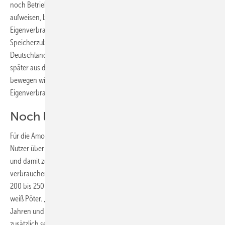
noch Betriebs-, Wartungs- und Reparaturkosten von 2 bis 4 Ct/kWh
aufweisen, bieten sich künftig, je nach Preisentwicklung der Speicher,
Eigenverbrauch und Speicherung an. Beschleunigt wird der
Speicherzubau durch folgenden Umstand: Insgesamt gibt es in
Deutschland rund 1,6 Mio. PV-Anlagen. Sie alle werden früher oder
später aus der EEG-Vergütung fallen, was die Eigentümer dazu
bewegen wird, über die Installation von Batterien zur Erhöhung des
Eigenverbrauchs nachzudenken.
Noch lohnen sie sich aber nicht
Für die Amortisation eines Speichers ist entscheidend, wie oft die
Nutzer über die Lebensdauer seine Speicherkapazität nutzen können
und damit zusätzlichen Solarstrom statt Strom aus dem Netz
verbrauchen. „Für gut ausgelegte Systeme im Haus kann der Speicher
200 bis 250 Mal im Jahr vollständig geladen und entladen werden“,
weiß Pöter. „Multipliziert man diesen Wert mit der Lebensdauer in
Jahren und dem Energieinhalt in Kilowattstunden, so ergibt sich der
zusätzlich selbst genutzte Solarstrom.“ Ersetzt dieser Solarstrom, der