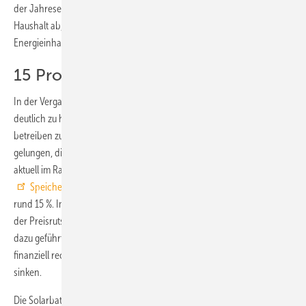
der Jahreserzeugung an Solarstrom und dem Jahresstrombedarf im
Haushalt ab, sowie vom Profil des Strombedarfs über Tag und vom
Energieinhalt des verwendeten Speichers.
15 Prozent Kostensenkung 2017
In der Vergangenheit waren die Kosten für die Batteriespeicher
deutlich zu hoch, um sie auch nur annähernd kostendeckend
betreiben zu können. Von Ende 2013 bis Ende 2017 ist es jedoch
gelungen, die Kosten zu halbieren. Die RWTH Aachen hat diese Zahlen
aktuell im Rahmen des Speicher-Monitorings veröffentlicht (
Speicher-Monitoringbericht
) . Allein 2017 sanken die Kosten um
rund 15 %. Im Durchschnitt der im Bericht angegebenen Preise hat
der Preisrutsch trotz Bundes- oder Landesförderung aber noch nicht
dazu geführt, dass sich die Solarspeicher für Hauseigentümer
finanziell rechnen. Dafür müssen die Kosten noch etwas weiter
sinken.
Die Solarbatterie im Keller übt trotz der noch fehlenden