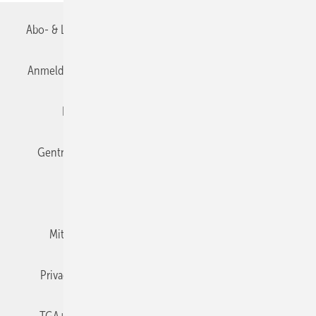
Abo- & Leserservice
AGB
Alle Inhalte chronologisch
Anmelden
Anmeldung & Registrierung
Datenschutz
Editor's choice
E-Paper
Fachbeiträge
Gentner Verlag
Impressum
Karriere bei Gentner
Team
Mediaservice
Mitgliedschaften und Engagement
Newsletter
Privacy Manager
RSS-Feed
TGA+E abonnieren