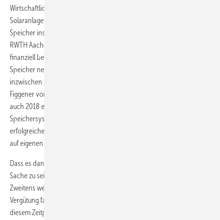
Wirtschaftlichkeit eine große Faszination auf die deutschen
Solaranlageneigentümer aus. Ende 2017 waren bereits 85.000
Speicher installiert – doppelt so viel wie noch Anfang 2016, so die
RWTH Aachen. Rund ein Drittel davon wurde von der Förderbank KfW
finanziell bezuschusst. Im Jahr 2017 kamen insgesamt fast 32.000
Speicher neu hinzu. „Etwa jede zweite neue PV-Anlage wird
inzwischen zusammen mit einem Speicher installiert“, sagt Jan
Figgener von der RWTH Aachen. „Für den Gesamtmarkt erwarten wir
auch 2018 ein Wachstum. Die Anteile an KfW-geförderten
Speichersystemen sind dabei jedoch rückläufig. Dies spricht für ein
erfolgreiches Marktanreizprogramm, mit dessen Ende der Markt nun
auf eigenen Beinen steht.“
Dass es danach weiter aufwärts geht, scheint eine ausgemachte
Sache zu sein: Erstens sollen die Speicherkosten weiter sinken.
Zweitens werden nach 2021 die ersten Solaranlagen aus der EEG-
Vergütung fallen. Da ihre hohe Einspeisevergütung von 2001 ab
diesem Zeitpunkt wegfällt und die dann abgeschriebenen Anlagen nur