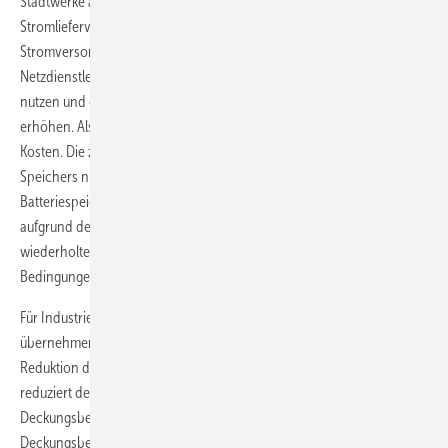
Stadtwerke an: PV-Speichersysteme im Zusammenhang mit
Stromlieferverträgen. In dem Fall wird das Stadtwerk oder der
Stromversorger zukünftig den Speicher für weitere
Netzdienstleistungen wie der Erbringung von Primärregelleistung
nutzen und damit die Zahl der Zyklen pro Jahr für den Speicher
erhöhen. Als Resultat rentieren sich Speicher auch bei höheren
Kosten. Die zusätzlichen Zyklen wirken sich auf die Alterung des
Speichers nur wenig aus, denn dominierend ist für stationäre
Batteriespeicher die kalendarische Alterung – also die Alterung
aufgrund der Standzeit und nicht die Alterung aufgrund der
wiederholten Be- und Entladung. Wichtig für Käufer: Sie sollten die
Bedingungen prüfen, etwa die Länge des Stromliefervertrags.
Für Industriebetriebe können Speicher weitere Dienstleistungen
übernehmen. Etwa die Absicherung gegen Stromausfall oder die
Reduktion der Leistungsspitzen beim Bezug elektrischer Energie. Das
reduziert den Leistungspreis. Damit können die Betriebe neben dem
Deckungsbeitrag aus Eigenverbrauchserhöhung auch
Deckungsbeiträge aus den anderen Dienstleistungen erwirtschaften.