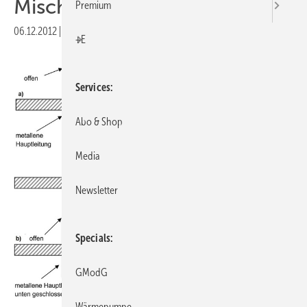
Mischinstallationen
Premium
06.12.2012
|
Veröffentlicht in
Ausgabe 12-2012
+E
Services
Abo & Shop
Media
Newsletter
Specials
GModG
Wärmepumpe