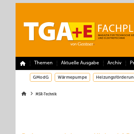
Springe
Springe
Springe
auf
auf
auf
Hauptinhalt
Hauptmenü
SiteSearch
Themen
Aktuelle Ausgabe
Archiv
P
GModG
Wärmepumpe
Heizungsförderun
MSR-Technik