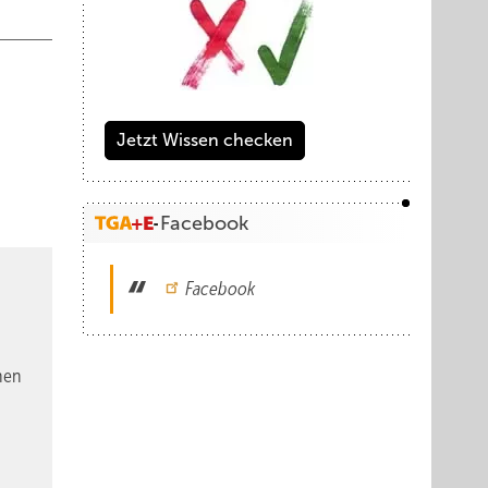
mit
hzeitig
jekt
Jetzt Wissen checken
ase.
Facebook
Facebook
nen