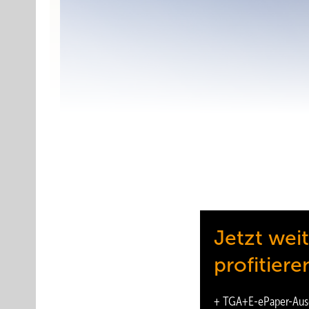
Jetzt wei
profitiere
+
TGA+E-ePaper
-Aus