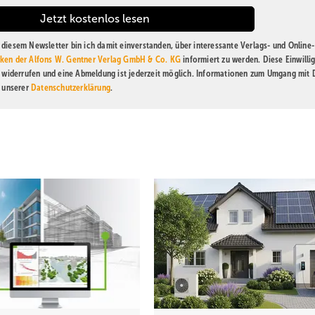
anen
diesem Newsletter bin ich damit einverstanden, über interessante Verlags- und Online-
ken der Alfons W. Gentner Verlag GmbH & Co. KG
informiert zu werden. Diese Einwilli
 Stück
t widerrufen und eine Abmeldung ist jederzeit möglich. Informationen zum Umgang mit
 urbanem
n unserer
Datenschutzerklärung
.
Techniken
Ju
holz bzw.
Bild 2 Über ein zentrales Bedientableau in der Lobby kann d
sivbau
Concierge die vernetzten TGA-Anlagen einsehen, bei Bedarf
Temperatur- und Lüftungsleistung manuell steuern und im St
oder
eingreifen. Unterstützend können Experten von Kieback&Pet
die integrierte Fernwartungslösung Connect CS zugreifen.
Hybrid-
nden Wände und Decken der Obergeschosse aus Massivholz (ca. 5500