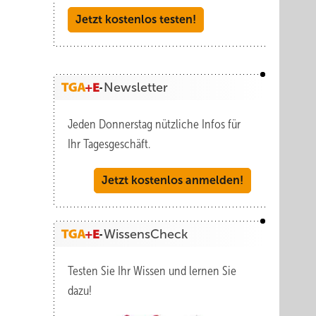
Jetzt kostenlos testen!
 Daiber
nd.
Newsletter
ds
Jeden Donnerstag nützliche Infos für
Roots“
Ihr Tagesgeschäft.
ne
nde
Jetzt kostenlos anmelden!
WissensCheck
uherr
Testen Sie Ihr Wissen und lernen Sie
dazu!
inen