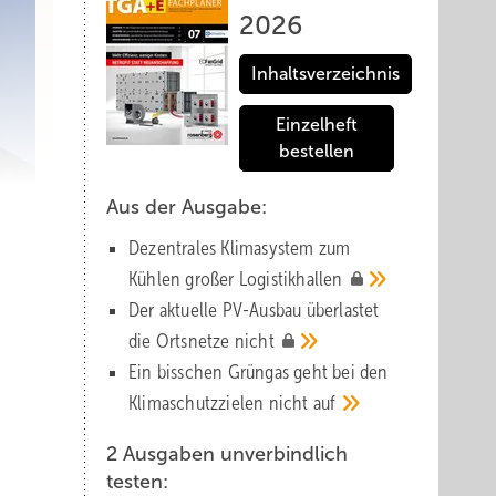
2026
Inhaltsverzeichnis
Einzelheft
bestellen
Aus der Ausgabe:
Dezentrales Klimasystem zum
Kühlen großer
Logistik­hallen
Der aktuelle PV-Ausbau über­lastet
die Orts­netze
nicht
Ein bisschen Grüngas geht bei den
Klima­schutz­zielen nicht
auf
2 Ausgaben unverbindlich
testen: