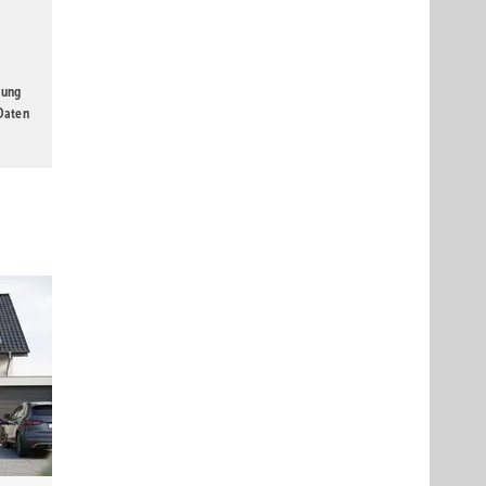
gung
 Daten
lian Daiber
er
örfall
er über
3
 m