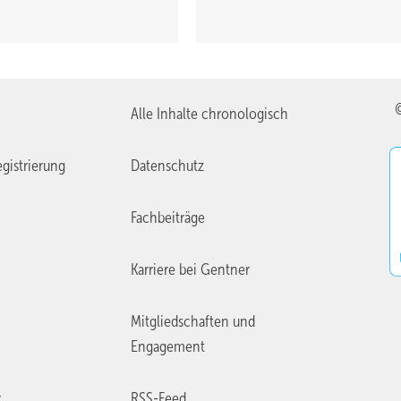
chzeitig Teil des Brandschutzkonzepts ist.
Alle Inhalte chronologisch
gistrierung
Datenschutz
Fachbeiträge
Karriere bei Gentner
Mitgliedschaften und
Engagement
r
RSS-Feed