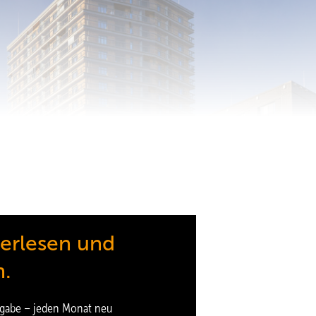
terlesen und
n.
gabe – jeden Monat neu