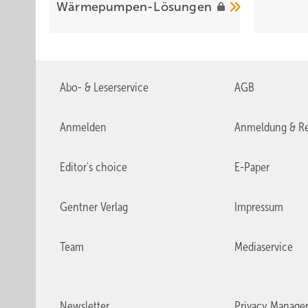
Langlebigkeit erhöht, den Wartungsaufwand senkt und glei
Wärmepumpen-Lösungen
Abo- & Leserservice
AGB
Anmelden
Anmeldung & Re
Editor's choice
E-Paper
Gentner Verlag
Impressum
Team
Mediaservice
Newsletter
Privacy Manage