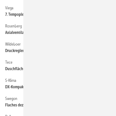
Viega
7. Tempoplex-Generation
Rosenberg
Axialventilatoren mit aerodynamisch optimierten Flügeln
Wildeboer
3
Druckregler in 39 Nenngrößen bis 36.000 m
/h
Tece
Duschflächen aus Mineralguss
S-Klima
DX-Kompakt-Lüftungsgeräte
Swegon
3
Flaches dezentrales Lüftungsgerät bis 1050 m
/h