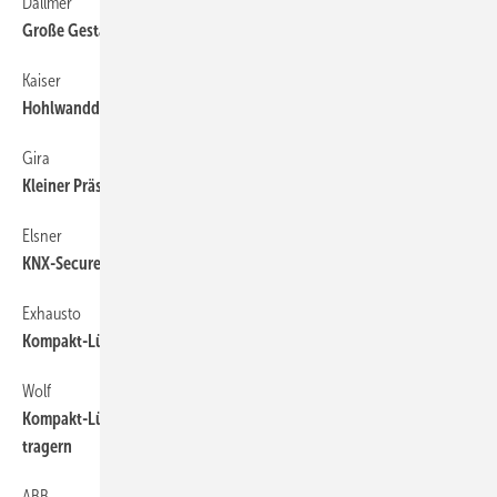
Dallmer
Große Gestaltungsfreiheit im Duschbereich
Kaiser
Hohlwanddosen für Datenleitungen
Gira
Kleiner Präsenzmelder für KNX
Elsner
KNX-Secure-Wetterstationen
Exhausto
3
Kompakt-Lüftungsgerät bis 9340 m
/h
Wolf
Kompakt-Lüftungsgeräteserie mit drei Rotations-Wärme­über­
tragern
ABB