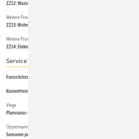
ZZ12: Wasseraufbereitung und Trinkwasserhygiene
Weitere Produkt-Meldungen
ZZ13: Wohnungslüftung
Weitere Produkt-Meldungen
ZZ14: Elektrotechnik
Service
Fortschrittsmonitor Energiewende
Kostenfreie Wetterdaten
Viega
Planstatus-Prüfung per QR-Code
Oppermann Regelgeräte
Sensoren per App über NFC parametrieren