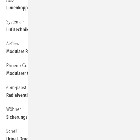
Linienkoppler segmentiert KNX-Netz­werke
Systemair
Lufttechnik für das Gesundheitswesen
Airflow
3
Modulare RLT-Geräte bis 150.000 m
/h
Phoenix Contact
Modularer Controller mit KNX-Integration
ebm-papst
Radialventilator in Metallausführung
Wöhner
Sicherungsloser, wieder­einschalt­barer Kurz­schluss­schutz
Schell
Urinal-Druckspüler mit Time-of-Flight-Sensor