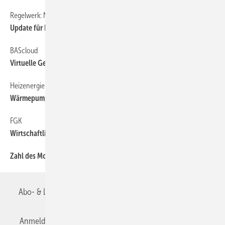
Regelwerk: Neuerscheinungen
Update für Ihr Archiv, Veröffentlichungen in 2026-05
BAScloud
Virtuelle Gebäudeleittechnik
Heizenergiekosten
Wärmepumpen­strom-/Gas­preis-Baro­meter 2026-06
FGK
Wirtschaftlichkeit von RLT-Anlagen
Zahl des Monats, 2026-07
Abo- & Leserservice
AGB
Alle Inhalte chronologisch
Anmelden
Anmeldung & Registrierung
Datenschutz