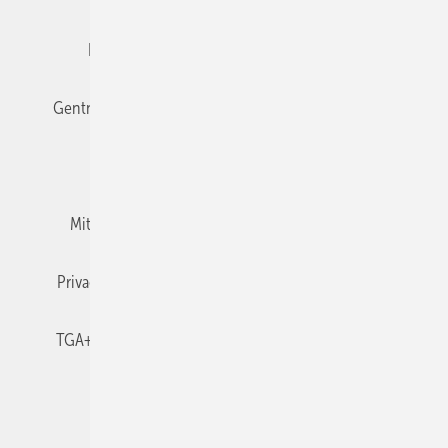
Editor's choice
E-Paper
Fachbeiträge
Gentner Verlag
Impressum
Karriere bei Gentner
Team
Mediaservice
Mitgliedschaften und Engagement
Newsletter
Privacy Manager
RSS-Feed
TGA+E abonnieren
TGA+E-WissensCheck
Veranstaltungen / Webinare
© 2026 TGA+E Fachplaner