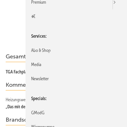
Premium
+E
Services
Abo & Shop
Gesamt-PDF der Ausgabe
Media
TGA Fachplaner 07/2026 als PDF
Newsletter
Kommentar
Specials
Heizungswende
„Das mit den Wärme­pumpen hatten wir doch immer gesagt“
GModG
Brandschutz
Wärmepumpe