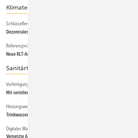
Klimatechnik
Schlüsselfertiges Komplettsystem
Dezentrales Klimasystem zum Kühlen großer Logistik­hallen
Referenzprojekt Wolf
Neue RLT-Anlagen im historischen Krankenhaus
Sanitärtechnik
Vorfertigung
Mit serieller Badfertigung wirtschaftlicher bauen
Heizungswende
Trinkwassererwärmung mit Wärme­pumpen in MFH
Digitales Wassermanagement
Vernetzte Armaturen für den Er­halt der Trink­wasser­güte