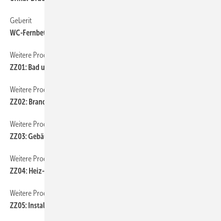
Geberit
WC-Fernbetätigung per Bluetooth
Weitere Produkt-Meldungen
ZZ01: Bad und öffentlicher Sanitärraum
Weitere Produkt-Meldungen
ZZ02: Brandschutz
Weitere Produkt-Meldungen
ZZ03: Gebäude- und Hausautomation
Weitere Produkt-Meldungen
ZZ04: Heiz- und Kühlflächen, Konvektoren
Weitere Produkt-Meldungen
ZZ05: Installations- und Entwässerungstechnik