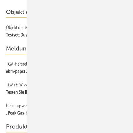
Objekt des Monats
Objekt des Monats 2026-07
Testset: Dusch-WC-Komfort kosten­los zu Hause testen
Meldungen
TGA-Hersteller
ebm-papst 2025/26: Kerngeschäft Air Technology legt 12 % zu
TGA+E-WissensCheck
Testen Sie Ihr Wissen!
Heizungswende
„Peak Gas-Heizungen“ hat jetzt ein konkretes Datum
Produkte