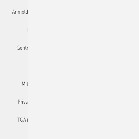
Anmelden
Anmeldung & Registrierung
Datenschutz
Editor's choice
E-Paper
Fachbeiträge
Gentner Verlag
Impressum
Karriere bei Gentner
Team
Mediaservice
Mitgliedschaften und Engagement
Newsletter
Privacy Manager
RSS-Feed
TGA+E abonnieren
TGA+E-WissensCheck
Veranstaltungen / Webinare
© 2026 TGA+E Fachplaner