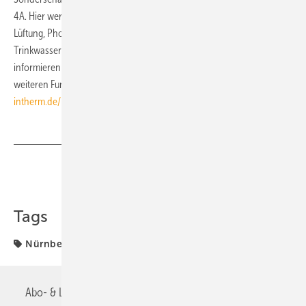
4A. Hier werden Lösungen zur Einbindung von Heizung, Kühlung,
Lüftung, Photovoltaik-Anlagen, Raumtemperaturreglern,
Trinkwassererwärmung und Leckageschutz präsentiert. Kurzvorträge
informieren über Einsatzmöglichkeiten und die Verknüpfung mit
weiteren Funktionen. Das komplette Rahmenprogramm:
www.ifh-
intherm.de/programm
Teilen
Link kopieren
Tags
Nürnberg
Abo- & Leserservice
AGB
Alle Inhalte chronologisch