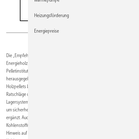
Heizungsförderung
DEPI
Energiepreise
Die „Empfehlungen zur Lagerung von Holzpellets“ des Deutschen
Energieholz- und Pellet-Verbands (DEPV) und des Deutschen
Pelletins­tituts (DEPI) sind in einer komplett überarbeiteten Auflage neu
herausgegeben worden. Die Broschüre gibt für die Lagerung von
Holzpellets bau- und sicherheitstechnische sowie qualitative
Ratschläge und erleichtert somit die Auswahl eines passenden
Lagersystems. Thematisch erweitert wurde sie um Großanlagen und
um sicherheitstechnische Informationen für eine korrekte Belüftung
ergänzt. Auch wird nun deutlicher als bisher auf die Gefahren durch
Kohlenstoffmonoxid und andere Ausgasungen hingewiesen, ein
Hinweis auf zusätzliche Sicherheit durch die Installation von