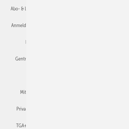
Abo- & Leserservice
AGB
Alle Inhalte chronologisch
Anmelden
Anmeldung & Registrierung
Datenschutz
Editor's choice
E-Paper
Fachbeiträge
Gentner Verlag
Impressum
Karriere bei Gentner
Team
Mediaservice
Mitgliedschaften und Engagement
Newsletter
Privacy Manager
RSS-Feed
TGA+E abonnieren
TGA+E-WissensCheck
Veranstaltungen / Webinare