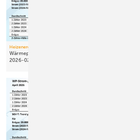
Heizenergiekosten
Wärmepumpen­strom-/Gas­preis-Baro­meter
2026-02