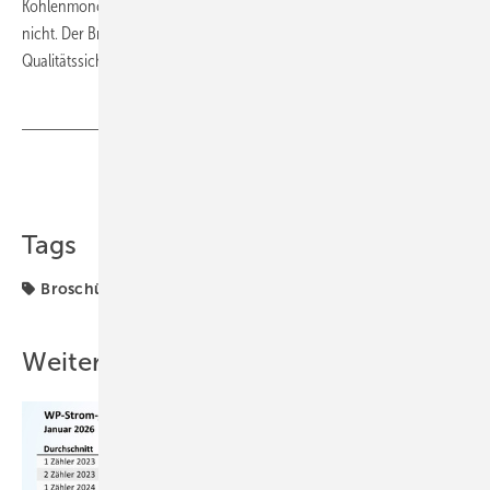
Kohlenmonoxidwarnmeldern (Webcode 555544) enthält sie jedoch
nicht. Der Broschüre liegt ein ­Übergabeprotokoll für die
Qualitätssicherung der Lagerinstallation bei.
https://www.depi.de/
Teilen
Link kopieren
Tags
Broschüre
Weitere Inhalte