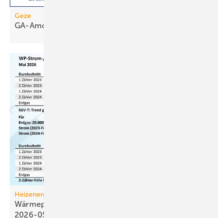
Geze
GA-Amortisationsrechner
Heizenergiekosten
Wärmepumpen­strom-/Gas­preis-Baro­meter
2026-05