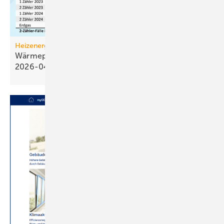
Heizenergiekosten
Wärmepumpen­strom-/Gas­preis-Baro­meter
2026-04