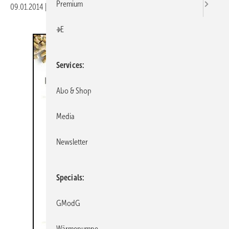
Premium
09.01.2014
|
Veröffentlicht in
Ausgabe 01-2014
|
Druckvorschau
+E
Services
Abo & Shop
Media
Newsletter
Specials
GModG
Wärmepumpe