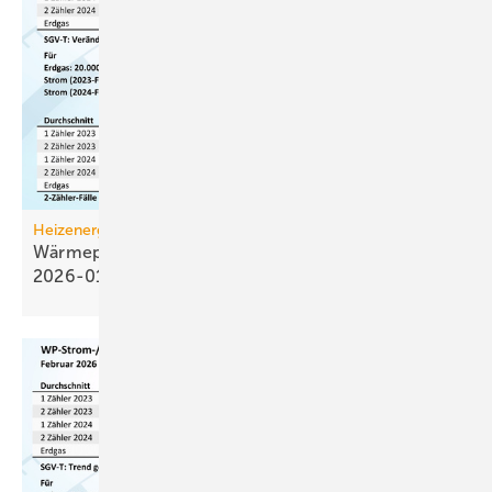
Heizenergiekosten
Wärmepumpen­strom-/Gas­preis-Baro­meter
2026-01