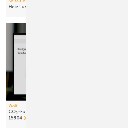
Solar-Computer
Heiz- und
Kühlkörperauslegung
Wolf
CO
-Fußabdruck für RLT-Geräte gemäß EN
2
15804