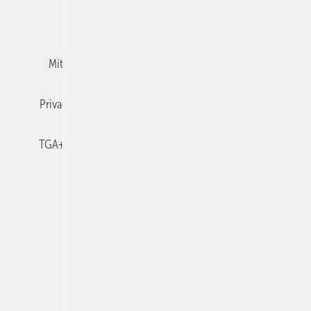
Team
Mediaservice
Mitgliedschaften und Engagement
Newsletter
Privacy Manager
RSS-Feed
TGA+E abonnieren
TGA+E-WissensCheck
Veranstaltungen / Webinare
© 2026 TGA+E Fachplaner