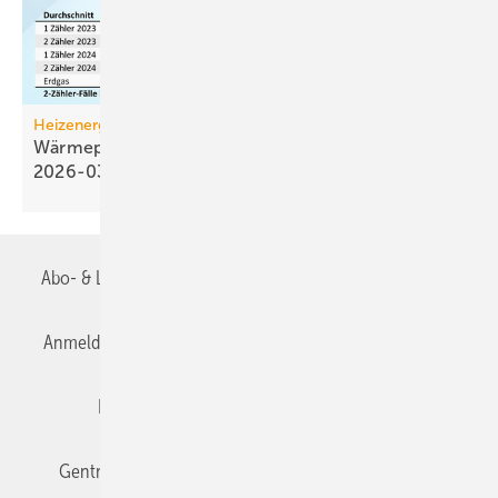
Heizenergiekosten
Wärmepumpen­strom-/Gas­preis-Baro­meter
2026-03
Abo- & Leserservice
AGB
Alle Inhalte chronologisch
Anmelden
Anmeldung & Registrierung
Datenschutz
Editor's choice
E-Paper
Fachbeiträge
Gentner Verlag
Impressum
Karriere bei Gentner