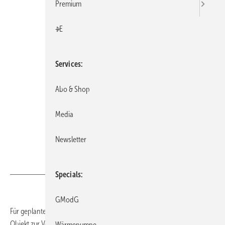
Premium
+E
Services
Abo & Shop
Media
robatherm
Newsletter
Specials
GModG
Für geplante RLT-Geräte stellt robatherm auf Wunsch auch ein BIM-
Objekt zur Verfügung. Dies gilt sowohl für Kompaktlüftungsgeräte der
Wärmepumpe