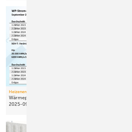
Heizenergiekosten
Wärmepumpen­strom-/Gas­preis-Baro­meter
2025-09