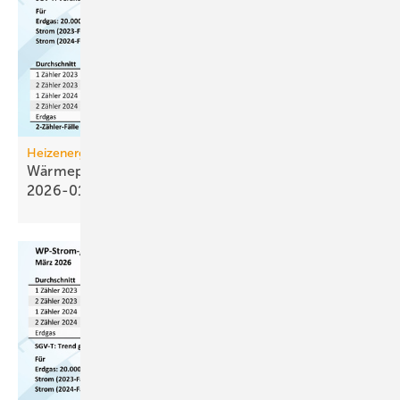
Heizenergiekosten
Wärmepumpen­strom-/Gas­preis-Baro­meter
2026-01