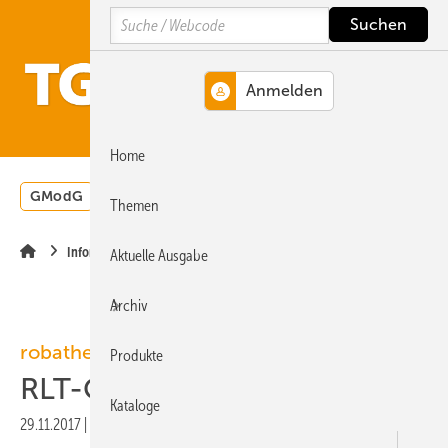
Springe
Springe
Springe
Search
auf
auf
auf
Hauptinhalt
Hauptmenü
SiteSearch
MENÜ
Home
GModG
Wärmepumpe
Heizungsförderung
Energ
Themen
Infomaterialien
Aktuelle Ausgabe
Archiv
robatherm
Produkte
RLT-Geräte als BIM-Objekte
Kataloge
29.11.2017
|
Veröffentlicht in
Ausgabe 12-2017
|
Druckvorschau