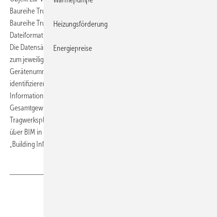
Baureihe TrueCompact als auch für individuelle RLT-Geräte der
Baureihe TrueIndividual. Die Daten gibt es im IFC- und im RFA-
Heizungsförderung
Dateiformat (Autodesk Revit-Familie) auf Basis der VDI-Richtlinie 3805.
Die Datensätze verbindet robatherm mit wichtigen Informationen
Energiepreise
zum jeweiligen Gerät. Sie beinhalten beispielsweise die
Gerätenummer, um das RLT-Gerät im gesamten BIM-Modell auch
identifizieren zu können. Des Weiteren umfassen die BIM-Objekte
Informationen zur elektrischen Leistung der Ventilatoren und zum
Gesamtgewicht des RLT-Geräts, was wiederum für die
Tragwerksplanung des Gebäudes von Bedeutung ist. Einen Überblick
über BIM in der Raumlufttechnik verschafft das robatherm-Handout
„Building Information Modeling“ auf:
www.robatherm.com
Teilen
Link kopieren