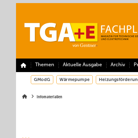
Springe
Springe
Springe
auf
auf
auf
Hauptinhalt
Hauptmenü
SiteSearch
Themen
Aktuelle Ausgabe
Archiv
P
GModG
Wärmepumpe
Heizungsförderun
Infomaterialien