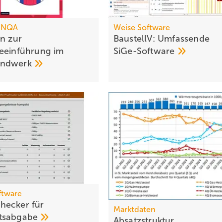
 INQA
Weise Software
en zur
BaustellV: Umfassende
eeinführung im
SiGe-Software
andwerk
tware
hecker für
Marktdaten
tsabgabe
Absatzstruktur