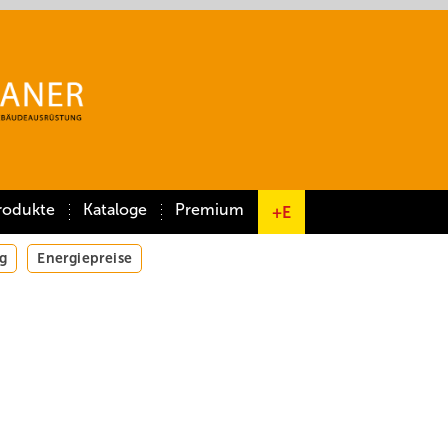
rodukte
Kataloge
Premium
+E
g
Energiepreise