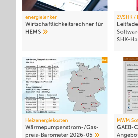
energielenker
ZVSHK /
Wirtschaftlichkeitsrechner für
Leitfad
HEMS
Softwar
SHK-H
Heizenergiekosten
MWM Sof
Wärmepumpen­strom-/Gas­
GAEB-C
preis-Baro­meter
2026-05
Angebo