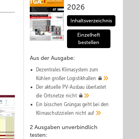
2026
Inhaltsverzeichnis
Einzelheft
bestellen
Aus der Ausgabe:
Dezentrales Klimasystem zum
Kühlen großer
Logistik­hallen
Der aktuelle PV-Ausbau über­lastet
die Orts­netze
nicht
Ein bisschen Grüngas geht bei den
Klima­schutz­zielen nicht
auf
2 Ausgaben unverbindlich
testen: