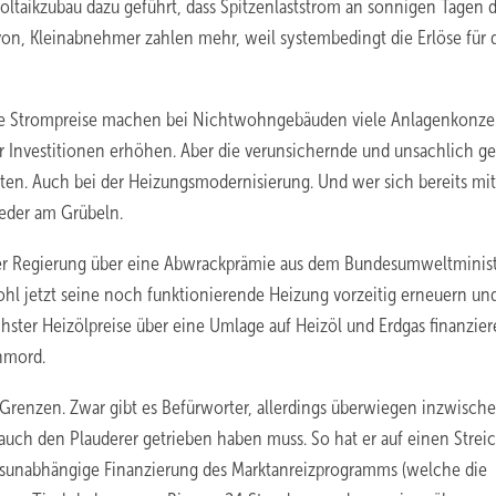
voltaikzubau dazu geführt, dass Spitzenlaststrom an sonnigen Tagen 
von, Kleinabnehmer zahlen mehr, weil systembedingt die Erlöse für 
ohe Strompreise machen bei Nichtwohngebäuden viele Anlagenkonze
 für Investitionen erhöhen. Aber die verunsichernde und unsachlich g
en. Auch bei der Heizungsmodernisierung. Und wer sich bereits mit
eder am Grübeln.
der Regierung über eine Abwrackprämie aus dem Bundesumweltminis
ohl jetzt seine noch funktionierende Heizung vorzeitig er­neuern und
hster Heizölpreise über eine Umlage auf Heizöl und Erdgas finanzier
enmord.
 Grenzen. Zwar gibt es Befürworter, allerdings überwiegen inzwisch
ch den Plauderer ge­trieben haben muss. So hat er auf einen Streic
ltsunabhängige Finanzierung des Marktanreizprogramms (welche die