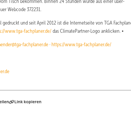
) vom Tisch bekommen. Binnen 24 Stunden wurde aus einer über­
teuer Webcode 372231.
 gedruckt und seit April 2012 ist die Internetseite von TGA Fachplan
s://www.tga-fachplaner.de/
das ClimatePartner-Logo anklicken. •
aender@tga-fachplaner.de
·
https://www.tga-fachplaner.de/
er.de
eilen
Link kopieren