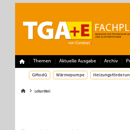
Springe
Springe
Springe
auf
auf
auf
Hauptinhalt
Hauptmenü
SiteSearch
Themen
Aktuelle Ausgabe
Archiv
P
GModG
Wärmepumpe
Heizungsförderun
Leitartikel