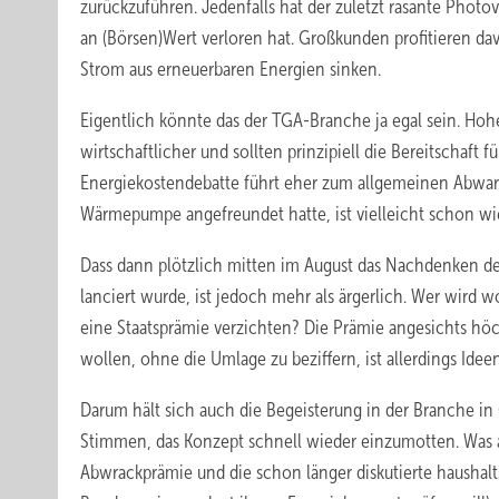
zurückzuführen. Jedenfalls hat der zuletzt rasante Photo
an (Börsen)Wert verloren hat. Großkunden profitieren da
Strom aus erneuerbaren Energien sinken.
Eigentlich könnte das der TGA-Branche ja egal sein. H
wirtschaftlicher und sollten prinzipiell die Bereitschaft
Energiekostendebatte führt eher zum allgemeinen Abwart
Wärmepumpe angefreundet hatte, ist vielleicht schon wi
Dass dann plötzlich mitten im August das Nachdenken 
lanciert wurde, ist jedoch mehr als ärgerlich. Wer wird w
eine Staatsprämie verzichten? Die Prämie angesichts höc
wollen, ohne die Umlage zu beziffern, ist allerdings Ide
Darum hält sich auch die Begeisterung in der Branche in
Stimmen, das Konzept schnell wieder einzumotten. Was au
Abwrackprämie und die schon länger diskutierte hausha