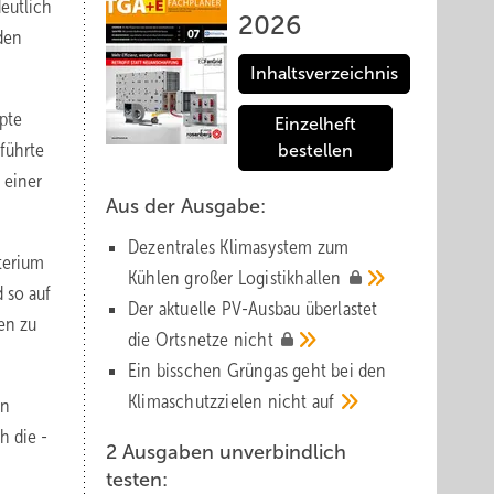
deutlich
2026
den
Inhaltsverzeichnis
pte
Einzelheft
eführte
bestellen
 einer
Aus der Ausgabe:
Dezentrales Klimasystem zum
terium
Kühlen großer
Logistik­hallen
 so auf
Der aktuelle PV-Ausbau über­lastet
en zu
die Orts­netze
nicht
Ein bisschen Grüngas geht bei den
Klima­schutz­zielen nicht
auf
en
h die ­
2 Ausgaben unverbindlich
testen: