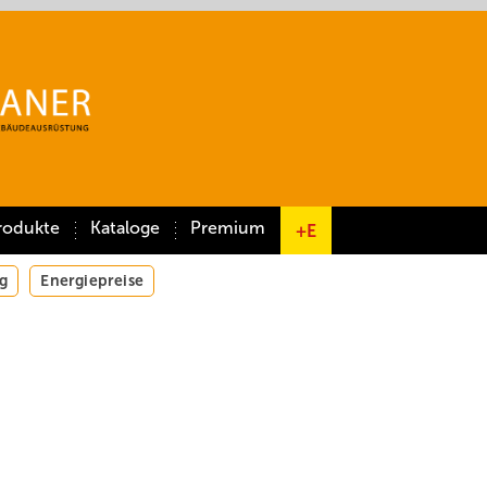
rodukte
Kataloge
Premium
+E
g
Energiepreise