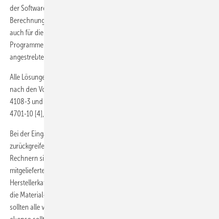
der Software einschätzen: Alle Lösungen sind neben der U-Wert-
Berechnung, dem Wärme- und Feuchteschutz mehr oder weniger gut
auch für die Baustoff- und Bauteilverwaltung geeignet. Nicht alle
Programme können Schichtdicken bei vorgegebenem oder
angestrebtem U-Wert optimieren.
Alle Lösungen berechnen wärme- und feuchteschutzrelevante Werte
nach den Vorgaben der aktuellen DIN EN ISO 6946 [1] sowie DIN
4108-3 und -4 [2, 3]. Weitere wichtige Regelwerke sind die DIN V
4701-10 [4], EN ISO 13 788 [5] sowie die EnEV 2009/2014/2016.
Bei der Eingabe kann der Anwender auf Katalogdatenbanken
zurückgreifen, die ein wichtiges Qualitätskriterium von U-Wert-
Rechnern sind. Das bezieht sich sowohl auf den Umfang der
mitgelieferten Baustoff-, Bauteil, Fenster-/Haustüren- und
Herstellerkataloge als auch auf eine übersichtliche Strukturierung, auf
die Material-/Bauteilsuche sowie auf komfortable Editierfunktionen. So
sollten alle vorhandenen Baustoffe und Bauteile editierbar sein,