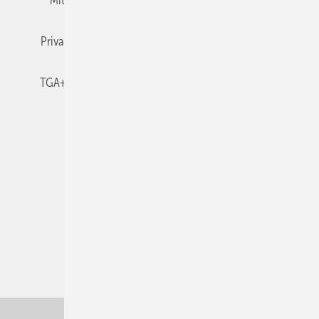
Mitgliedschaften und Engagement
Newsletter
Privacy Manager
RSS-Feed
TGA+E abonnieren
TGA+E-WissensCheck
Veranstaltungen / Webinare
© 2026 TGA+E Fachplaner