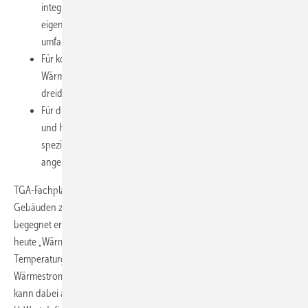
integriert. Als Desktop-Programm oder Web-Anwendung
eigenständig laufende U-Wert-Rechner bieten jedoch meist
umfangreichere Funktionen, etwa für die Bauteiloptimierung.
Für komplexere Bauteile oder Randbedingungen sind
Wärmebrücken-Simulationsprogramme sinnvoller, da sie auch
dreidimensionale Wärmebrücken präzise berechnen können.
Für die Berechnung und Optimierung von Fenster-/Fassaden-
und Haustürkonstruktionen und ihren Anschlüssen werden
spezielle U-Wert-Rechner oder Simulationsprogramme
angeboten.
TGA-Fachplanern, die regelmäßig mit der Heiz- und Kühllast von
Gebäuden zu tun haben oder auch als Energieberater tätig sind,
begegnet er auf Schritt und Tritt: der U-Wert, früher „k-Wert“ und
heute „Wärmedurchgangskoeffizient“ genannt. Er gibt den durch das
Temperaturgefälle zwischen warmer und kalter Seite bedingten
2
Wärmestrom durch ein Bauteil in der Einheit W/(m
K) an. Das Bauteil
kann dabei aus mehreren unterschiedlichen Schichten bestehen. Der