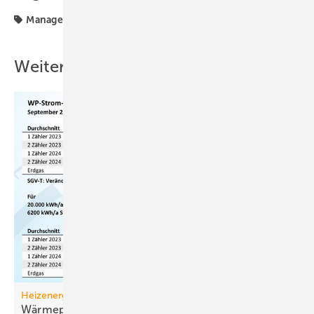
Management
Nachweis
Weitere Inhalte
Heizenergiekosten
Wärmepumpen­strom-/Gas­preis-Baro­meter