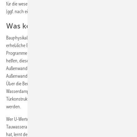
für die wesentlichen Bauteile vor, wie hoch der U-Wert jedes Bauteils
(ggf. nach einer Dämmmaßnahme) maximal sein darf.
Was können U-Wert-Rechner?
Bauphysikalische Planungs- und Ausführungsfehler können
erhebliche Bauschäden und hohe Folgekosten nach sich ziehen.
Programme zur U-Wert-Berechnung und zum Tauwassernachweis
helfen, diese Fehler zu vermeiden. So lassen sich U-Werte von
Außenwandkonstruktionen ermitteln oder der Tauwasserausfall in der
Außenwandkonstruktion anhand von Glaserdiagrammen darstellen.
Über die Berechnungen von Temperaturverlauf und
Wasserdampfdiffusion können Wand-, Fenster- und
Türkonstruktionen an ihren kritischen Stellen überprüft und optimiert
werden.
Wer U-Werte von mehrschichtigen Bauteilen, Temperaturen und den
Tauwasseranfall bisher mit Tabellen und Taschenrechner berechnet
hat, lernt den Komfort und die Vorteile von U-Wert-