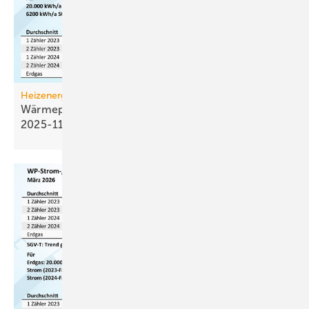
Heizenergiekosten
Wärmepumpen­strom-/Gas­preis-Baro­meter
2025-11