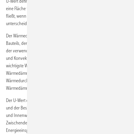
U-Wert definiert somit die Energiemenge pro Zeiteinheit, die durch
2
eine Fläche von 1 m
im stationären, eingeschwungenen Zustand
fließt, wenn sich auf beiden Seiten die Lufttemperatur um ein Kelvin
unterscheidet.
Der Wärmedurchgangskoeffizient ist ein spezifischer Kennwert eines
Bauteils, der im Wesentlichen durch die Wärmeleitfähigkeit und Dicke
der verwendeten Materialien, aber auch durch die Wärmestrahlung
und Konvektion an den Oberflächen bestimmt wird. Er ist der
wichtigste Wert zur Beurteilung und zum Vergleich der
Wärmedämmfähigkeit von Materialien und Bauteilen. Je niedriger der
Wärmedurchgangskoeffizient ist, desto besser ist die
Wärmedämmeigenschaft eines Materials oder Bauteils.
Der U-Wert dient dem Nachweis der Wärmeverluste eines Gebäudes
und der Bestimmung der Transmissionswärmeverluste durch Außen-
und Innenwände, Flach- und Steildächer, Bodenplatten,
Zwischendecken, Fenster und Türen hindurch. Dafür schreibt die
Energieeinsparverordnung (EnEV) in mehreren Nebenanforderungen