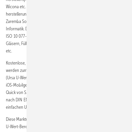
Wicona etc. Speziell für Fenster und Haustüren werden auch
herstellerunabhängige U-Wert-Rechner angeboten, wie ProCalc von
Zaremba Software Engineering oder die App Caluwin von Sommer-
Informatik. Diese kann man auch für Bauteilnachweise nach DIN EN
ISO 10 077-1 [6] verwenden, inklusive aller Kennzahlen von Profilen,
Gläsern, Füllungen, Brüstungen, des Randverbunds, von Sprossen
etc.
Kostenlose, nach aktueller Norm kalkulierende U-Wert-Rechner
werden zum Beispiel von mh-Software (mh-Bauteil) oder von Ursa
(Ursa U-Wert) angeboten. Auch kostenfreie Apps für Android- oder
iOS-Mobilgeräte gibt es: den Rockwool U-Wert-Check oder U-Wert-
Quick von Saint-Gobain. Sie ermöglichen eine U-Wert-Berechnung
nach DIN EN 6946 oder dienen ambitionierten Bauherren zur
einfachen U-Wert-Abschätzung ohne EnEV-Nachweis.
Diese Marktübersicht berücksichtigt ausschließlich auf eigens für die
U-Wert-Berechnung nach DIN EN ISO 6946, Tauwassernachweise