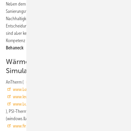
Neben dem Wärme- und Feuchteschutz spielen bei Neubauten und
Sanierungsmaßnahmen auch Schallschutz, Brandschutz,
Nachhaltigkeit und Unterhaltungskosten wichtige Rollen bei der
Entscheidung für oder gegen einen Baustoff bzw. eine Lösung. Hier
sind aber keine Software-Berechnungsfunktionen, sondern die
Kompetenz und das Fachwissen des Planers gefordert.
Marian
Behaneck
Wärmebrücken-
Simulationsprogramme (Auswahl)
AnTherm (
www.antherm.at
), BKI Wärmebrückenplaner (
www.baukosten.de
), EVA die Wärmebrückenexpertin (
www.leuchter.de
), Flixo (
www.flixo.de
), Heat (
www.buildingphysics.com
), U-Therm (
www.hottgenroth.de
), PSI-Therm (
www.psi-therm.de
), Therm
(windows.lbl.gov/software/therm), ThermCAD (
www.firstinvision.de
,
www.rowa-soft.de
), ThermCalc (