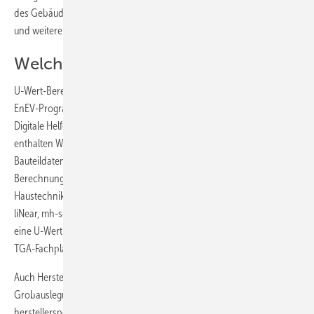
des Gebäude-Energiebedarfs oder der Fußbodenheizungsauslegung
und weitere Berechnungen verwenden.
Welche U-Wert-Rechner gibt es?
U-Wert-Berechnungsprogramme gibt es viele: Zum einen sind das in
EnEV-Programme integrierte Funktionen oder Module (TGA 11-2013:
Digitale Helfer für Beratung und Planung,
Webcode
559846). Ebenso
enthalten Wärmebrücken-Simulationsprogramme
Bauteildatenbanken, Bauteileditoren und U-Wert-Rechner. Auch die
Berechnungsmodule der meisten CAD-Programme für die
Haustechnik, beispielsweise AX 3000, C.A.T.S. Software, DDS-CAD,
liNear, mh-software, Raucad, Revit MEP, TGA 3D etc., verfügen über
eine U-Wert-Berechnung (TGA 11-2014: Universelle Werkzeuge für
TGA-Fachplaner,
Webcode
616379).
Auch Hersteller von Baustoffen und Bauprodukten bieten für die
Grobauslegung überschlägige U-Wert-Rechner mit
herstellerspezifischen Katalogen, zum Beispiel Knauf, TMP, Weru,