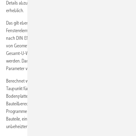
Details abzubilden, unterscheiden sich die einzelnen Programme
erheblich.
Das gilt ebenso für Einfach-, Verbund- und Kastenfenster, Türen,
Fensterelemente oder Fensterfassaden: Wichtig ist, dass diese Bauteile
nach DIN EN ISO 10 077-1 berechnet werden. So kann der Einfluss
von Geometrie, Rahmen, Verglasung und Randverbund auf den
Gesamt-U-Wert des Fensters respektive der Fassade untersucht
werden. Damit können zum Beispiel dem Fensterbauer konkrete
Parameter vorgegeben und Alternativen beurteilt werden.
Berechnet werden U- und R-Werte, die Wasserdampfdiffusion, der
Taupunkt für Außen- und Innenwände, Flach- und Steildächer,
Bodenplatten, Zwischendecken, Fenster und Türen. Auch bei der
Bauteilberechnung zeigen sich die Unterschiede: Nicht alle
Programme können beispielsweise mehrschichtige inhomogene
Bauteile, eine Gefälledämmung, Bauteile zum Erdreich oder zu
unbeheizten Räumen berechnen.