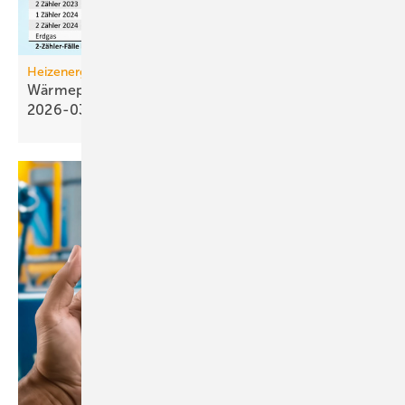
Heizenergiekosten
Wärmepumpen­strom-/Gas­preis-Baro­meter
2026-03