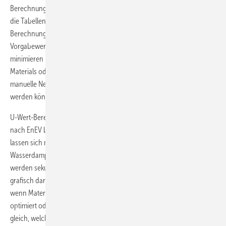
Berechnungsprogrammen schnell schätzen: Datenbanken erübrigen
die Tabellenrecherche, Rechenalgorithmen machen manuelle
Berechnungen überflüssig, Automatismen beschleunigen Abläufe,
Vorgabewerte vereinfachen die Eingabe, Plausibilitätsprüfungen
minimieren Fehlerquellen. Änderungen eines Wandaufbaus, des
Materials oder der Dicke der Dämmung erfordern keine komplette
manuelle Neuberechnung, sodass Alternativen schnell überprüft
werden können.
U-Wert-Berechnungen nach DIN EN ISO 6946, Bauteilnachweise
nach EnEV bzw. KfW oder Tauwassernachweise nach DIN 4108-3
lassen sich mit wenigen Tastatureingaben erledigen. Die
Wasserdampfdiffusion, der Tauwasseranfall oder Temperaturverläufe
werden sekundenschnell berechnet und als Glaserdiagramme
grafisch dargestellt. Praktisch sind U-Wert-Rechner vor allem dann,
wenn Materialien oder Schichtdicken geändert, Schichtdicken
optimiert oder Varianten miteinander verglichen werden sollen. Ganz
gleich, welche Parameter geändert werden – das Ergebnis steht