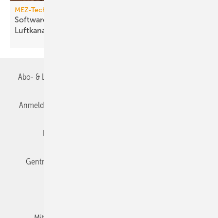
MEZ-Technik
Softwarelösung zum Aufmessen von
Luftkanalbauteilen
Abo- & Leserservice
AGB
Alle Inhalte chronologisch
Anmelden
Anmeldung & Registrierung
Datenschutz
Editor's choice
E-Paper
Fachbeiträge
Gentner Verlag
Impressum
Karriere bei Gentner
Team
Mediaservice