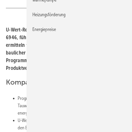
Heizungsförderung
U-Wert-Rechner überprüfen U-Werte nach DIN EN ISO
Energiepreise
6946, führen Tauwassernachweise nach DIN 4108-3 und
ermitteln teilweise auch Energieeinsparpotenziale
baulicher Maßnahmen. Wie sich die einzelnen
Programme unterscheiden, zeigt dieser
Produktvergleich.
Kompakt informieren
Programme zur U-Wert-Berechnung und zum
Tauwassernachweis helfen, bauphysikalische oder
energetische Fehler zu vermeiden.
U-Wert-Rechner sind zwar auch in EnEV-Programmen oder in
den Berechnungsmodulen von TGA-CAD-Programmen