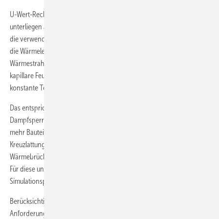
U-Wert-Rechner sind praktisch, nützlich und sparen Zeit. Sie
unterliegen aber auch Einschränkungen: So werden bedingt durch
die verwendeten Verfahren zur U-Wert- oder Feuchteberechnung nur
die Wärmeleitung, nicht aber Wärmeverluste oder -gewinne durch
Wärmestrahlung berücksichtigt. Unberücksichtigt bleibt auch der
kapillare Feuchtetransport und es werden nur stationäre, zeitlich
konstante Temperaturen und Luftfeuchtigkeiten angenommen.
Das entspricht aber ebenso wenig der Realität, wie 100%ig dichte
Dampfsperren und ein idealisierter Bauteilaufbau. Treffen drei oder
mehr Bauteile aus unterschiedlichen Richtungen aufeinander (z. B.
Kreuzlattung, Raumecke etc.) entstehen dreidimensionale
Wärmebrücken, die U-Wert-Rechner nicht exakt berechnen können.
Für diese und weitere Fälle ist der Einsatz von Wärmebrücken-
Simulationsprogrammen sinnvoller.
Berücksichtigen sollte man auch, dass bauphysikalische
Anforderungen bei der Baumaterialauswahl nur ein Teilaspekt sind.