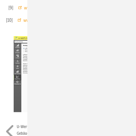
[9]
www.u-wert.net
U-Wert-Portal und Forum
[10]
www.waermebrueckenportal.de
alles über Wärmebrücken
u-wert.net
U-Wert-Berechnungssoftware hilft, Bauteile und die
Gebäudehülle energetisch und bauphysikalisch zu optimieren.