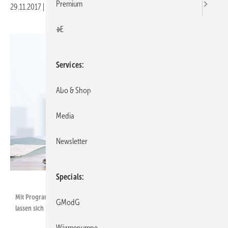
Premium
29.11.2017
|
Veröffentlicht in
Ausgabe 12-2017
|
Druckvorschau
+E
Services
Abo & Shop
Media
Newsletter
Specials
u-wert.net
Mit Programmen zur U-Wert-Berechnung und zum Tauwassernachweis
GModG
lassen sich Bauteile optimieren und bauphysikalische Fehler vermeiden.
Wärmepumpe