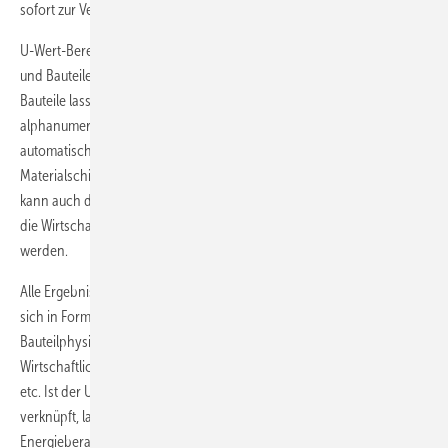
sofort zur Verfügung.
U-Wert-Berechnungsprogramme können aber noch mehr: Baustoffe
und Bauteile können in Katalogen verwaltet werden, individuelle
Bauteile lassen sich bequem Schritt für Schritt über Dialogfenster
alphanumerisch eingeben und editieren. Anhand einer parallel
automatisch erstellten Grafik wird der Bauteilaufbau inklusive aller
Materialschichten zwei- oder dreidimensional angezeigt. Teilweise
kann auch das Energieeinsparpotenzial baulicher Maßnahmen sowie
die Wirtschaftlichkeit dieser Maßnahmen überschlägig berechnet
werden.
Alle Ergebnisse der Wärme- und Feuchteschutzberechnung lassen
sich in Form von Berichten oder Reports ausgeben – zur
Bauteilphysik, zu Bauteilvergleichen, zur Einsparung und
Wirtschaftlichkeit, KfW- und EnEV-Berichte, Unternehmererklärungen
etc. Ist der U-Wert-Rechner mit anderen Programmen des Herstellers
verknüpft, lassen sich die Berechnungsergebnisse für die
Energieberatung, Heizlast- und Kühllastberechnung, der Simulation