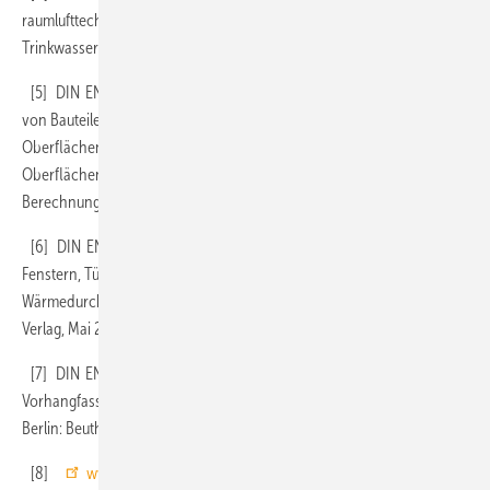
raumlufttechnischer Anlagen – Teil 10: Heizung,
Trinkwassererwärmung, Lüftung. Berlin: Beuth Verlag, August 2003
[5] DIN EN ISO 13 788 Wärme- und feuchtetechnisches Verhalten
von Bauteilen und Bauelementen – Raumseitige
Oberflächentemperatur zur Vermeidung kritischer
Oberflächenfeuchte und Tauwasserbildung im Bauteilinneren –
Berechnungsverfahren. Berlin: Beuth Verlag, Mai 2013
[6] DIN EN ISO 10 077-1 Wärmetechnisches Verhalten von
Fenstern, Türen und Anschlüssen – Berechnung des
Wärmedurchgangskoeffizienten – Teil 1: Allgemeines. Berlin: Beuth
Verlag, Mai 2010
[7] DIN EN ISO 12 631 Wärmetechnisches Verhalten von
Vorhangfassaden – Berechnung des Wärmedurchgangskoeffizienten.
Berlin: Beuth Verlag, Januar 2013
[8]
www.energieberaterforum.de
Forum, Suche: U-Wert etc.