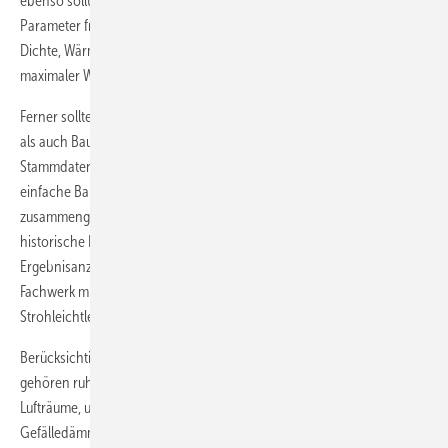
ebenso sollten neue Baustoffe angelegt und die entsprechenden
Parameter frei definiert werden können: Codierung, Bezeichnung,
Dichte, Wärmeleitfähigkeit, spezifische Wärmekapazität, minimaler und
maximaler Wasserdampfdiffusionskoeffizient etc.
Ferner sollten Baustoff-Stammdaten sowohl in Projekte übernommen
als auch Baustoff-Kennwerte, ohne Einfluss auf die Baustoff-
Stammdaten, projektbezogen angepasst werden können. Sowohl
einfache Bauteile mit Schichtaufbau als auch komplexe,
zusammengesetzte homogene oder inhomogene, aktuelle oder
historische Bauteile sollten inklusive paralleler Grafik- und
Ergebnisanzeige definierbar sein (beispielsweise historisches
Fachwerk mit Schiefer-Verschindelung und nachträglicher
Strohleichtlehm-Innendämmung).
Berücksichtigt werden sollten auch besondere Schichtarten. Dazu
gehören ruhende, stark oder schwach belüftete Luftschichten,
Lufträume, unbeheizte Räume, Dachräume, keilförmige Schichten (z. B.
Gefälledämmung bei Flachdächern) etc. Gerade in der Fähigkeit, diese