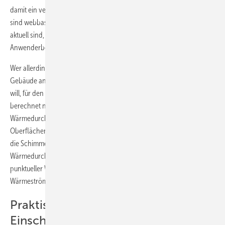
damit ein vernetztes, durchgängiges Arbeiten möglich ist. Interessant
sind webbasierte U-Wert-Rechner, weil Software und Daten stets
aktuell sind, Material- und Bauteilkataloge sich dank
Anwenderbeteiligung vergrößern können.
Wer allerdings ins Detail gehen, alle Bauteile und Anschlüsse im
Gebäude analysieren sowie wärme- und feuchtetechnisch optimieren
will, für den ist Wärmebrückensoftware die richtige Wahl. Sie
berechnet neben U-Werten auch Psi-Werte (längenbezogene
Wärmedurchgangskoeffizienten) für detaillierte EnEV-Nachweise,
Oberflächentemperaturfaktoren (F-Werte) für Feuchteanalysen und
die Schimmelpilzbetrachtung oder punktbezogene
Wärmedurchgangskoeffizienten (Chi-Werte) für die Betrachtung
punktueller Wärmebrücken, ferner Temperaturen, Isothermen und
Wärmeströme.
Praktische Tools mit
Einschränkungen