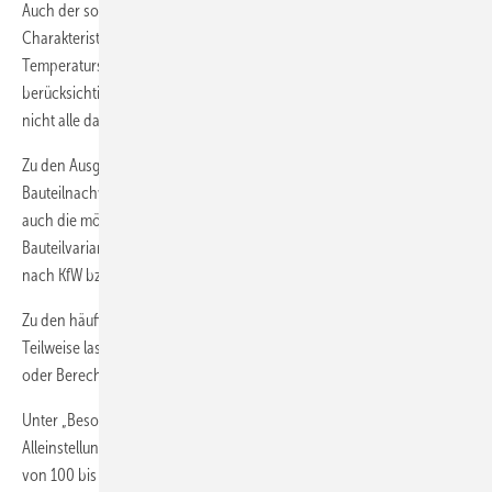
Auch der sommerliche Wärmeschutz, die thermisch-dynamische
Charakteristik von Baustoffen respektive die tageszeitliche
Temperaturschwankung sowie die Speicherfähigkeit der Baustoffe
berücksichtigen nicht alle Programme. Entsprechend berechnen
nicht alle das Temperaturamplitudenverhältnis (TAV) von Bauteilen.
Zu den Ausgabedaten zählen der Temperaturverlauf,
Bauteilnachweise nach EnEV und KfW, Bauteilvergleiche, teilweise
auch die mögliche Energie- und Kosteneinsparung von
Bauteilvarianten, deren Amortisation, eine Unternehmererklärung
nach KfW bzw. nach § 26a EnEV.
Zu den häufigsten Ausgabeformaten zählen RTF, DOC und PDF.
Teilweise lassen sich die Berechnungsergebnisse direkt an EnEV-
oder Berechnungsprogramme übergeben.
Unter „Besonderheiten“ haben die Hersteller drei
Alleinstellungsmerkmale ihrer Software aufgelistet. Die Preise reichen
von 100 bis 500 Euro (zzgl. MwSt.), je nach Programmumfang. Für das