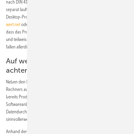
nach DIN 4108-3 und Bauteilnachweise nach EnEV ausgelegte,
separat lauffähige Programme. Darunter sind sowohl herkömmliche
Desktop-Programme als auch Web-Anwendungen, wie
www.u-
wert.net
oder
www.bauteilrechner.cc
. Letztere haben den Vorteil,
dass das Programm und die Material-/Bauteildaten stets aktuell sind
und teilweise von den Nutzern kontinuierlich erweitert werden. Dafür
fallen allerdings monatliche/jährliche Mietgebühren an.
Auf welche Details sollte man
achten?
Neben den Funktionen sollte man bei der Auswahl eines U-Wert-
Rechners auch Randbedingungen berücksichtigen. Anwender, die
bereits Produkte eines der oben oder in der Tabelle genannten
Softwareanbieters einsetzen, werden aus Gründen der
Datendurchgängigkeit und einer einheitlichen Bedienung
sinnvollerweise ihrem Hersteller treu bleiben.
Anhand der Einsatzbereiche kann man vorab das Nutzungsspektrum