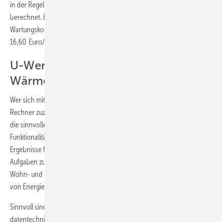
in der Regel jährliche Update/Upgrade werden rund 50 Euro
berechnet. Bei Weblösungen sind sowohl Nutzungs- als auch
Wartungskosten in den Software-Mietgebühren (zwischen 3,00 und
16,60 Euro/Monat) enthalten.
U-Wert-, EnEV- oder besser eine
Wärmebrückensoftware?
Wer sich mit dem Gedanken trägt, sich einen separaten U-Wert-
Rechner zuzulegen, sollte vorher prüfen, ob eine EnEV-Software nicht
die sinnvollere Wahl ist. Sie bietet meist eine vergleichbare
Funktionalität und zugleich den Vorteil, dass alle Eingaben und
Ergebnisse für alle an die U-Wert-Berechnung anschließenden
Aufgaben zur Verfügung stehen: für die energetische Optimierung von
Wohn- und Nichtwohngebäuden, die Energieberatung, die Erstellung
von Energieausweisen, Sanierungsfahrplänen und so weiter.
Sinnvoll sind separat lauffähige U-Wert-Rechner dann, wenn sie
datentechnisch an EnEV-Programme angebunden sind, sodass auch