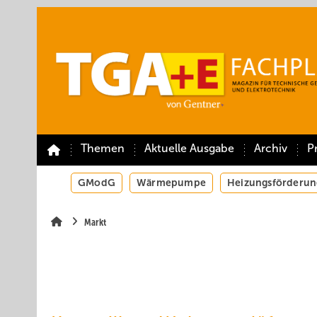
Springe
Springe
Springe
auf
auf
auf
Hauptinhalt
Hauptmenü
SiteSearch
Themen
Aktuelle Ausgabe
Archiv
P
GModG
Wärmepumpe
Heizungsförderun
Markt