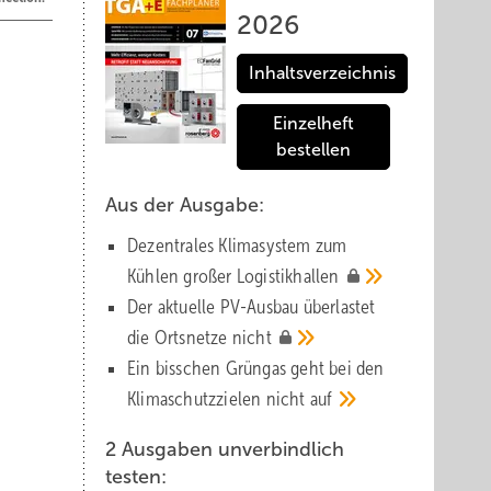
2026
Inhaltsverzeichnis
Einzelheft
bestellen
 betrug
pferd
Aus der Ausgabe:
Dezentrales Klimasystem zum
Kühlen großer
Logistik­hallen
 pro
Der aktuelle PV-Ausbau über­lastet
die Orts­netze
nicht
Ein bisschen Grüngas geht bei den
Klima­schutz­zielen nicht
auf
mend in
2 Ausgaben unverbindlich
testen:
lation