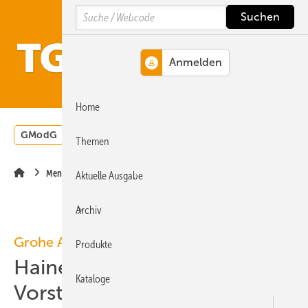
Springe
Springe
Springe
Search
auf
auf
auf
Hauptinhalt
Hauptmenü
SiteSearch
MENÜ
Home
GModG
Wärmepumpe
Heizungsförderung
Energ
Themen
Menschen
Aktuelle Ausgabe
Archiv
Grohe AG
Produkte
Haines bleibt
Kataloge
Vorstandsvorsitzender