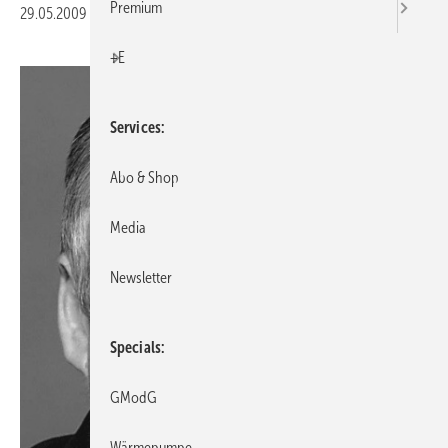
Premium
29.05.2009
|
Veröffentlicht in
Ausgabe 06-2009
|
Druckvorschau
+E
Services
Abo & Shop
Media
Newsletter
Specials
GModG
Wärmepumpe