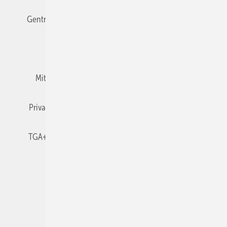
Gentner Verlag
Impressum
Karriere bei Gentner
Team
Mediaservice
Mitgliedschaften und Engagement
Newsletter
Privacy Manager
RSS-Feed
TGA+E abonnieren
TGA+E-WissensCheck
Veranstaltungen / Webinare
© 2026 TGA+E Fachplaner