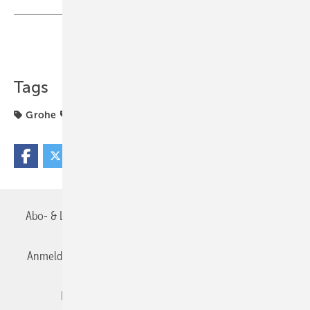
Teilen
Link kopieren
Tags
Grohe
Vorstandsvorsitzende
Abo- & Leserservice
AGB
Alle Inhalte chronologisch
Anmelden
Anmeldung & Registrierung
Datenschutz
Editor's choice
E-Paper
Fachbeiträge