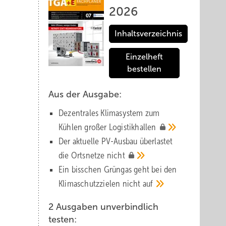
2026
Inhaltsverzeichnis
Einzelheft
bestellen
Aus der Ausgabe:
Dezentrales Klimasystem zum
Kühlen großer
Logistik­hallen
Der aktuelle PV-Ausbau über­lastet
die Orts­netze
nicht
Ein bisschen Grüngas geht bei den
Klima­schutz­zielen nicht
auf
2 Ausgaben unverbindlich
testen: