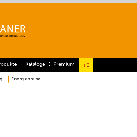
rodukte
Kataloge
Premium
+E
g
Energiepreise