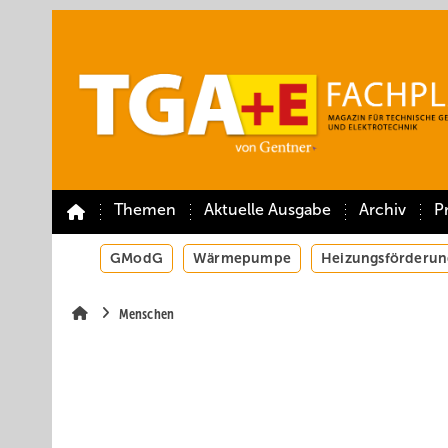
Springe
Springe
Springe
auf
auf
auf
Hauptinhalt
Hauptmenü
SiteSearch
Themen
Aktuelle Ausgabe
Archiv
P
GModG
Wärmepumpe
Heizungsförderun
Menschen