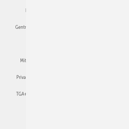
Editor's choice
E-Paper
Fachbeiträge
Gentner Verlag
Impressum
Karriere bei Gentner
Team
Mediaservice
Mitgliedschaften und Engagement
Newsletter
Privacy Manager
RSS-Feed
TGA+E abonnieren
TGA+E-WissensCheck
Veranstaltungen / Webinare
© 2026 TGA+E Fachplaner