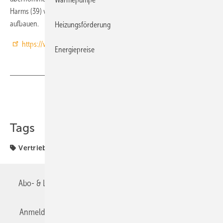
Harms (39) verstärkt seit Februar das Service-Team und soll es weiter
aufbauen.
Heizungsförderung
https://www.swegon.com/
Energiepreise
Teilen
Link kopieren
Tags
Vertriebsteam
Abo- & Leserservice
AGB
Alle Inhalte chronologisch
Anmelden
Anmeldung & Registrierung
Datenschutz