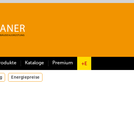
rodukte
Kataloge
Premium
+E
g
Energiepreise