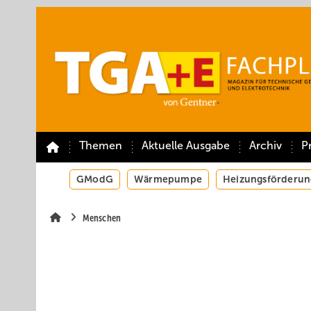
Springe
Springe
Springe
auf
auf
auf
Hauptinhalt
Hauptmenü
SiteSearch
Themen
Aktuelle Ausgabe
Archiv
P
GModG
Wärmepumpe
Heizungsförderun
Menschen