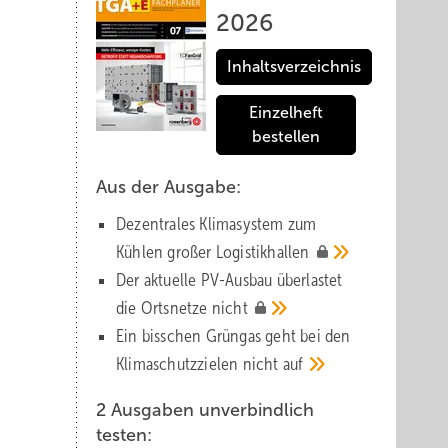
2026
Inhaltsverzeichnis
Einzelheft
bestellen
Aus der Ausgabe:
Dezentrales Klimasystem zum
Kühlen großer
Logistik­hallen
Der aktuelle PV-Ausbau über­lastet
die Orts­netze
nicht
Ein bisschen Grüngas geht bei den
Klima­schutz­zielen nicht
auf
2 Ausgaben unverbindlich
testen: