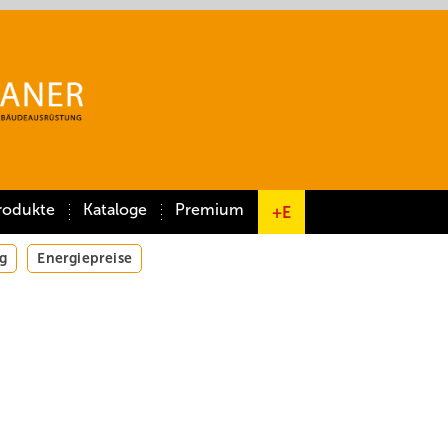
rodukte
Kataloge
Premium
+E
g
Energiepreise