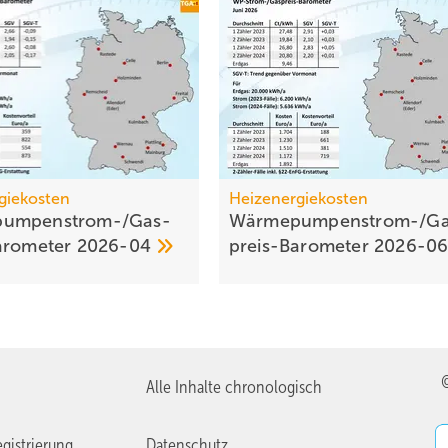
giekosten
Heizenergiekosten
umpen­strom-/Gas­
Wärmepumpen­strom-/Ga
aro­meter
2026-04
preis-Baro­meter
2026-0
Alle Inhalte chronologisch
gistrierung
Datenschutz