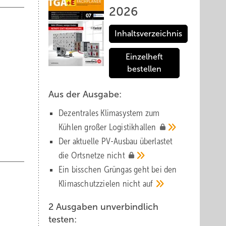
2026
Inhaltsverzeichnis
Einzelheft
bestellen
Aus der Ausgabe:
Dezentrales Klimasystem zum
Kühlen großer
Logistik­hallen
Der aktuelle PV-Ausbau über­lastet
die Orts­netze
nicht
Ein bisschen Grüngas geht bei den
Klima­schutz­zielen nicht
auf
2 Ausgaben unverbindlich
testen: