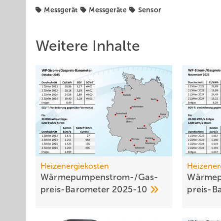
Messgerät
Messgeräte
Sensor
Weitere Inhalte
Heizenergiekosten
Heizener
Wärmepumpen­strom-/Gas­
Wärmep
preis-Baro­meter
2025-10
preis-B