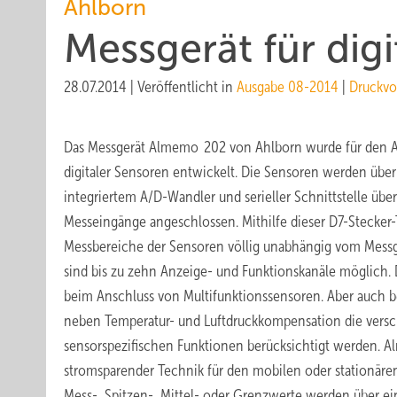
Ahlborn
Messgerät für dig
28.07.2014
|
Veröffentlicht in
Ausgabe 08-2014
|
Druckvo
Das Messgerät Almemo 202 von Ahlborn wurde für den An
digitaler Sensoren entwickelt. Die Sensoren werden übe
integriertem A/D-Wandler und serieller Schnittstelle übe
Messeingänge angeschlossen. Mithilfe dieser D7-Stecker-
Messbereiche der Sensoren völlig unabhängig vom Messg
sind bis zu zehn Anzeige- und Funktionskanäle möglich. D
beim Anschluss von Multifunktionssensoren. Aber auch 
neben Temperatur- und Luftdruckkompensation die vers
sensorspezifischen Funktionen berücksichtigt werden. A
stromsparender Technik für den mobilen oder stationären 
Mess-, Spitzen-, Mittel- oder Grenzwerte werden über ei