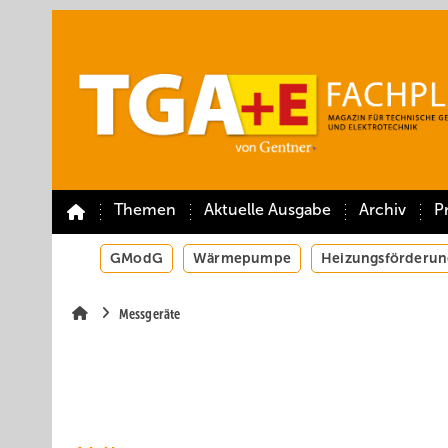
Springe
Springe
Springe
auf
auf
auf
Hauptinhalt
Hauptmenü
SiteSearch
Themen
Aktuelle Ausgabe
Archiv
P
GModG
Wärmepumpe
Heizungsförderun
Messgeräte