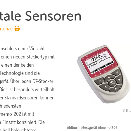
itale Sensoren
rschau
schluss einer Vielzahl
r einen neuen Steckertyp mit
r einen der beiden
Technologie sind die
erät. Über jeden D7-Stecker
ies ist besonders vorteilhaft
bei Standardsensoren können
chiedensten
Bil
lmemo 202 ist mit
Einsatz konzipiert. Die
Ahlborn: Messgerät Almemo 202.
n hell beleuchtetes