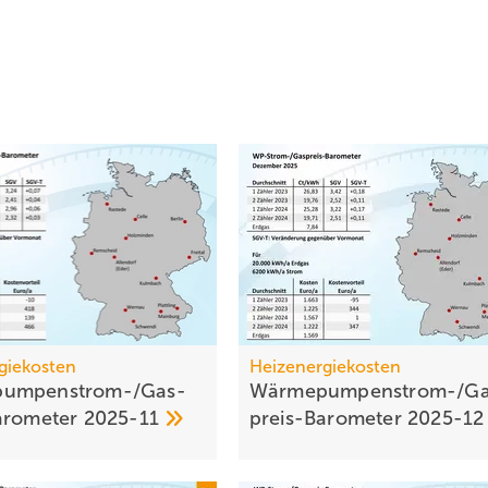
giekosten
Heizenergiekosten
umpen­strom-/Gas­
Wärmepumpen­strom-/Ga
aro­meter
2025-11
preis-Baro­meter
2025-1