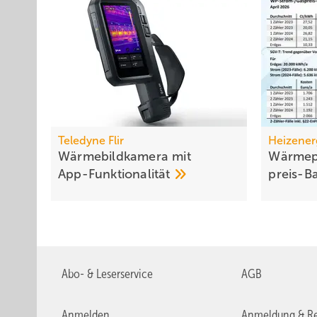
Teledyne Flir
Heizener
Wärmebildkamera mit
Wärmep
App-Funktionalität
preis-B
Abo- & Leserservice
AGB
Anmelden
Anmeldung & Re