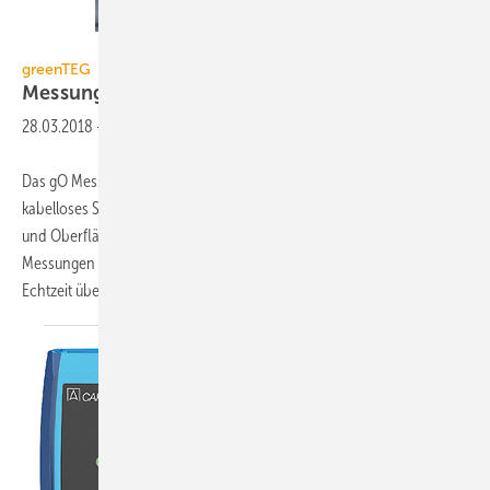
greenTEG
greenTEG
Messung der
Isolationsqualität
28.03.2018
-
Das gO Mess-System (gOMS) von greenTEG ist ein cloud-basiertes,
kabelloses System für die Messung von U-Wert, R-Wert, Feuchtigkeit
und Oberflächentemperatur. Mit dem gOMS sind simultane
Messungen mit bis zu 16 Sensorknoten möglich, die über die Cloud in
Echtzeit überwacht werden können. Es
ist...