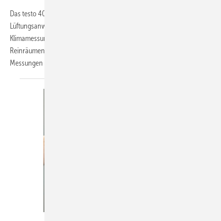
Das testo 400 ist ein Universal-Messgerät für sämtliche Klima- und
Lüftungsanwendungen. Durch das breite Sonden-Sortiment sind auch
Klimamessungen mit höchster Anforderung an Präzision in
Reinräumen, Laboren und industriellen Anwendungen sowie
Messungen in Flüssigkeiten oder
von...
Wöhler