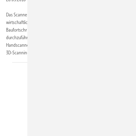
Das Scannen von Gebäuden ist die einfache, genaue und
wirtschaftliche Methode, um eine Bestandsaufnahme,
Baufortschrittsdokumentation oder eine Revisionsplanung
durchzuführen. Neben 3D-Laserscannern und einem 3D-
Handscanner sowie der dazu passenden Software bietet Trimble das
3D-Scanning
auch...