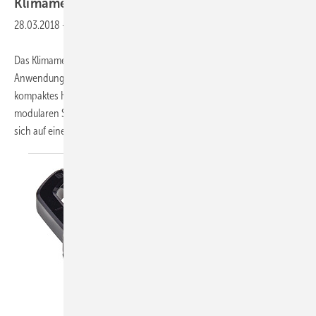
Klimamessgerät mit
Messmenüs
28.03.2018
-
Das Klimamessgerät testo 440 ist eine Messlösung für alle klassischen
Anwendungen der Klima- und Lüftungstechnik. Es kombiniert ein
kompaktes Handmessgerät mit intuitiven Messmenüs und einem
modularen Sondensystem. Eine Vielzahl digitaler Sondenköpfe lassen
sich auf einen universellen
Bluetooth...