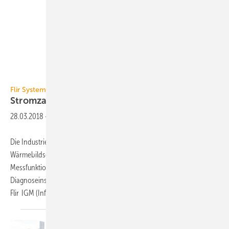
Flir Systems
Flir Systems
Stromzange mit
Wärmebildtechnik
28.03.2018
-
Die Industrie-Stromzange Flir CM275 mit integriertem
Wärmebildsensor vereint Wärmebildtechnik mit elektrischen
Messfunktionen in einem Prüf-, Fehlerlokalisierungs- und
Diagnoseinstrument. Ihre infrarotgesteuerte Messhilfetechnologie
Flir IGM (Infrared Guided Measurement) nutzt
die...