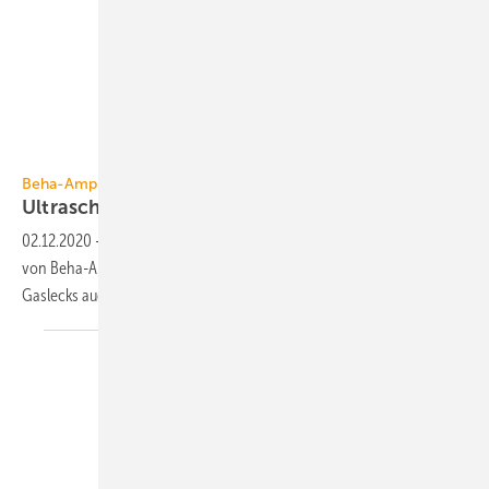
Beha-Amprobe
Beha-Amprobe
Ultraschall-Leckdetektoren
02.12.2020
-
Die Ultraschall-Leckdetektoren der Serie ULD-400-EUR
von Beha-Amprobe ermöglichen das schnelle Lokalisieren von
Gaslecks auch in sehr lauten
Umgebungen.