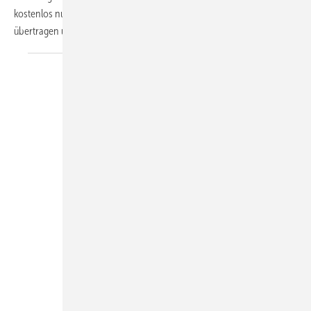
kostenlos nutzbare App „testo Smart Probes“ (iOS und Android)
übertragen und können mit einem
mobilen...