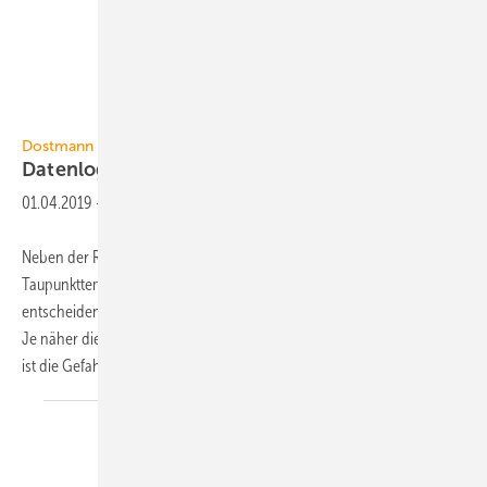
Dostmann
Dostmann
Datenlogger mit
Display
01.04.2019
-
Neben der Raumluftfeuchte ist der Abstand zwischen der
Taupunkttemperatur und der Oberflächentemperatur ein
entscheidender Faktor für die Bewertung einer Schimmelgefährdung:
Je näher die beiden Temperaturwerte zusammenliegen, desto höher
ist die Gefahr von Schimmelbildung. Der
Dostmann...