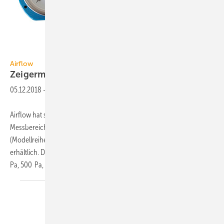
Airflow
Airflow
Zeigermanometer bis 2500
Pa
05.12.2018
-
Airflow hat sein Messgeräteportfolio um Zeigermanometer mit einem
Messbereich bis 2500 Pa erweitert. Sie sind in den Größen 63 mm
(Modellreihe MDG) und 100 mm (Modellreihe LDG) Durchmesser
erhältlich. Das bestehende Programm deckt Messbereiche bis 400
Pa, 500 Pa, 1000 Pa sowie 10 kPa ab.
Die...