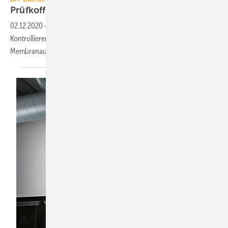
Prüfkoffer für
Ausdehnungsgefäße
02.12.2020
-
Der MAG-Prüfkoffer von BA-Bachler enthält alle zum
Kontrollieren und Korrigieren des Vordrucks von
Membranausdehnungsgefäßen erforderlichen
Komponenten.