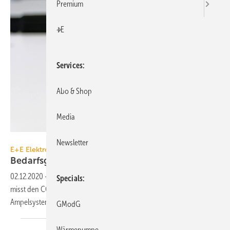
Premium
+E
Services
Abo & Shop
Media
E+E Elektronik
Newsletter
E+E Elektronik
Bedarfsgerecht lüften mit
CO
-Ampel
2
02.12.2020
-
Der batteriebetriebene CO2 Guard 10 von E+E Elektronik
Specials
misst den CO
-Gehalt der Raumluft und visualisiert über ein LED-
2
Ampelsystem die
Raumluftqualität.
GModG
Wärmepumpe