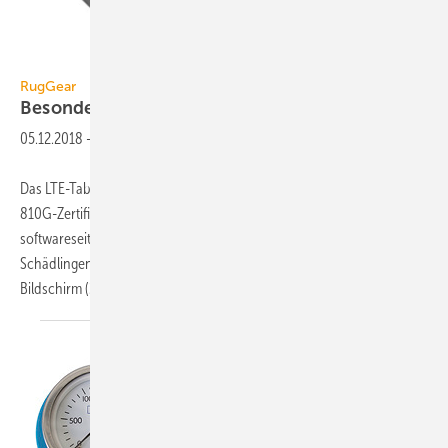
RugGear
RugGear
Besonders robustes
LTE-Tablet
05.12.2018
-
Das LTE-Tablet RG910 von RugGear ist durch die IP68- und MIL-STD-
810G-Zertifizierungen vor rauen äußeren Einwirkungen und
softwareseitig durch Android 8.1 (Oreo) vor unerwünschten
Schädlingen und Bedrohungen geschützt. Unter dem kapazitiven 8“-
Bildschirm (20,32 cm) mit einer maximalen
Auflösung...