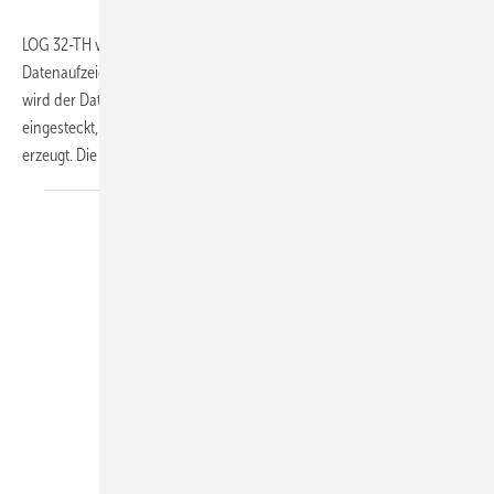
LOG 32-TH von Dostmann ist ein besonders kompaktes Messgerät zur
Datenaufzeichnung von Temperatur und Feuchte. Für die Auswertung
wird der Datenlogger in die USB-Schnittstelle des Computers
eingesteckt, wo er automatisch eine PDF-Datei der letzten Messserie
erzeugt. Die Aktivierung des
Geräts...