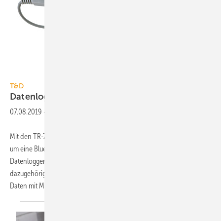
T&D
T&D
Datenlogger mit
Bluetooth-Funktion
07.08.2019
-
Mit den TR-7wb-Modellen hat T&D seine ursprüngliche TR-7wf-Serie
um eine Bluetooth-Funktion ausgestattet, die die Verbindung zwischen
Datenloggern und Smartphones bzw. Tablet-PCs verbessert. Die
dazugehörige App T&D Thermo ermöglicht die Ansicht von erfassten
Daten mit Mobilgeräten und
die...