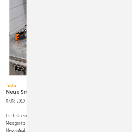
Testo
Testo
Neue
Smart-Probes-Generation
07.08.2019
-
Die Testo Smart Probes – kabellose und per App bedienbare Profi-
Messgeräte im Taschenformat – vereinfachen seit 2015 viele
Messaufgaben. Alle Messdaten werden per Bluetooth direkt an die