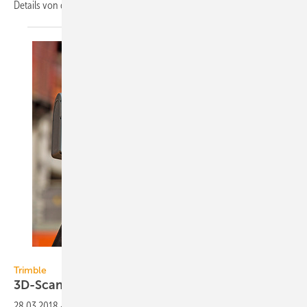
Details von der
herkömmlichen...
Trimble
Trimble
3D-Scanning als
Dienstleistung
28.03.2018
-