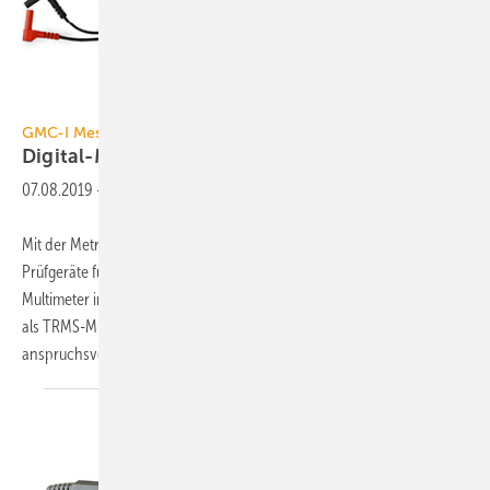
GMC-I Messtechnik
GMC-I Messtechnik
Digital-Multimeter
07.08.2019
-
Mit der Metraline-Serie bietet Gossen Metrawatt kompakte Mess- und
Prüfgeräte für den professionellen Einsatz an, unter anderem Digital-
Multimeter in drei Modell- und Ausstattungsvarianten. Das DM 62 ist
als TRMS-Multimeter mit echter Effektivwertmessung bis 2 kHz für
anspruchsvolle...