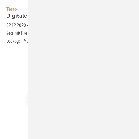
Testo
Testo
Digitale
Messtechnik-Sets
02.12.2020
-
Testo bietet bis zum 30.04.2021 digitale Messtechnik-
Sets mit Preisvorteil an: Heizungsservice, Wärmepumpen sowie
Leckage-Prüfung an
Gas-/Wasserleitungen.