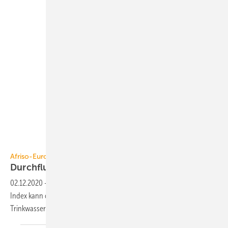
Afriso-Euro-Index
Afriso-Euro-Index
Durchfluss- und
Temperaturmessung
02.12.2020
-
Mit dem FlowTemp STx und einer App von Afriso-Euro-
Index kann der simulierte bestimmungsgemäße Betrieb einer
Trinkwasser-Installation digital dokumentiert
werden.