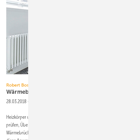
Bosch
Robert Bosch Power Tools
Wärmebildkamera mit
WiFi-Hotspot
28.03.2018
-
Heizkörper und Fußbodenheizungen auf gleichmäßige Erwärmung
prüfen, Überhitzungen in Elektroinstallationen erkennen oder
Wärmebrücken, Energieverluste und Quellen für Zugluft finden – für