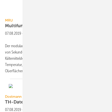
MRU
MRU
Multifunktions-Detektor
07.08.2019
-
Der modular aufgebaute Detektor 400GD von MRU kann innerhalb
von Sekunden vom Gasspürer auf einen Rückstaumelder, einen
Kältemitteldetektor, für die Überprüfung des Raumklimas (Feuchte,
Temperatur, Luftdruck und Taupunkt) oder zur berührungslosen
Oberflächentemperaturmessung umgerüstet
werden...
Dostmann
Dostmann
TH-Datenlogger im
Miniformat
07.08.2019
-