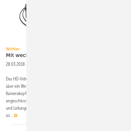
Wöhler
Wöhler
Mit wechselbaren
Kameraköpfen
28.03.2018
-
Das HD-Videoinspektionssystem VIS 700 von Wöhler verfügt jetzt
über ein Wechselkopfsystem. Wahlweise können ein 26-mm-
Kamerakopf oder ein Dreh- und Schwenkkopf (40 mm)
angeschlossen werden. Das ermöglicht die Inspektion von Rohren
und Leitungen ab 40 bis 200 mm. Das Videoinspektionssystem
ist...