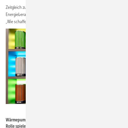
Zeitgleich zur ISH findet am 14. März 2023 der Deutsche
Energieberatertag statt. Der Nachmittag steht unter der Überschrift:
„Wie schaffen wir es, die 65-Prozent-EE-Vorgabe umzusetzen?“
Messe Frankfurt Exhibition GmbH / Petra Welzel
Wärmepumpen werden im Bereich ISH Energy eine dominierende
Rolle spielen.