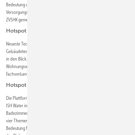
Bedeutung der Energieressource Holz für den Klimaschutz und die
Versorgungssicherheit. Den Expertentreffpunkt richten BDH und
ZVSHK gemeinsam mit weiteren Partnern aus dem Bereich aus.
Hotspot Building Technology
Neueste Technologien und Entwicklungen in der intelligenten
Gebäudetechnik nimmt das „Building Technology Forum“ in Halle 10.3
in den Blick. Den Treffpunkt für die Immobilienbranche und
Wohnungswirtschaft organisieren der BTGA und der VDMA-
Fachverband Automation + Management für Haus + Gebäude.
Hotspot Water
Die Plattform für Wissenstransfer und Inspiration ist im Bereich
ISH Water in Halle 3.1 verortet. Trendwissen für das lifestyleorientierte
Badezimmer und Produktneuheiten zeigt „Pop up my Bathroom“ mit
vier Themen, die über die nächsten Jahre von entscheidender
Bedeutung für die ganzheitliche Badplanung sind. Ergänzend sorgt