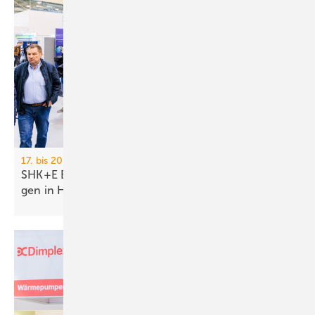
17. bis 20. März 2026, Messe Essen
SHK+E Essen: 16 Startups, KI und digi­tale Lösun­
gen in Halle
1