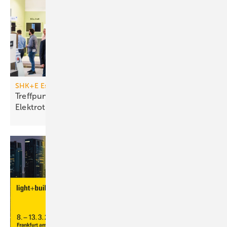
SHK+E Essen vom 17. bis 20. März 2026
Treffpunkt für Sanitär, Heizung, Klima und
Elektrotechnik