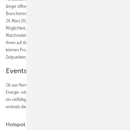
länger öffnet die begleitende digitale Plattform zum
Branchentreffpunkt: Die ISH Digital Extension bietet vom 13. bis
24. März 2023 die Chance, digital dabei zu sein. Ein Vorteil ist die
Möglichkeit, zielgerichtet Kontakt aufzunehmen. Über KI-gestütztes
Matchmaking lassen sich passende Geschäftspartner finden, um mit
ihnen auf der Messe oder digital in Kontakt zu treten. Außerdem
können Programmpunkte als On-Demand-Video zu individuellen
Zeitpunkten angesehen werden.
Events in Form von Hotspots
Ob aus Handwerk, Handel, Industrie, Planungsbüro, Behörde, Bau-,
Energie- oder Wohnungswirtschaft – die ISH-Besucher erwartet auch
ein vielfältiges Rahmenprogramm. Für schnelle Orientierung sorgt
erstmals die thematische Bündelung der Events in Form von Hotspots:
Hotspot Energy