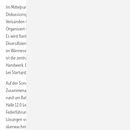
Im Mittelpunkt steht ein umfangreiches Vortragsprogramm, welches in
Diskussionspanels mit Vertretern aus Politik, Industrie, Handwerk und
Verbänden täglich die heißen Themen des Wärmesektors diskutiert.
Organisiert wird dies im Westfoyer der Halle 12 von BDH und ZVSHK.
Es wird flankiert vom „Technologie und Energie Forum“, das die
Diversifizierung der Energieträger und die Reduktion von Emissionen
im Wärmesektor fokussiert. Der angrenzende „Treffpunkt Handwerk“
ist die zentrale Anlaufstelle des ZVSHK für Fachbesucher aus dem SHK-
Handwerk. Erfolgversprechende Lösungen von Newcomern werden
bei Startup@ISH der VdZ in Halle 11.0 gezeigt.
Auf der Sonderfläche Energy Storage@ISH in Halle 12.1 zeigen in
Zusammenarbeit mit dem ZVEI ausgewählte Hersteller ihre Lösungen
rund um Batteriespeicher für Gebäude. In Ergänzung dazu stellen in
Halle 12.0 bei Energy Management@ISH Firmen unter der
Federführung der Initiative EEBus „Home Energy Management“-
Lösungen vor, die die Stromflüsse im Haus intelligent vernetzen,
überwachen und managen.