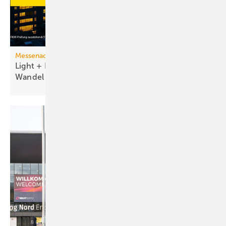
Messenachlese
Light + Building 2026 macht tech­no­lo­gi­schen
Wan­del
sicht­bar