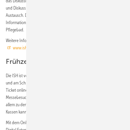
das Diskussionsforum „Pop up my Bathroom Atelier“ mit Workshops
und Diskussionsrunden für die Möglichkeit zum persönlichen
Austausch. Der ZVSHK präsentiert in Halle 3.1 alle wichtigen
Informationen und Angebote der Verbandsorganisation zum Thema
Pflegebad.
Weitere Informationen zum Rahmenprogramm:
www.ish.messefrankfurt.com/events
Frühzeitig um ein Ticket kümmern
Die ISH ist vom 13. bis 16. März 2023 jeweils von 9:00 bis 18:00 Uhr
und am Schlusstag (Freitag, 17. März) bis 17:00 Uhr geöffnet. Wer das
Ticket online auf
www.ish.messefrankfurt.com
vor seinem
Messebesuch erwirbt, erspart sich die Registrierung vor Ort und vor
allem zu den Stoßzeiten oft lange Wartezeiten an den Kassen. An den
Kassen kann nur bargeldlos bezahlt werden.
Mit dem Online-Ticket ist zudem schon im Vorfeld der Zugriff auf die
Digital Extension möglich. Mit vor Ort erworbenen Tickets kann man