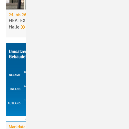
24. bis 26. November 2026, Messe Dortmund
HEATEXPO 2026 er­wei­tert Kon­zept um neue
Hal­le
Markdaten