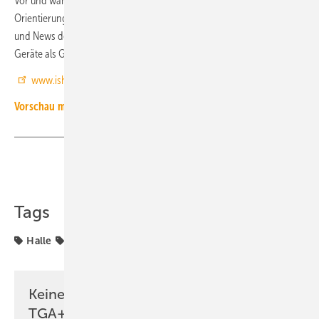
Vor und während der Messe bietet die App „ISH Navigator“
Orientierung. Sie enthält alle Aussteller und Produkte sowie die Events
und News der ISH 2023. Der ISH Navigator steht für iOS- und Android-
Geräte als Gratis-Anwendung zur Verfügung.
JV
www.ish.messefrankfurt.com
Vorschau mit Ankündigungen der ISH-2023-Aussteller.
Teilen
Link kopieren
Tags
Halle
ISH
ISH 2023
Messe Frankfurt
Messen
Keine Zeit? Kein Problem mit dem
TGA+E Newsletter!