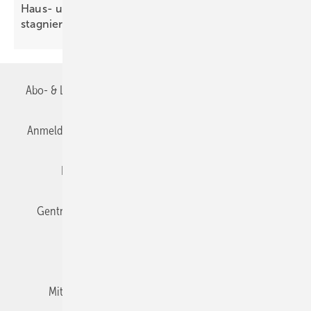
Haus- und Gebäude­technik: Reale Entwick­lung
stag­niert
2026
Abo- & Leserservice
AGB
Alle Inhalte chronologisch
Anmelden
Anmeldung & Registrierung
Datenschutz
Editor's choice
E-Paper
Fachbeiträge
Gentner Verlag
Impressum
Karriere bei Gentner
Team
Mediaservice
Mitgliedschaften und Engagement
Newsletter