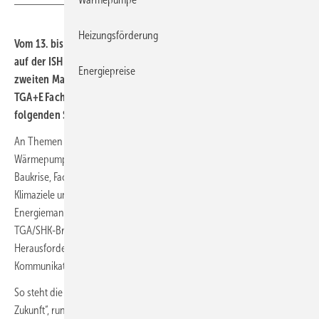
Heizungsförderung
Vom 13. bis zum 17. März 2023 trifft sich die TGA/SHK-Branche
auf der ISH – Weltleitmesse für Wasser, Wärme und Luft. Zum
Energiepreise
zweiten Mal mit der Tagesfolge Montag bis Freitag.
TGA+E Fachplaner präsentiert für Ihre Messeplanung auf den
folgenden Seiten auch einige Ankündigungen der Aussteller.
An Themen wird es auf der ISH 2023 nicht mangeln: Digitalisierung,
Wärmepumpen-Rollout, BIM, Trinkwasserhygiene, Raumluftqualität,
Baukrise, Fachkräftemangel, Bundesförderung für effiziente Gebäude,
Klimaziele und Dekarbonisierung, Elektrifizierung und
Energiemanagement, Energie-, Wärme- und Gebäudewende – die
TGA/SHK-Branche steht als Lösungsanbieter im Mittelpunkt aktueller
Herausforderungen. Entsprechend hoch sind die Informations- und
Kommunikationsbedürfnisse.
So steht die ISH 2023 unter dem Motto „Lösungen für eine nachhaltige
Zukunft“, rund 2000 Aussteller präsentieren entsprechende Produkte,