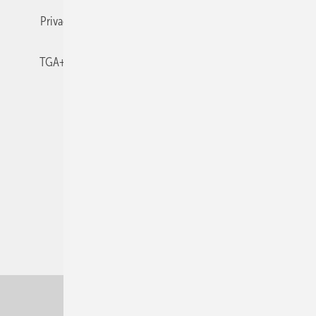
Privacy Manager
RSS-Feed
TGA+E abonnieren
TGA+E-WissensCheck
Veranstaltungen / Webinare
© 2026 TGA+E Fachplaner
Nach oben