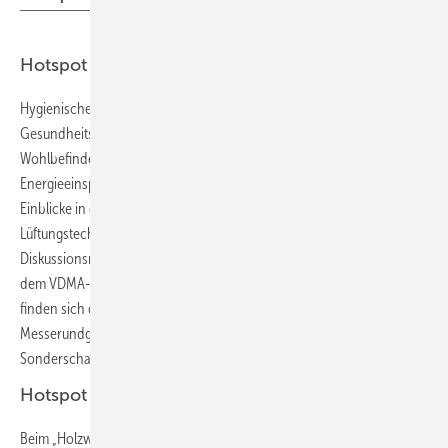
Hotspot Indoor-Air
Hygienische Luftversorgung in Gebäuden verringert
Gesundheitsrisiken und fördert Leistungsfähigkeit sowie
Wohlbefinden. Auch zur Senkung der CO
-Emissionen und zum
2
Energieeinsparen kann Lufttechnik einen wichtigen Beitrag leisten.
Einblicke in die aktuellen Themen und Trends der Kälte-, Klima- und
Lüftungstechnik gibt es im „Indoor-Air Forum“ in Halle 8 mit
Diskussionsrunden und Vorträgen von FGK, EVIA, REHVA, VDKF und
dem VDMA-Fachverband Allgemeine Lufttechnik. Ebenfalls in Halle 8
finden sich die Sonderschau Schullüftung, die auch Startpunkt von
Messerundgängen zur Lüftung in Bildungsstätten ist, sowie die
Sonderschau Wohnungslüftung.
Hotspot Holzwärme
Beim „Holzwärme Forum“ in Halle 11.0 dreht sich alles um die