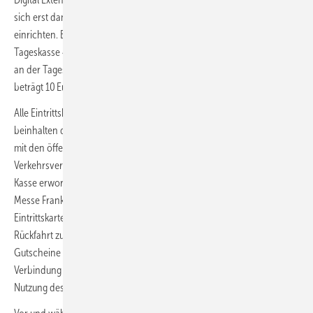
sich erst danach für die Digital Extension registrieren und ein Profil
einrichten. Eine ISH-Tageskarte kostet im Vorverkauf 17 Euro, an der
Tageskasse 40 Euro. Eine Dauerkarte kostet im Vorverkauf 46 Euro und
an der Tageskasse 90 Euro. Der ermäßigte Eintrittspreis für Studenten
beträgt 10 Euro (nur im Kassenverkauf).
Alle Eintrittskarten (außer Ehrenkarten und Digital Extension)
beinhalten die kostenlosen Fahrten zur Messe Frankfurt und zurück
mit den öffentlichen Verkehrsmitteln des Rhein-Main-
Verkehrsverbund (RMV) innerhalb des gesamten Tarifgebiets. An der
Kasse erworbene Tageskarten berechtigen nur zur Rückfahrt von der
Messe Frankfurt. Gutscheinkarten müssen im Internet in eine
Eintrittskarte getauscht werden, damit auch der RMV zur Hin- und
Rückfahrt zur Messe genutzt werden kann. Nur umgetauschte
Gutscheine sind einlassberechtigt. Das Online-Ticket ist nur in
Verbindung mit einem gültigen Personalausweis oder Pass zur
Nutzung des RMV berechtigt.