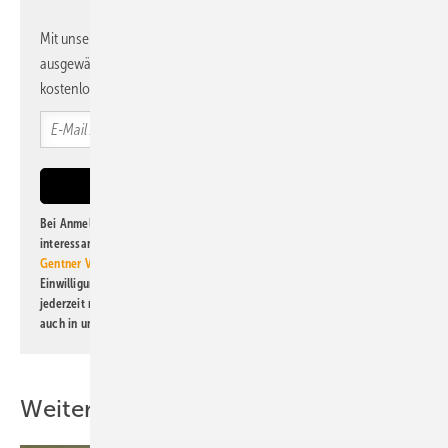
Mit unserem Newsletter erhalten Sie regelmäßig von uns
ausgewählte Informationen und Neuigkeiten, gebündelt und
kostenlos direkt ins Postfach.
Bei Anmeldung zu diesem Newsletter bin ich damit einverstanden, über
interessante Verlags- und Online-Angebote
der Marken der Alfons W.
Gentner Verlag GmbH & Co. KG
informiert zu werden. Diese
Einwilligung kann ich jederzeit widerrufen und eine Abmeldung ist
jederzeit möglich. Informationen zum Umgang mit Daten finden Sie
auch in unserer
Datenschutzerklärung
.
Weitere Inhalte