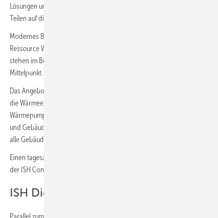
Lösungen und Dienstleistungen. Sie verteilen sich in etwa zu gleichen
Teilen auf die Bereiche ISH Water und ISH Energy.
Modernes Baddesign und nachhaltige Technik im Umgang mit der
Ressource Wasser, Montage- und Befestigungstechnik sowie Software
stehen im Bereich ISH Water in den Hallen 1, 2, 3, 4, 5 und 6 im
Mittelpunkt.
Das Angebot der ISH Energy in den Hallen 8, 9, 10, 11 und 12 umfasst
die Wärmeerzeugung mit einem Schwerpunkt auf
Wärmepumpentechnik, die Wärmeverteilung und -übergabe, Haus-
und Gebäudeautomation sowie Kälte-, Klima- und Lüftungstechnik für
alle Gebäudearten.
Einen tagesaktuellen Einblick über alle Aussteller und Produkte bietet
der ISH Contactor:
www.ish.messefrankfurt.com/contactor
ISH Digital Extension
Parallel zum Messegeschehen in Frankfurt und noch eine Woche