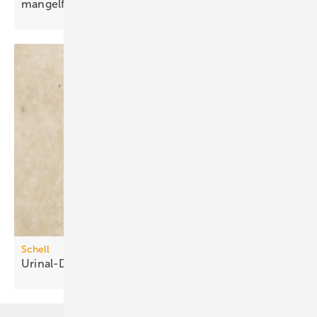
mangelfrei
planen
Schell
Urinal-Druckspüler mit
Time-of-Flight-Sensor