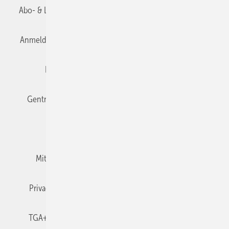
Abo- & Leserservice
AGB
Alle Inhalte chronologisch
Anmelden
Anmeldung & Registrierung
Datenschutz
Editor's choice
E-Paper
Fachbeiträge
Gentner Verlag
Impressum
Karriere bei Gentner
Team
Mediaservice
Mitgliedschaften und Engagement
Newsletter
Privacy Manager
RSS-Feed
TGA+E abonnieren
TGA+E-WissensCheck
Veranstaltungen / Webinare