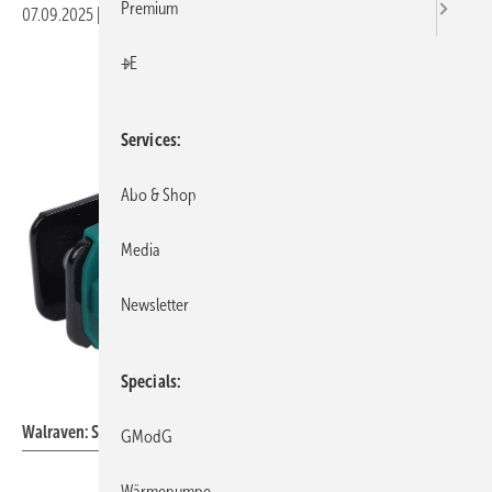
Premium
07.09.2025
|
Veröffentlicht in
Ausgabe 09-2025
|
Druckvorschau
+E
Services
Abo & Shop
Media
Newsletter
Specials
Walraven
Walraven: Schwerlastschelle HD500 (Schwarz).
GModG
Wärmepumpe