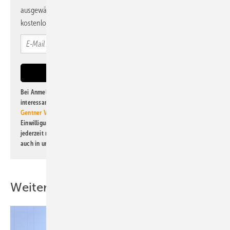
ausgewählte Informationen und Neuigkeiten, gebündelt und
kostenlos direkt ins Postfach.
Bei Anmeldung zu diesem Newsletter bin ich damit einverstanden, über
interessante Verlags- und Online-Angebote
der Marken der Alfons W.
Gentner Verlag GmbH & Co. KG
informiert zu werden. Diese
Einwilligung kann ich jederzeit widerrufen und eine Abmeldung ist
jederzeit möglich. Informationen zum Umgang mit Daten finden Sie
auch in unserer
Datenschutzerklärung
.
Weitere Inhalte