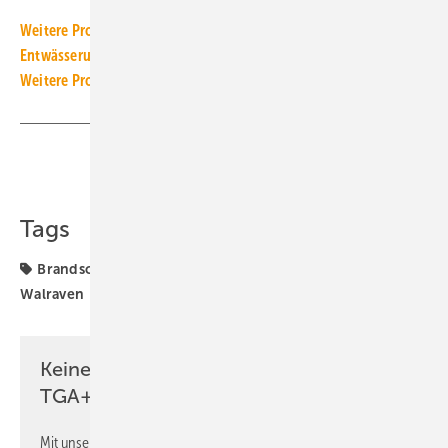
Weitere Produkt-Meldungen zum Thema Installations- und
Entwässerungstechnik
Weitere Produkt-Meldungen zum Thema Brandschutz
Teilen
Link kopieren
Tags
Brandschutz
Produkte
Rohrbefestigung
Walraven
Keine Zeit? Kein Problem mit dem
TGA+E Newsletter!
Mit unserem Newsletter erhalten Sie regelmäßig von uns