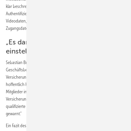
klar beschreiben. Das sind unter anderem die übliche 1-Faktor-
Authentifizierung (zu schwach), die unverschlüsselte Übertragung von
Videodaten, keine Beschränkungen der Falscheingabe von
Zugangsdaten, unsichere Interfaces und Apps.
„Es darf sich keine Scheinsicherheit
einstellen“
Sebastian Brose, Leiter des VdS-Produktmanagements im
Geschäftsbereich Produkte und Unternehmen, betont: „Die
Versicherungsexperten wagen auch einen für die Sicherheitsbranche
hoffentlich hilfreichen Ausblick in die Zukunft – und fordern ihre
Mitglieder in Europa auf, zu verhindern, dass sich bei den
Versicherungsnehmern eine Scheinsicherheit einstellt. Wichtig für
qualifizierte Errichter: Gerade vor Do-it-yourself-Einbau wird
gewarnt.“
Ein Fazit des Positionspapier: Die Versicherer als Meinungsbildner für