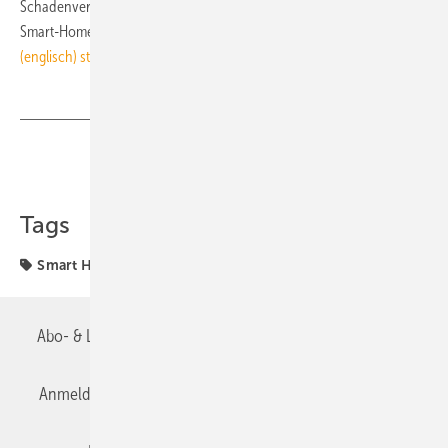
Schadenverhütung sollen die Anwendung geeigneter Standards im
Smart-Home-Segment forcieren.
Die fünfseitige Publikation
(englisch) steht zum Download auf vds-home.de
. ■
Teilen
Link kopieren
Tags
Smart Home / Smart Building
Abo- & Leserservice
AGB
Alle Inhalte chronologisch
Anmelden
Anmeldung & Registrierung
Datenschutz