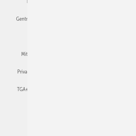
Editor's choice
E-Paper
Fachbeiträge
Gentner Verlag
Impressum
Karriere bei Gentner
Team
Mediaservice
Mitgliedschaften und Engagement
Newsletter
Privacy Manager
RSS-Feed
TGA+E abonnieren
TGA+E-WissensCheck
Veranstaltungen / Webinare
© 2026 TGA+E Fachplaner