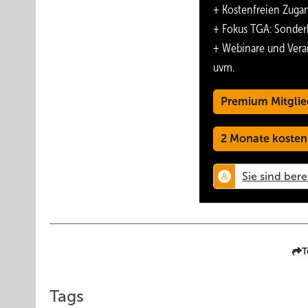
+ Kostenfreien Zuga
+ Fokus TGA: Sonder
+ Webinare und Vera
uvm.
Premium Mitglie
2 Monate kosten
T
Tags