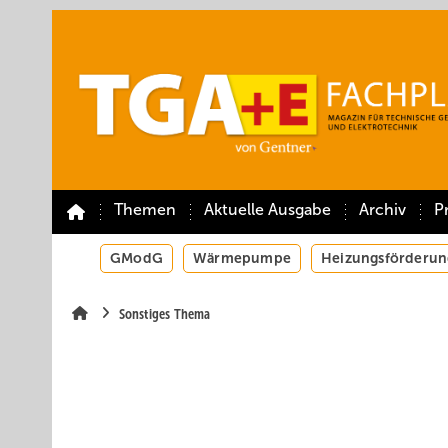
Springe
Springe
Springe
auf
auf
auf
Hauptinhalt
Hauptmenü
SiteSearch
Themen
Aktuelle Ausgabe
Archiv
P
GModG
Wärmepumpe
Heizungsförderun
Sonstiges Thema