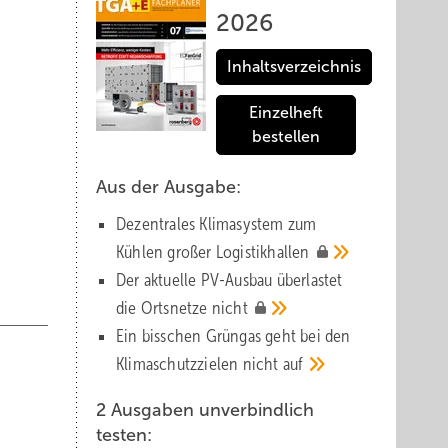
2026
Inhaltsverzeichnis
Einzelheft
bestellen
Aus der Ausgabe:
Dezentrales Klimasystem zum
Kühlen großer
Logistik­hallen
Der aktuelle PV-Ausbau über­lastet
die Orts­netze
nicht
Ein bisschen Grüngas geht bei den
Klima­schutz­zielen nicht
auf
2 Ausgaben unverbindlich
testen: