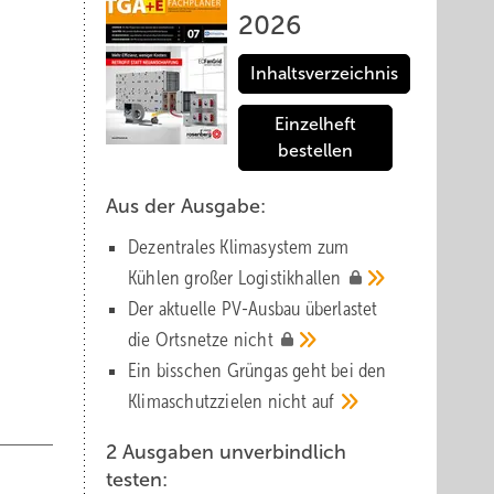
2026
Inhaltsverzeichnis
Einzelheft
bestellen
Aus der Ausgabe:
Dezentrales Klimasystem zum
Kühlen großer
Logistik­hallen
Der aktuelle PV-Ausbau über­lastet
die Orts­netze
nicht
Ein bisschen Grüngas geht bei den
Klima­schutz­zielen nicht
auf
2 Ausgaben unverbindlich
testen: