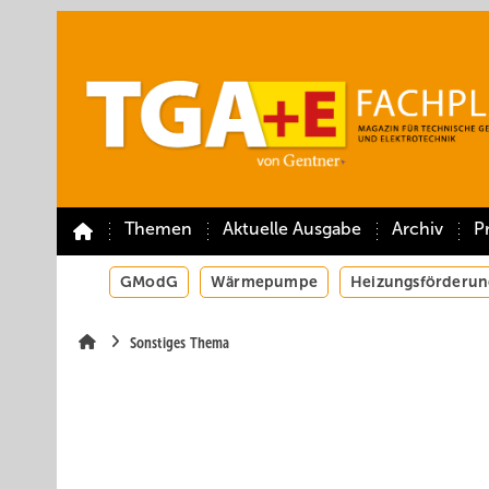
Springe
Springe
Springe
auf
auf
auf
Hauptinhalt
Hauptmenü
SiteSearch
Themen
Aktuelle Ausgabe
Archiv
P
GModG
Wärmepumpe
Heizungsförderun
Sonstiges Thema