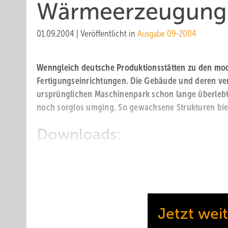
Wärmeerzeugung 
01.09.2004
|
Veröffentlicht in
Ausgabe 09-2004
Wenngleich deutsche Produktionsstätten zu den mode
Fertigungseinrichtungen. Die Gebäude und deren ve
ursprünglichen Maschinenpark schon lange überlebt —
noch sorglos umging. So gewachsene Strukturen bie
Downloads:
Wärmeerzeugung schon getrennt?
Jetzt wei