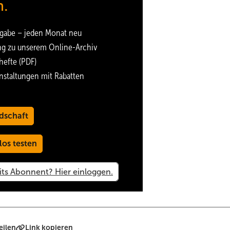
n.
gabe – jeden Monat neu
ng zu unserem Online-Archiv
hefte (PDF)
nstaltungen mit Rabatten
dschaft
los testen
eilen
Link kopieren