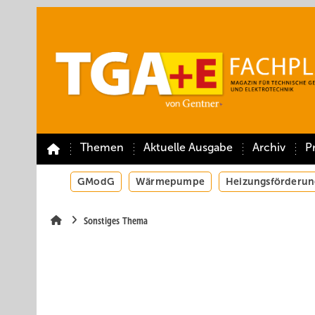
Springe
Springe
Springe
auf
auf
auf
Hauptinhalt
Hauptmenü
SiteSearch
Themen
Aktuelle Ausgabe
Archiv
P
GModG
Wärmepumpe
Heizungsförderun
Sonstiges Thema