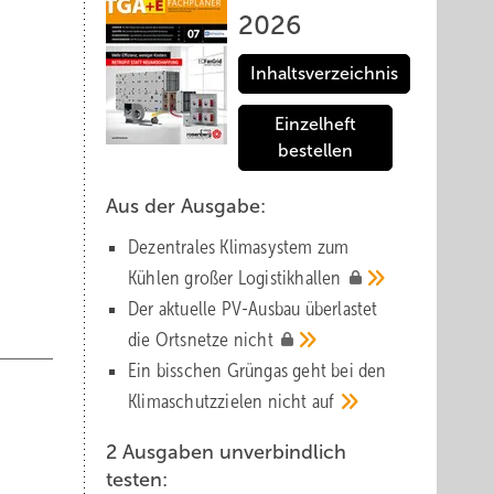
2026
Inhaltsverzeichnis
Einzelheft
bestellen
Aus der Ausgabe:
Dezentrales Klimasystem zum
Kühlen großer
Logistik­hallen
Der aktuelle PV-Ausbau über­lastet
die Orts­netze
nicht
Ein bisschen Grüngas geht bei den
Klima­schutz­zielen nicht
auf
2 Ausgaben unverbindlich
testen: