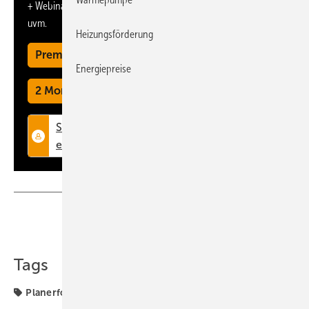
+ Webinare und Veranstaltungen mit Rabatten
uvm.
Heizungsförderung
Premium Mitgliedschaft
Energiepreise
2 Monate kostenlos testen
Teilen
Link kopieren
Tags
Planerforum
Wetterdaten