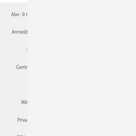
Abo- & Leserservice
AGB
Alle Inhalte chronologisch
Anmelden
Anmeldung & Registrierung
Datenschutz
Editor's choice
E-Paper
Fachbeiträge
Gentner Verlag
Impressum
Karriere bei Gentner
Team
Mediaservice
Mitgliedschaften und Engagement
Newsletter
Privacy Manager
RSS-Feed
TGA+E abonnieren