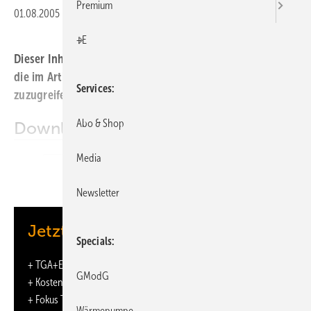
Premium
01.08.2005
|
Veröffentlicht in
Ausgabe 08-2005
+E
Dieser Inhalt liegt nur als PDF-Datei vor. Bitte öffnen Sie
die im Artikel verlinkte Datei, um auf den Inhalt
Services
zuzugreifen.
Abo & Shop
Downloads:
Media
Wetterdaten und Planerforum
Newsletter
Jetzt weiterlesen und profitieren.
Specials
+
TGA+E-ePaper
-Ausgabe – jeden Monat neu
GModG
+ Kostenfreien Zugang zu unserem Online-Archiv
+ Fokus TGA: Sonderhefte (PDF)
Wärmepumpe