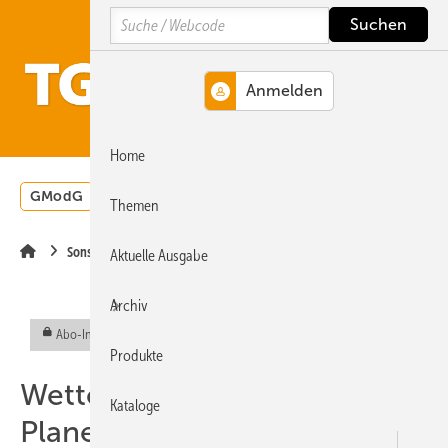
Springe
Springe
Springe
Search
auf
auf
auf
Hauptinhalt
Hauptmenü
SiteSearch
MENÜ
Home
GModG
Wärmepumpe
Heizungsförderung
Energ
Themen
Sonstiges Thema
Aktuelle Ausgabe
Archiv
Abo-Inhalt
Produkte
Wetterdaten und
Kataloge
Planerforum