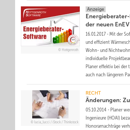
Anzeige
Energieberater-
der neuen EnEV
16.01.2017
-
Mit der So
und effizient Wärmesc
Wohn- und Nichtwohnu
Hottgenroth
individuelle Projektbe
Planer effektiv bei de
auch nach längeren P
RECHT
Änderungen: Z
05.10.2014
-
Planer we
Ingenieure (HOAI) bezah
lucia_lucci / iStock / Thinkstock
Honorarnachträge verha