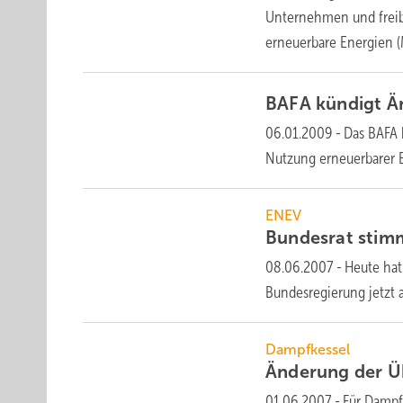
Unternehmen und freib
erneuerbare Energien 
BAFA kündigt 
06.01.2009
-
Das BAFA 
Nutzung erneuerbarer 
ENEV
Bundesrat stim
08.06.2007
-
Heute hat
Bundesregierung jetzt 
Dampfkessel
Änderung der
Ü
01.06.2007
-
Für Dampf