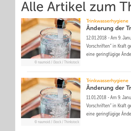
Alle Artikel zum
Trinkwasserhygiene
Änderung der T
12.01.2018
-
Am 9. Janu
Vorschriften“ in Kraft
eine geringfügige Änd
naumoid / iStock / Thinkstock
Trinkwasserhygiene
Änderung der T
11.01.2018
-
Am 9. Janu
Vorschriften“ in Kraft
eine geringfügige Änd
naumoid / iStock / Thinkstock