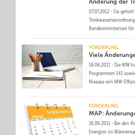
Änderung der
T
07.07.2012
-
Sie gehört
Trinkwasserverordnung. 
Bundesministerium für
FÖRDERUNG
Viele Änderung
16.06.2011
-
Die KfW ha
Programmen 141 sowie 
Niveaus von KfW-Effiz
FÖRDERUNG
MAP: Änderunge
16.06.2011
-
Bei den R
Energien im Wärmemarkt