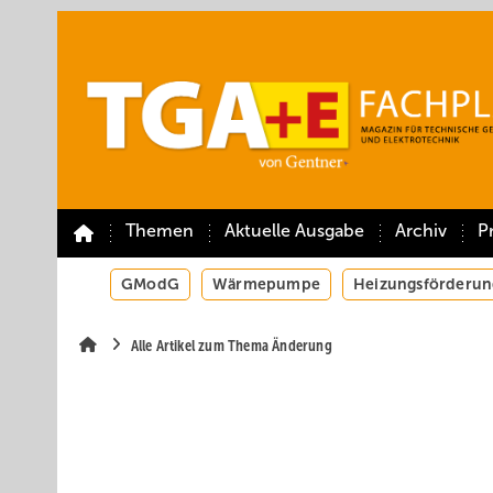
Springe
Springe
Springe
auf
auf
auf
Hauptinhalt
Hauptmenü
SiteSearch
Themen
Aktuelle Ausgabe
Archiv
P
GModG
Wärmepumpe
Heizungsförderun
Alle Artikel zum Thema Änderung