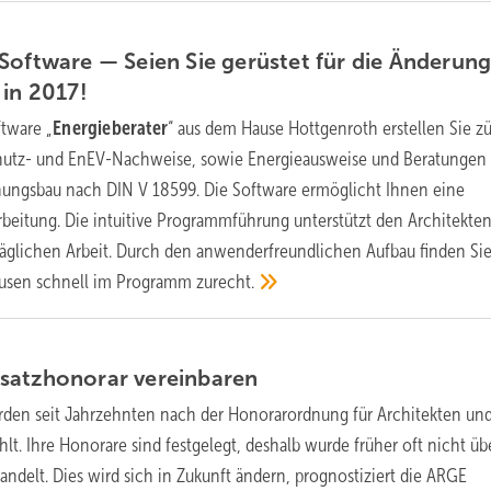
Software — Seien Sie gerüstet für die Änderun
 in
2017!
ftware „
Energieberater
“ aus dem Hause Hottgenroth erstellen Sie z
hutz- und EnEV-Nachweise, sowie Energieausweise und Beratungen 
ngsbau nach DIN V 18599. Die Software ermöglicht Ihnen eine
arbeitung. Die intuitive Programmführung unterstützt den Architekte
r täglichen Arbeit. Durch den anwenderfreundlichen Aufbau finden Sie
ausen schnell im Programm
zurecht.
usatzhonorar
vereinbaren
rden seit Jahrzehnten nach der Honorarordnung für Architekten un
lt. Ihre Honorare sind festgelegt, deshalb wurde früher oft nicht üb
ndelt. Dies wird sich in Zukunft ändern, prognostiziert die ARGE