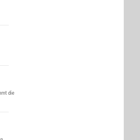
mmt die
in