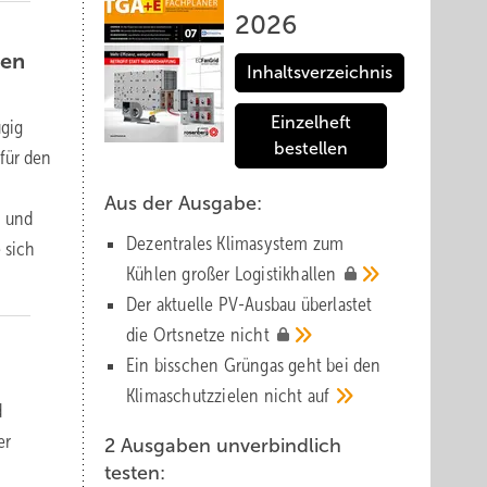
2026
gen
Inhaltsverzeichnis
Einzelheft
ügig
bestellen
für den
Aus der Ausgabe:
n und
Dezentrales Klimasystem zum
 sich
Kühlen großer
Logistik­hallen
Der aktuelle PV-Ausbau über­lastet
die Orts­netze
nicht
Ein bisschen Grüngas geht bei den
Klima­schutz­zielen nicht
auf
d
er
2 Ausgaben unverbindlich
testen: