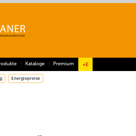
rodukte
Kataloge
Premium
+E
g
Energiepreise