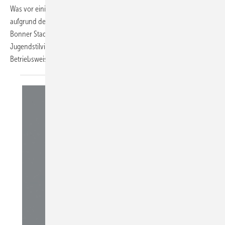
Was vor einigen Jahren noch kaum vorstellbar erschien, ist heute
aufgrund der technischen Entwicklung problemlos möglich. Im
Bonner Stadtteil Oberkassel wird eine rund hundert Jahre alte
Jugendstilvilla von zwei Luft/Wasser-Wärmepumpen in monovalenter
Betriebsweise beheizt und
mit...