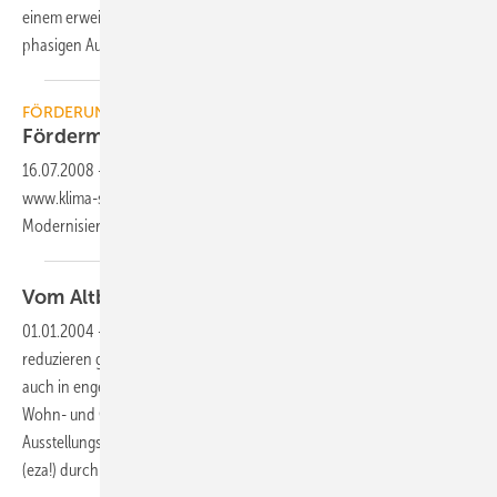
einem erweiterten Leistungsbereich an. Die Leistungsstufen mit 3-
phasigen Außengeräten in
den...
FÖRDERUNG
Fördermittel für Neu- und Altbauten
online
16.07.2008
-
In vier Schritten ermittelt ein Förderratgeber auf
www.klima-sucht-schutz.de, welche Programme für
Modernisierungsvorhaben und Neubauten zur Verfügung
stehen.
Vom Altbau zum
2-Liter-Haus
01.01.2004
-
Den Energiebedarf eines Altbaus um den Faktor zehn zu
reduzieren gilt immer noch als teuerer Enthusiasmus. Dass es geht,
auch in engen Budgetgrenzen, zeigt die Sanierung eines bestehenden
Wohn- und Geschäftshauses zum Demonstrations- und
Ausstellungsgebäude für das Energie- und Umweltzentrum Allgäu
(eza!) durch eine ARGE zweier
Architekturbüros.