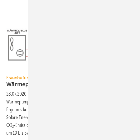
Fraunhofer ISE
Fraunhofer ISE / WPsmart im Bestand
Wärmepumpen: Auch im Altbau
sinnvoll
28.07.2020
-
Auch in Bestandsgebäuden funktionieren
Wärmepumpen zuverlässig und sind ökologisch vorteilhaft. Zu diesem
Ergebnis kommt ein Forschungsprojekt des Fraunhofer-Instituts für
Solare Energiesysteme ISE. Die auf Basis der Messungen errechneten
CO
-Emissionen lagen im Vergleich zu Erdgas-Brennwertheizkesseln
2
um 19 bis 57 %
niedriger.