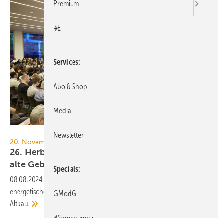
Premium
+E
Services
Abo & Shop
Media
Zukunft Altbau
Newsletter
20. November 2024, 8.50–19.00 Uhr, Stuttgart
26. Herbstforum Altbau: Neue Konzepte für
alte
Gebäude
Specials
08.08.2024
-
In diesem Jahr stehen neue Perspektiven für die
energetische Gebäudesanierung im Mittelpunkt des Herbstforums
GModG
Altbau.
Wärmepumpe