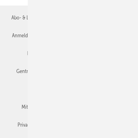
Abo- & Leserservice
AGB
Alle Inhalte chronologisch
Anmelden
Anmeldung & Registrierung
Datenschutz
Editor's choice
E-Paper
Fachbeiträge
Gentner Verlag
Impressum
Karriere bei Gentner
Team
Mediaservice
Mitgliedschaften und Engagement
Newsletter
Privacy Manager
RSS-Feed
TGA+E abonnieren