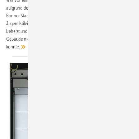
Was vor einigen Jahren noch kaum vorstellbar erschien, ist heute
aufgrund der technischen Entwicklung problemlos möglich. Im
Bonner Stadtteil Oberkassel wird eine rund hundert Jahre alte
Jugendstilvilla von zwei Luft/Wasser-Wärmepumpen monovalent
beheizt und mit Trinkwarmwasser versorgt. Und dass, obwohl das
Gebäude nicht umfassend energetisch modernisiert werden
konnte.