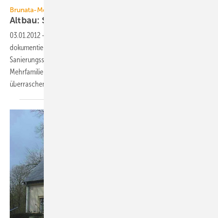
Brunata-Metrona-Gruppe
Altbau: Sanierungsbeitrag wird
überschätzt
03.01.2012
-
Mit ihren “Universellen Energiekennzahlen“
dokumentiert die Brunata-Metrona-Gruppe nach Baujahr und
Sanierungsstatus differenziert den gemessenen Energieaufwand von
Mehrfamilienhäusern. Ältere Gebäude schneiden dabei
überraschend gut
ab.