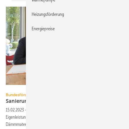
Heizungsförderung
Energiepreise
Zukunft Altbau
Bundesförderung für effiziente Gebäude
Sanierungsförderung: Änderungen
2023
15.02.2023
-
Künftig werden u. a. die Materialkosten von
Eigenleistungen bezuschusst. Wer selbst saniert, erhält z. B. für
Dämmmaterialien Zuschüsse von bis zu
20 %.