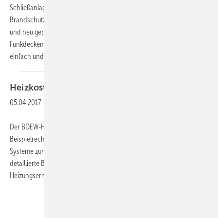
Schließanlagen verzichten. Dazu kommen strengere gesetzliche
Brandschutz-Vorschriften. Die lassen sich an bereits vorhandenen
und neu geplanten Feststellanlagen mit der Funkerweiterung und den
Funkdeckenrauchmeldern des Wireless Kit FA GC 170 von GEZE
einfach und kabellos
umsetzen.
Heizkostenvergleich
Altbau
05.04.2017
-
Der BDEW-Heizkostenvergleich Altbau 2017 bietet anhand von
Beispielrechnungen einen Überblick über die Kosten verschiedener
Systeme zur Beheizung und Trinkwassererwärmung. Er enthält
detaillierte Berechnungen aller Kostenbestandteile der
Heizungserneuerung. Es werden nahezu alle gängigen,
aber...