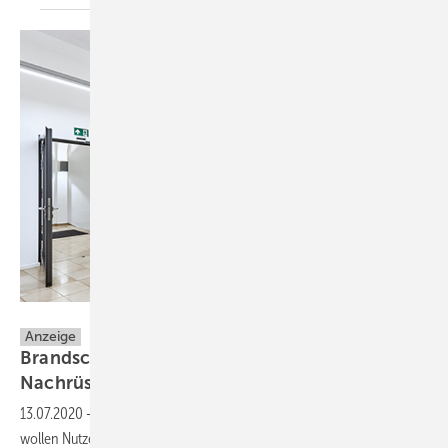
GEZE GmbH
Anzeige
Brandschutz im Altbau und zum einfachen
Nachrüsten: GEZE FA GC
170
13.07.2020
-
Auch in Altbauten und denkmalgeschützten Bauten
wollen Nutzer nicht auf den Komfort automatisierter Türen oder