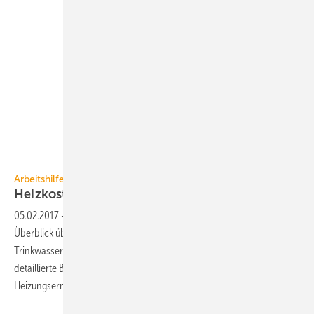
BDEW
Arbeitshilfe
Heizkostenvergleich Altbau
2017
05.02.2017
-
Der BDEW-Heizkostenvergleich Altbau 2017 bietet einen
Überblick über die Kosten verschiedener Systeme zur Beheizung und
Trinkwassererwärmung im Rahmen von Modernisierungen. Er enthält
detaillierte Berechnungen aller Kostenbestandteile der
Heizungserneuerung.