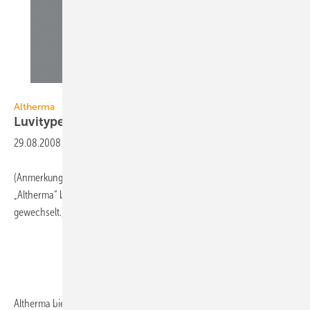
Daikin
Altherma
Luvitype jetzt auch für
Altbau
29.08.2008
-
(Anmerkung: Zum 31. Mai 2010 hat Daikin den Markennamen
„Altherma“ bzw. „Altherma by Daikin“ in „Daikin Altherma“
gewechselt.)
Altherma bietet seine Luft/Wasser-Wärmepumpe Luvitype jetzt in