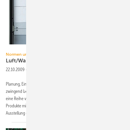
Siemens
Normen und Verordnungen
Luft/Wasser-Wärmepumpen für
Altbau
22.10.2009
-
Planung, Einbau und Betrieb von Sprachalarmanlagen (SAA) müssen
zwingend bestimmten Qualitätsstandards entsprechen, die durch
eine Reihe von Normen definiert sind. Doch sind in der letzten Zeit
Produkte mit Zertifikaten aufgetaucht, die – auch wegen der
Ausstellung durch sehr
bekannte...