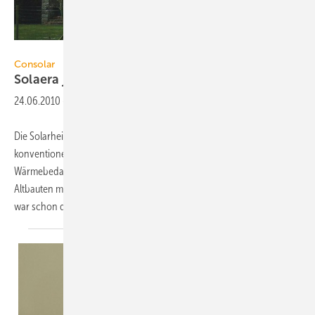
Consolar
Consolar
Solaera jetzt auch für
Altbauten
24.06.2010
-
Die Solarheizung Solaera von Consolar kann jetzt auch mit einem
konventionellen Heizkessel kombiniert werden, um einen
Wärmebedarf von bis zu 25000 kWh/a in weniger gut gedämmten
Altbauten mit einem Niedertemperaturheizsystem abzudecken. Bisher
war schon die Kombination mit
Pellets-Zimmeröfen...