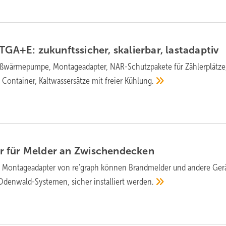
GA+E: zu­kunfts­si­cher, ska­lier­bar,
last­ad­ap­tiv
wärmepumpe, Montageadapter, NAR-Schutzpakete für Zählerplätze
Container, Kaltwassersätze mit freier
Kühlung.
 für Melder an
Zwischendecken
 Montageadapter von re'graph können Brand­melder und andere Ger
Oden­wald-Sys­temen, sicher instal­liert
werden.