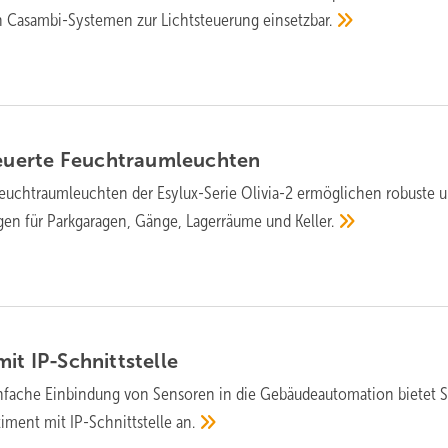
en Casambi-Systemen zur Licht­steue­rung
einsetzbar.
teuerte
Feuchtraumleuchten
eucht­raum­leuchten der Esylux-Serie Olivia-2 ermöglichen robuste 
ungen für Parkgaragen, Gänge, Lagerräume und
Keller.
mit
IP-Schnittstelle
infache Einbindung von Sensoren in die Gebäude­auto­ma­tion bietet S
ti­ment mit IP-Schnitt­stelle
an.