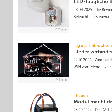
LED-taugliche
28.04.2025
-
Die Bewegu
Be­leuch­tungs­steue­ru
Theben
Tag des Einbruchsch
„Jeder verhinde
22.10.2024
-
Zum Tag de
Wild von Telenot, wel
Telenot
Theben
Modul macht d
25.09.2024
-
Die DALI-