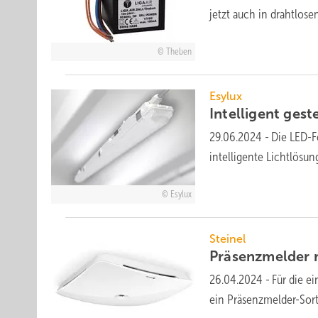
jetzt auch in draht­los
Theben
Esylux
Intelligent ges
29.06.2024
-
Die LED-F
intelligente Licht­lös
Esylux
Steinel
Präsenzmelder 
26.04.2024
-
Für die e
ein Präsenz­mel­der-Sor­