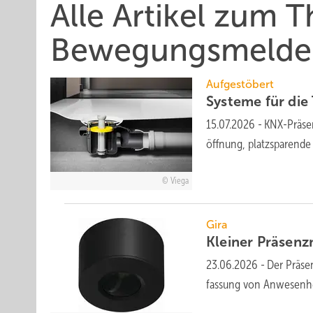
Alle Artikel zum 
Bewegungsmelde
Aufgestöbert
Systeme für die T
15.07.2026
-
KNX-Präsenz
öff­nung, platz­spa­ren­d
Viega
Gira
Kleiner Präsenz
23.06.2026
-
Der Präsen
fassung von An­wesen­h