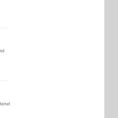
und
teinel