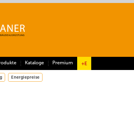
rodukte
Kataloge
Premium
+E
g
Energiepreise