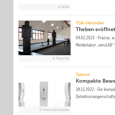
Steinel
TGA-Hersteller
Theben eröffne
09.02.2023
-
Präzise, 
Melderlabor „sensLAB
Theben AG
Telenot
Kompakte
Bewe
28.12.2022
-
Die kompa
Detektionseigenschafte
Telenot Alarmsysteme