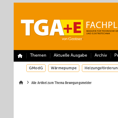
Springe
Springe
Springe
auf
auf
auf
Hauptinhalt
Hauptmenü
SiteSearch
Themen
Aktuelle Ausgabe
Archiv
P
GModG
Wärmepumpe
Heizungsförderun
Alle Artikel zum Thema Bewegungsmelder