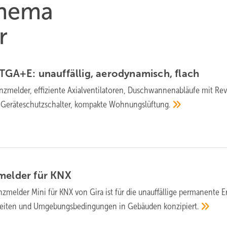
Thema
r
GA+E: un­auf­fäl­lig, ae­ro­dy­na­misch,
flach
­mel­der, effi­zien­te Axial­ven­ti­la­toren, Dusch­wannen­ab­läufe mit Re­
e Geräte­schutz­schal­ter, kom­pak­te
Wohnungs­lüftung.
melder für
KNX
z­melder Mini für KNX von Gira ist für die un­auf­fällige per­ma­nen­te E
ei­ten und Umgebungsbe­din­gun­gen in Ge­bäu­den
konzi­piert.