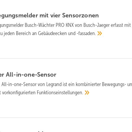
gungsmelder mit vier
Sensorzonen
ungs­melder Busch-Wächter PRO KNX von Busch-Jaeger erfasst mit
zu je­den Be­reich an Ge­bäude­ecken und
-fassaden.
er
All-in-one-Sensor
 All-in-one-Sensor von Legrand ist ein kom­bi­nier­ter Bewegungs- u
or­kon­fi­gu­rier­ten
Funk­tions­ein­stel­lungen.