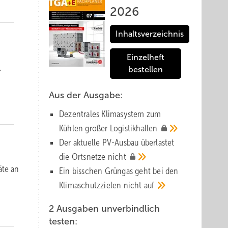
2026
Inhaltsverzeichnis
Einzelheft
,
bestellen
Aus der Ausgabe:
Dezentrales Klimasystem zum
Kühlen großer
Logistik­hallen
Der aktuelle PV-Ausbau über­lastet
die Orts­netze
nicht
äte an
Ein bisschen Grüngas geht bei den
Klima­schutz­zielen nicht
auf
2 Ausgaben unverbindlich
testen: