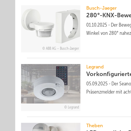
Busch-Jaeger
280°-KNX-Bewe
01.10.2025
-
Der Beweg
Win­kel von 280° nahe­
ABB AG – Busch-Jaeger
Legrand
Vorkonfiguriert
05.09.2025
-
Der Seano
Präsenz­melder mit acht v
Legrand
Theben