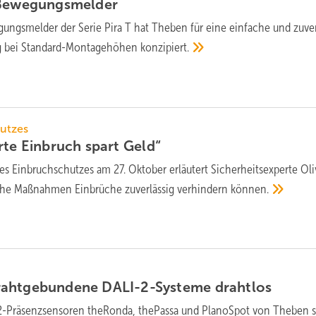
Bewegungsmelder
ngs­melder der Serie Pira T hat Theben für eine ein­fache und zu­ver­
ng bei Stan­dard-Montage­hö­hen
konzi­piert.
utzes
rte Einbruch spart
Geld“
s Einbruchschutzes am 27. Oktober erläutert Sicherheitsexperte Oli
che Maßnahmen Einbrüche zuverlässig verhindern
können.
rahtgebundene DALI-2-Systeme
drahtlos
2-Präsenzsensoren theRonda, thePassa und PlanoSpot von Theben s