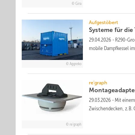
Gira
Aufgestöbert
Systeme für die T
29.04.2026
-
R290-Groß
mobile Dampfkessel im 
Aggreko
re'graph
Montageadapter
29.03.2026
-
Mit einem
Zwischen­decken, z. B. 
re'graph