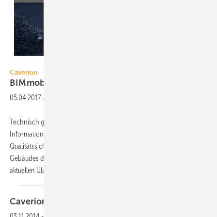
Caverion
Caverion
BIMmobilie
05.04.2017
-
Technisch getrieben und politisch gefordert lassen sich mit Building
Information Modeling (BIM) große Einsparungen realisieren sowie die
Qualitätssicherung der Planungs-, Bau- und Betriebsphase eines
Gebäudes deutlich verbessern. Mit BIMmobilie bietet Caverion einen
aktuellen Überblick über
BIM...
Caverion — Kühn ist neuer
CEO
03.11.2014
-