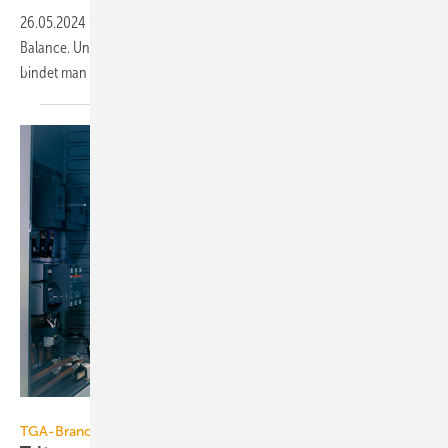
26.05.2024
-
Stabile Bezahlung, Homeoffice-Regelungen, Work-Life-
Balance. Und welchen Stellen­wert nimmt „Climate Quitting“ ein? Wie
bindet man
TGA+E-Fach­kräfte?
Caverion GmbH
TGA-Branche