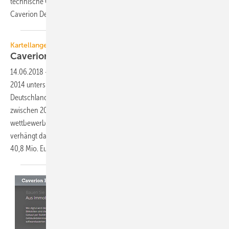
technische Gebäudedienstleistungen in Deutschland erbringen. Die
Caverion Deutschland GmbH, bzw.
ihre...
Kartellangelegenheit
Caverion zahlt bis zu 40,8 Mio. Euro
Geldbuße
14.06.2018
-
Caverion hat sich mit dem Bundeskartellamt in einer seit
2014 untersuchten Kartellangelegenheit geeinigt. Die Caverion
Deutschland GmbH, bzw. ihre Vorgängerunternehmen, waren
zwischen 2005 bis 2013 mit mehreren Unternehmen an
wettbewerbsverzerrenden Geschäftspraktiken beteiligt. Dafür
verhängt das Bundeskartellamt eine Geldbuße in Höhe von maximal
40,8 Mio.
Euro.