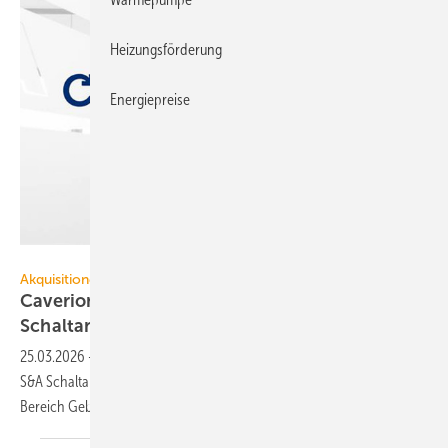
Heizungsförderung
Energiepreise
Caverion
Akquisitionen
Caverion Deutschland er­wirbt S&A
Schalt­an­la­gen­bau
25.03.2026
-
Caverion Deutschland übernimmt zum 31. März 2026 die
S&A Schaltanlagenbau GmbH und stärkt damit seine Position im
Bereich
Gebäudeautomation.