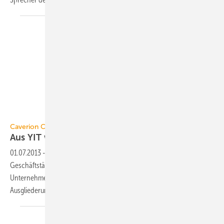
Caverion
Caverion Corporation
Aus YIT wird
Caverion
01.07.2013
-
Die Caverion Corporation hat heute ihre
Geschäftstätigkeit als Aktiengesellschaft aufgenommen. Das
Unternehmen ist eine Ausgliederung der YIT Corporation. Die
Ausgliederung trat am 30. Juni 2013 in
Kraft.