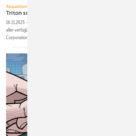
Caverion GmbH
Akquisitionen
Triton schließt Übernahme von Caverion
ab
16.11.2023
-
Die Investment­gesell­schaft Triton hat sich mit über 94 %
aller verfüg­baren Aktien eine Mehr­heits­be­teiligung an der Caverion
Corporation
gesichert.