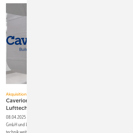
Caverion / Schulz Lufttechnik
Akquisition
Caverion Deutschland er­wirbt Schulz
Luft­tech­nik
08.04.2025
-
Caverion Deutschland über­nimmt die Schulz Lufttechnik
GmbH und baut mit dem Erwerb seine Po­si­tion im Be­reich Rein­raum­
tech­nik weiter
aus.