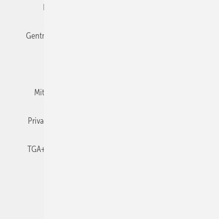
Editor's choice
E-Paper
Fachbeiträge
Gentner Verlag
Impressum
Karriere bei Gentner
Team
Mediaservice
Mitgliedschaften und Engagement
Newsletter
Privacy Manager
RSS-Feed
TGA+E abonnieren
TGA+E-WissensCheck
Veranstaltungen / Webinare
© 2026 TGA+E Fachplaner