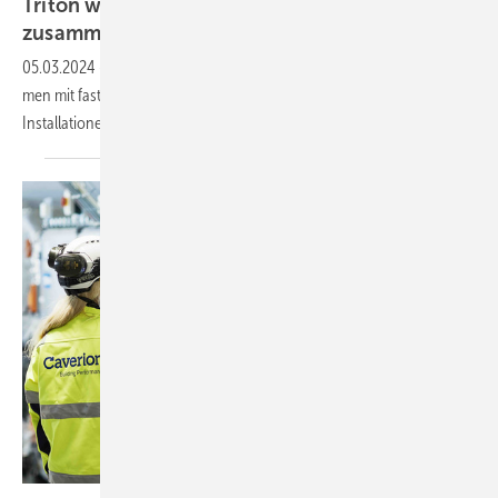
Triton will Assemblin und Caverion
zusammenführen
05.03.2024
-
Triton will Assemblin und Caverion zu ei­nem Unter­neh­
men mit fast 21 900 Mit­ar­bei­tern für tech­ni­schen Service und TGA-
Installa­ti­o­nen
zu­sam­men­schlie­ßen.