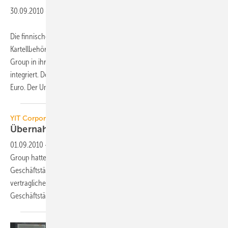
30.09.2010
-
Die finnische YIT Group, Helsinki, hat nach erfolgter Zustimmung der ­
Kartellbehörden mit Wirkung zum 1. September 2010 die caverion
Group in ihren Unternehmensbereich Building and Industrial Services
integriert. Der Preis der Aktien von caverion betrug insgesamt 73 Mio.
Euro. Der Umsatz
des...
YIT Corporation
Übernahme von Caverion
abgeschlossen
01.09.2010
-
Die YIT Corporation und die Eigentümer der caverion
Group hatten am 23. Juni 2010 vereinbart, dass YIT die gesamte
Geschäftstätigkeit der caverion GmbH übernehmen wird. Alle
vertraglichen Voraussetzungen waren am 31. August 2010 erfüllt, die
Geschäftstätigkeiten gingen am selben Tag auf YIT
über.