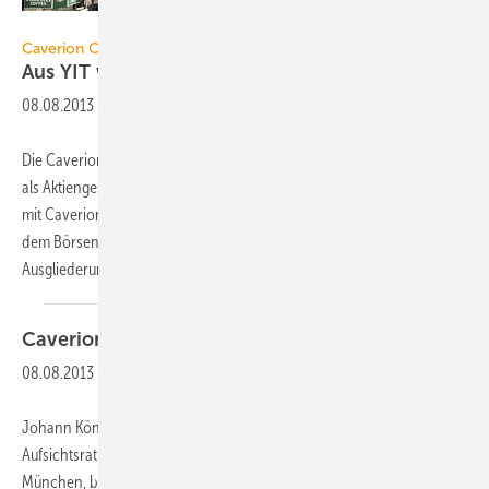
Caverion
Caverion Corporation
Aus YIT wurde
Caverion
08.08.2013
-
Die Caverion Corporation hat am 1. Juli 2013 ihre Geschäftstätigkeit
als Aktiengesellschaft aufgenommen, gleichzeitig wurde der Handel
mit Caverion-Anteilen an der Börse (NASDAQ OMX) in Helsinki unter
dem Börsenkennzeichen CAV1V. Das Unternehmen ist eine
Ausgliederung der YIT Corporation.
Die...
Caverion — Geschäftsführung
umstrukturiert
08.08.2013
-
Johann König und Frank Zulauf sind im Juli 2013 durch den
Aufsichtsrat zu Geschäftsführern der Caverion Deutschland GmbH,
München, berufen worden. Zulauf (Jg. 1967) führt als Geschäftsführer