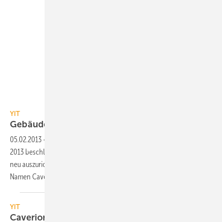
YIT
YIT
Gebäudetechnik agiert bald als
Caverion
05.02.2013
-
Der Aufsichtsrat der YIT Corporation hat am 4. Februar
2013 beschlossen, die Geschäftstätigkeit des Konzerns strategisch
neu auszurichten. Der Bereich Gebäudetechnik soll künftig unter dem
Namen Caverion als eigenständiges Unternehmen
agieren.
YIT
Caverion-Übernahme
abgeschlossen