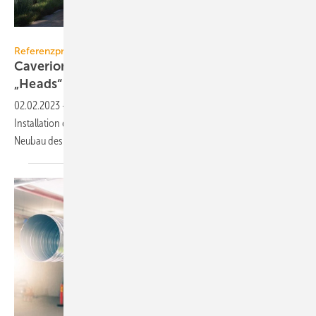
HEADS Beyond RockCapitalGroup
Referenzprojekt
Caverion verantwortet TGA im Immune Office
„Heads“
02.02.2023
-
Caverion Deutschland hat sich den Auftrag für die
Installation der Gebäudetechnik für die Revitalisierung und den
Neubau des Bürocampus Heads
gesichert.