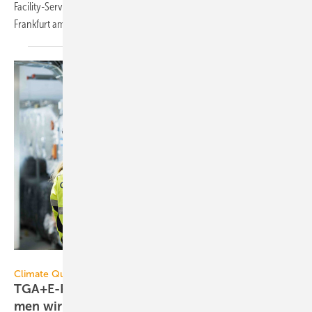
Facility-Services-Unternehmen die Caverion-Niederlassung in
Frankfurt am Main
übernommen.
Caverion GmbH
Climate Quitting
TGA+E-Fachkräfte binden? Wel­che Maß­nah­
men
wir­ken