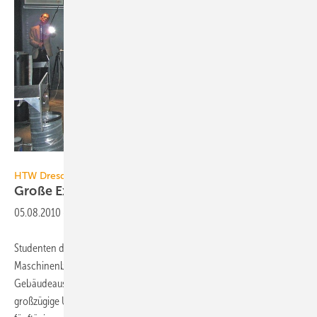
Trogisch
HTW Dresden
Große Exkursion unterstützt
TGA-Ausbildung
05.08.2010
-
Studenten der HTW Dresden, Fakultät
Maschinenbau/Verfahrenstechnik, Lehrgebiet Technische
Gebäudeausrüstung (TGA) konnten jetzt zum 14. Mal durch die
großzügige Unterstützung namhafter TGA-Unternehmen an einer