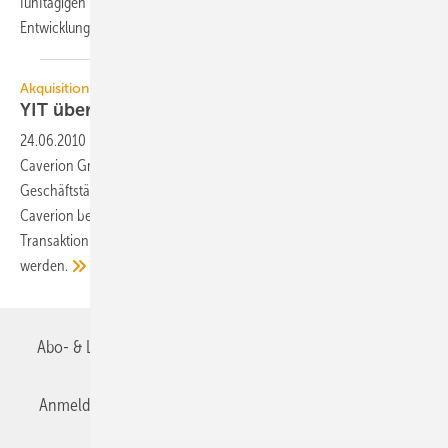
fünftägigen Fachexkursion teilnehmen. Dabei wurden neue
Entwicklungen
und...
Akquisition
YIT übernimmt
Caverion
24.06.2010
-
Die YIT Corporation ist mit den Eigentümern der
Caverion GmbH übereingekommen, dass YIT die gesamte
Geschäftstätigkeit von Caverion übernimmt. Der Wert der Aktien von
Caverion beläuft sich auf 73 Mio. Euro. Dem Abschluss der
Transaktion muss noch von den Wettbewerbsbehörden zugestimmt
werden.
Abo- & Leserservice
AGB
Alle Inhalte chronologisch
Anmelden
Anmeldung & Registrierung
Datenschutz