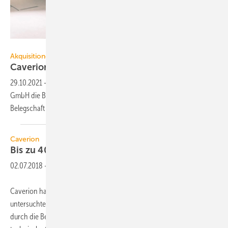
Caverion
Akquisitionen
Caverion kauft Bott Kälte- und
Klimatechnik
29.10.2021
-
Zum 1. November 2021 erwirbt die Caverion Deutschland
GmbH die Bott Kälte- und Klimatechnik in Wiesbaden. Die gesamte
Belegschaft wird
übernommen.
Caverion
Bis zu 40,8 Mio. Euro
Geldbuße
02.07.2018
-
Caverion hat sich mit dem Bundeskartellamt in einer seit 2014
untersuchten Kartellangelegenheit geeinigt. Die Untersuchungen
durch die Behörde richteten sich gegen mehrere Unternehmen, die