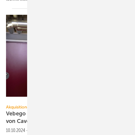
Vebego
Akquisitionen
Vebego übernimmt Frankfurter Nieder­lassung
von
Caverion
10.10.2024
-
Vebego hat zum 1. Oktober 2024 das Wuppertaler