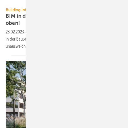
Caverion Deutschland GmbH
Building Information Modeling
BIM in der Baubranche: Da ist noch Luft nach
oben!
23.02.2023
-
Der Wandel zu einer umfassenden digitalen Vernetzung
in der Baubranche vollzieht sich zum Teil noch zögerlich – er ist aber
unausweichlich.