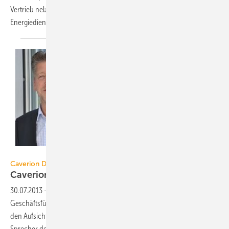
Vertrieb neben der Vertriebsleitung die Bereiche Planung,
Energiedienstleistung und Forschung
&...
Caverion
Caverion Deutschland
Caverion baut Geschäftsführung
um
30.07.2013
-
Caverion Deutschland strukturiert seine
Geschäftsführung um. Johann König und Frank Zulauf wurden durch
den Aufsichtsrat zu Geschäftsführern berufen. Ralf Lutz, bisher
Sprecher der Geschäftsführung, wird das Unternehmen
verlassen.