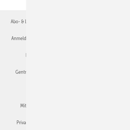
Abo- & Leserservice
AGB
Alle Inhalte chronologisch
Anmelden
Anmeldung & Registrierung
Datenschutz
Editor's choice
E-Paper
Fachbeiträge
Gentner Verlag
Impressum
Karriere bei Gentner
Team
Mediaservice
Mitgliedschaften und Engagement
Newsletter
Privacy Manager
RSS-Feed
TGA+E abonnieren