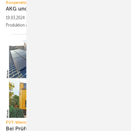
Kooperation
AKG und Consolar produzieren
zusammen
19.03.2024
-
Die AKG Gruppe und Consolar bauen die gemeinsame
Produktion der PVT-Wärmepumpenkollektoren Solink
auf.
PVT-Wärmepumpensystem Solink
B ei Prüfungen, Tests und im Feld
bewährt