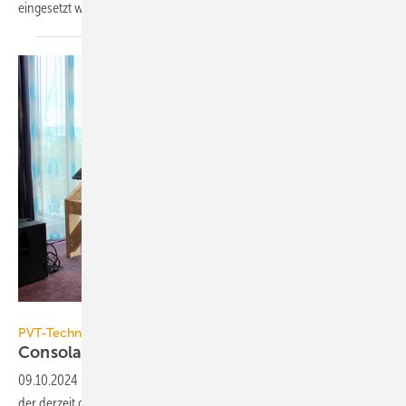
ein­ge­setzt
wer­den.
Consolar
PVT-Technologie
Consolar feiert 30-jähriges
Jubiläum
09.10.2024
-
Consolar lud zum 30-jährigen Jubiläum zur Besichtigung
der derzeit größten PVT-Anlage Deutschlands am Osthafen in Berlin