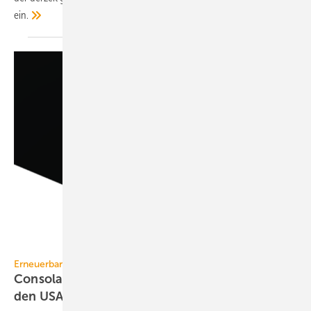
ein.
Consolar
Erneuerbare Energien
Consolar: PVT-Kollektor Solink jetzt auch in
den USA
patentiert