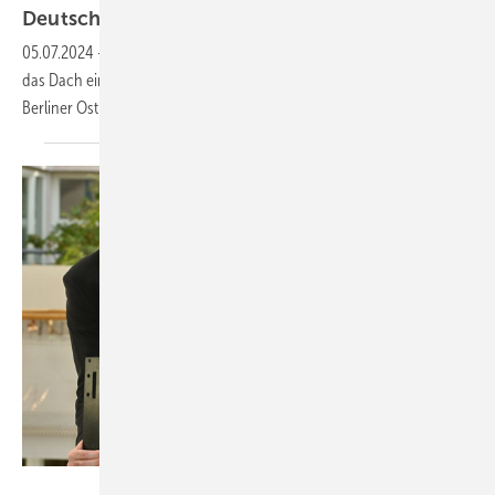
Deutsch­lands
2
05.07.2024
-
Consolar liefert etwa 1300 m
Solink-Kollektorfläche für
das Dach eines 7-geschossigen Bürogebäudes auf dem Areal des
Berliner
Osthafens.
Consolar