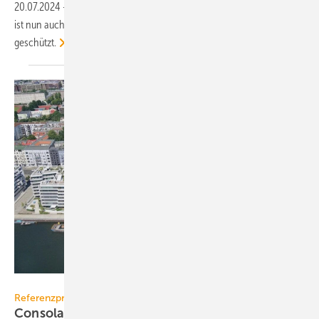
20.07.2024
-
Der PVT-Wärme­pumpen-Kol­lek­tor Solink von Consolar
ist nun auch in den Ver­einigten Staaten von Amerika pa­tent­rechtlich
geschützt.
Pecan Development / Hi.Res.Cam
Referenzprojekt
Consolar liefert größte PVT-An­lage