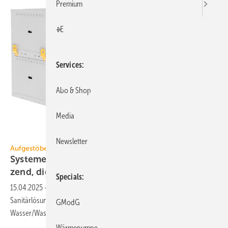
Premium
+E
Services
Abo & Shop
Media
Mitsubishi Electric
Newsletter
Aufgestöbert
Systeme für die TGA+E: ge­räusch­los, schüt­
zend, di­gi­tal,
wasser­ge­kühlt
Specials
15.04.2025
-
PVT-W-Kollektor, Brandschutzröhre für Elektroleitungen,
Sanitärlösungen für die Sanierung, Gegen­sprech­anlage und
GModG
Wasser/Wasser-Wärmepumpe.
Wärmepumpe