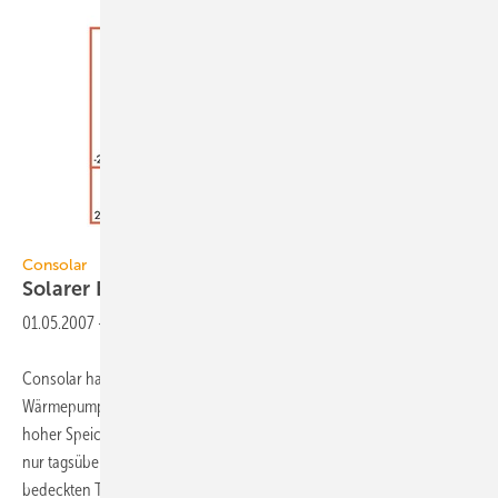
Consolar
Consolar
Solarer
Eisspeicher
01.05.2007
-
Consolar hat ein neues Solarsystem „Solaera“ in Verbindung mit einer
Wärmepumpe und einem Wärmespeichersystem mit besonders
hoher Speicherkapazität entwickelt. Dabei erntet der Kollektor nicht
nur tagsüber Sonnenwärme, sondern ist auch nachts und an ­
bedeckten Tagen in der Lage, der
Umgebung...