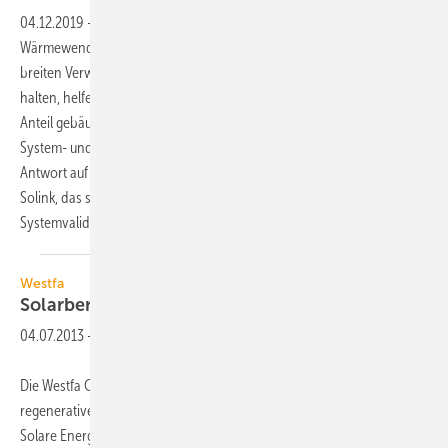
04.12.2019
-
Elektrisch angetriebenen Wärmepumpen kommt bei der
Wärmewende eine Schlüsselrolle zu. Um die Auswirkungen einer
breiten Verwendung auf die öffentliche Stromversorgung klein zu
halten, helfen energieeffiziente Systeme und ein möglichst hoher
Anteil gebäudenah erzeugter Antriebsenergie. Gleichzeitig müssen die
System- und Gesamtkosten für die Investoren attraktiv sein. Eine
Antwort auf diese Anforderungen ist das PVT-Wärmepumpensystem
Solink, das sich nach erfolgreicher Entwicklung und
Systemvalidierung bereits in der Praxis
bewährt.
Westfa
Solarbereich an Consolar
­übergeben
04.07.2013
-
Die Westfa GmbH, Hagen, hat zum 1. Juli 2013 ihren Geschäftsbereich
regenerative Heiztechnik (Solar- und Holzheiztechnik) an die Consolar
Solare Energiesysteme GmbH, Lörrach, übergeben. „Mit der Abgabe