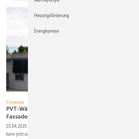
Heizungsförderung
Energiepreise
Consolar
Consolar
PVT-Wärmepumpenkollektor zur
Fassadenmontage
03.04.2025
-
Der PVT-Wärme­pumpen­kollek­tor Solink von Consolar
kann jetzt auch für die Fassaden­mon­tage und zur Ge­bäude­küh­lung