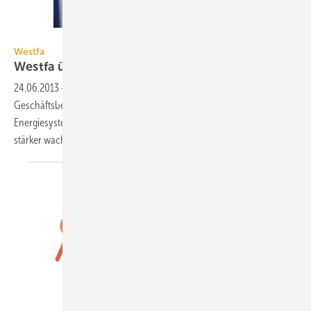
Westfa
Westfa
Westfa übergibt Solarbereich an
Consolar
24.06.2013
-
Die Westfa GmbH übergibt zum 1. Juli 2013 seinen
Geschäftsbereich regenerative Heiztechnik an die Consolar Solare
Energiesysteme GmbH. Westfa will sich auf das profitablere und
stärker wachsende Gasgeschäft
konzentrieren.