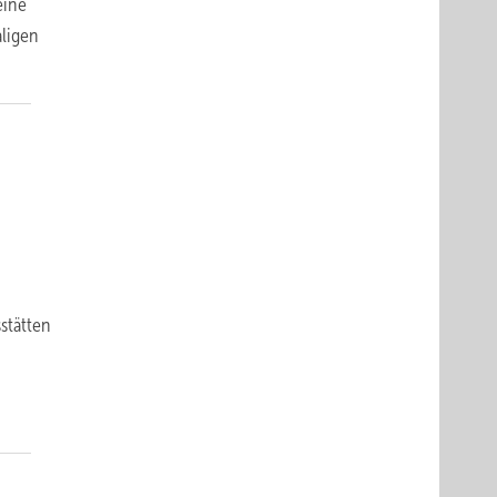
eine
aligen
stätten