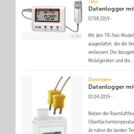
T&D
Datenlogger mi
07.08.2019
-
Mit den TR-7wb-Modell
T&D
ausgestattet, die die
verbessert. Die dazuge
Mobilgeräten und
die...
Dostmann
Datenlogger mi
01.04.2019
-
Neben der Raumluftfeu
Oberflächentemperatur
Je näher die beiden T