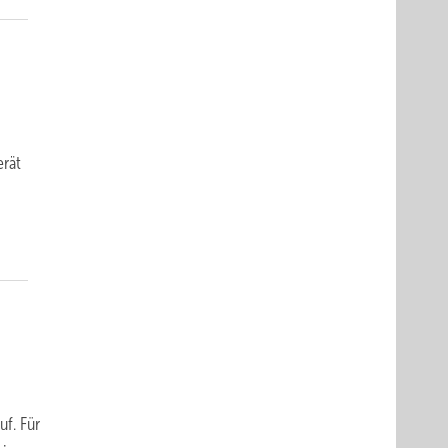
rät
m
f. Für