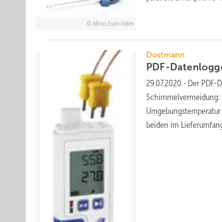
Afriso-Euro-Index
Dostmann
PDF-Datenlogg
29.07.2020
-
Der PDF-D
Schimmelvermeidung: D
Umgebungstemperatur un
beiden im Lieferumfan