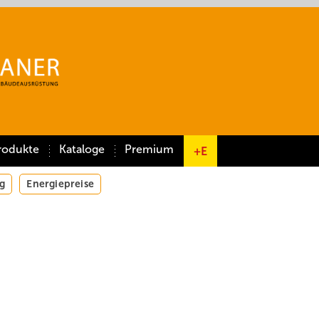
rodukte
Kataloge
Premium
+E
g
Energiepreise