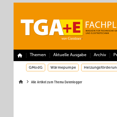
Springe
Springe
Springe
auf
auf
auf
Hauptinhalt
Hauptmenü
SiteSearch
Themen
Aktuelle Ausgabe
Archiv
P
GModG
Wärmepumpe
Heizungsförderun
Alle Artikel zum Thema Datenlogger