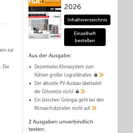
2026
Inhaltsverzeichnis
Einzelheft
bestellen
tem zur
Aus der Ausgabe:
. Die
Dezentrales Klimasystem zum
Kühlen großer
Logistik­hallen
Der aktuelle PV-Ausbau über­lastet
die Orts­netze
nicht
Ein bisschen Grüngas geht bei den
Klima­schutz­zielen nicht
auf
2 Ausgaben unverbindlich
testen: