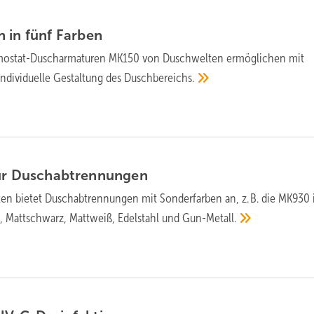
 in fünf
Farben
ostat-Dusch­armaturen MK150 von Duschwelten er­mög­li­chen mit
di­vi­du­elle Ge­stal­tung des
Dusch­be­reichs.
ür
Duschabtrennungen
en bietet Duschabtrennungen mit Sonderfarben an, z. B. die MK930 
t, Mattschwarz, Mattweiß, Edelstahl und
Gun-Metall.