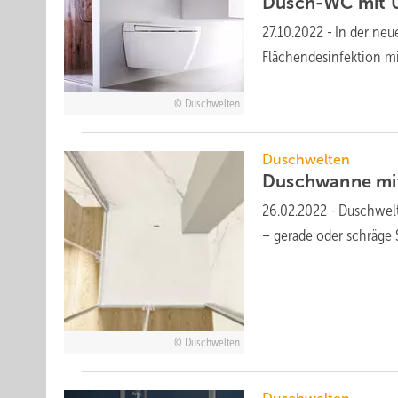
Dusch-WC mit
27.10.2022
-
In der neu
Flächendesinfektion m
Duschwelten
Duschwelten
Duschwanne m
26.02.2022
-
Duschwelt
– gerade oder schräge 
Duschwelten