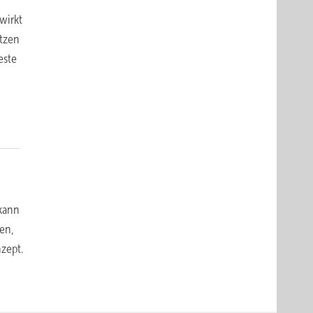
wirkt
itzen
este
 kann
fen,
zept.