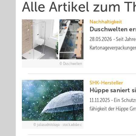
Alle Artikel zum
Nachhaltigkeit
Duschwelten er­s
28.05.2026
-
Seit Jahr
Kartonageverpackungen
Duschwelten
SHK-Hersteller
Hüppe saniert s
11.11.2025
-
Ein Schutz­
fähigkeit der Hüppe 
juliasudnitskaya - stock.adobe.c