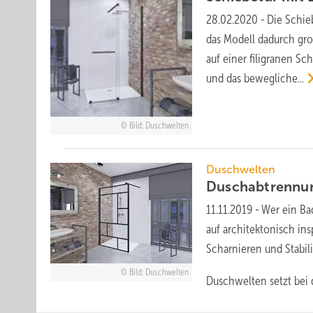
28.02.2020
-
Die Schie
das Modell dadurch groß
auf einer filigranen Sch
und das
bewegliche...
Bild: Duschwelten
Duschwelten
Duschabtrennu
11.11.2019
-
Wer ein Ba
auf architektonisch ins
Scharnieren und Stabil
Bild: Duschwelten
Duschwelten setzt bei