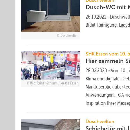
Duschwelten
Dusch-WC mit
26.10.2021
-
Duschwelt
Bidet-Reinigung, Lady
Duschwelten
SHK Essen vom 10. bi
Hier sammeln S
28.02.2020
-
Vom 10. b
Klima und digitales Ge
Bild: Rainer Schimm / Messe Essen
Marktüberblick über t
Anwendungen. TGA Fachp
Inspiration Ihrer
Messe
Duschwelten
Schiebetür mit 