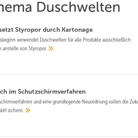
 Thema Duschwelten
etzt Sty­ro­por durch
Kar­to­na­ge
esbeginn verwendet Duschwelten für alle Produkte ausschließlich
 anstelle von
Styropor.
ich im
Schutz­schirm­ver­fahren
schirm­ver­fahren und eine grund­legende Neu­ord­nung sollen die Zuk
GmbH
sichern.