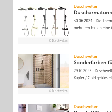
Duschwelten
Duscharmaturen
30.06.2024
-
Die Therm
mehreren Far­ben eine in­
Duschwelten
Duschwelten
Sonderfarben f
29.10.2023
-
Duschwelt
Kupfer / Gold gebürste
Duschwelten
Duschwelten