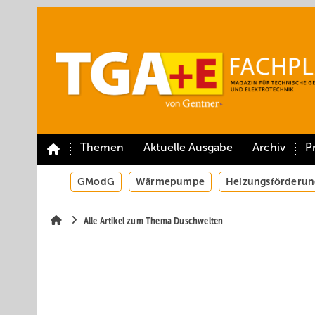
Springe
Springe
Springe
auf
auf
auf
Hauptinhalt
Hauptmenü
SiteSearch
Themen
Aktuelle Ausgabe
Archiv
P
GModG
Wärmepumpe
Heizungsförderun
Alle Artikel zum Thema Duschwelten