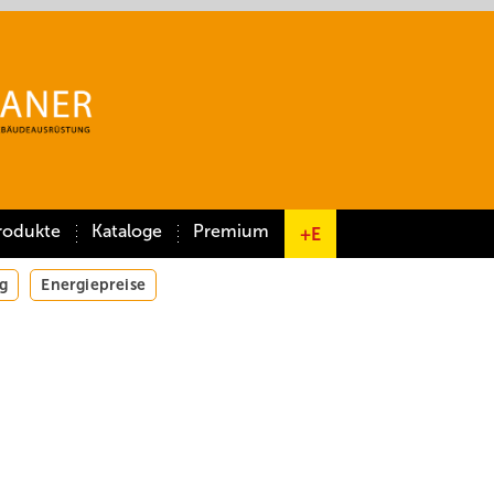
rodukte
Kataloge
Premium
+E
g
Energiepreise