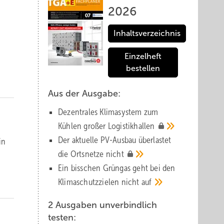
2026
Inhaltsverzeichnis
Einzelheft
bestellen
Aus der Ausgabe:
Dezentrales Klimasystem zum
Kühlen großer
Logistik­hallen
Der aktuelle PV-Ausbau über­lastet
in
die Orts­netze
nicht
Ein bisschen Grüngas geht bei den
Klima­schutz­zielen nicht
auf
2 Ausgaben unverbindlich
testen: