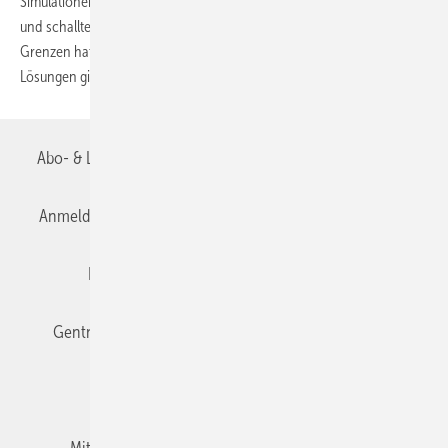
Simulationen helfen, Gebäude thermisch, energetisch, lüftungs-, licht-
und schalltechnisch zu optimieren. Doch welche Möglichkeiten und
Grenzen hat aktuelle Gebäudesimulations-Software und welche
Lösungen gibt
es?
Abo- & Leserservice
AGB
Alle Inhalte chronologisch
Anmelden
Anmeldung & Registrierung
Datenschutz
Editor's choice
E-Paper
Fachbeiträge
Gentner Verlag
Impressum
Karriere bei Gentner
Team
Mediaservice