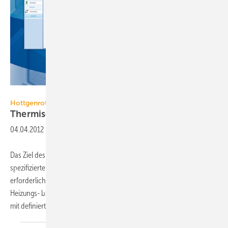
Hottgenroth / ETU
Hottgenroth / ETU
Thermische
Gebäudesimulation
04.04.2012
-
Das Ziel des Programms „Gebäudesimulation“ ist es, ein Gebäude mit
spezifizierter Nutzung thermodynamisch zu simulieren und die
erforderlichen Heiz- und Kühllasten zu bestimmen, um damit eine
Heizungs- bzw. Kühlanlage optimal auszulegen. Variantenrechnungen
mit definierter Überschreitung
der...