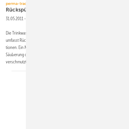
perma-trade
Rückspülfilter auch mit
Druckminderer
31.05.2011
-
Die Trinkwasserfeinfilter-Baureihe medimaster von perma-trade
umfasst Rückspülfilter und Rückspülfilter-Druckminderer-Kombina­
tionen. Ein Memory-Ring zeigt an, wann die nächste Rückspülung zur
Säuberung des Edelstahl-Feinfiltersiebs nötig ist. Wie stark der Filter
verschmutzt ist, lässt
sich...