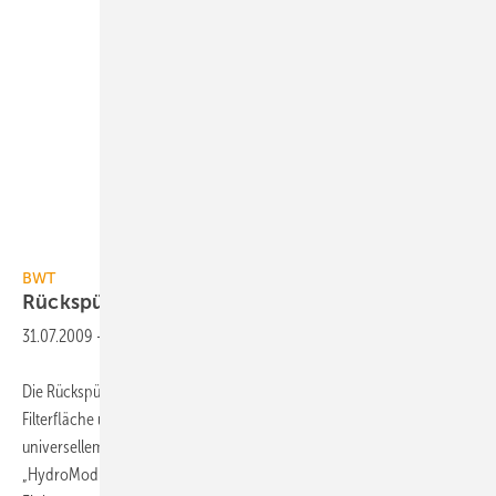
BWT
BWT
Rückspülfilter in 10 Sekunden
montiert
31.07.2009
-
Die Rückspülfilter BWT-F1 verfügen über eine besonders große
Filterfläche und werden in den Anschlussgrößen 3/4“ bis 1¼“ mit
universellem 100-mm-Einbaumaß angeboten. Sie sind mit dem
„HydroModul-Schnellverschluss“ für waagerechten wie senkrechten