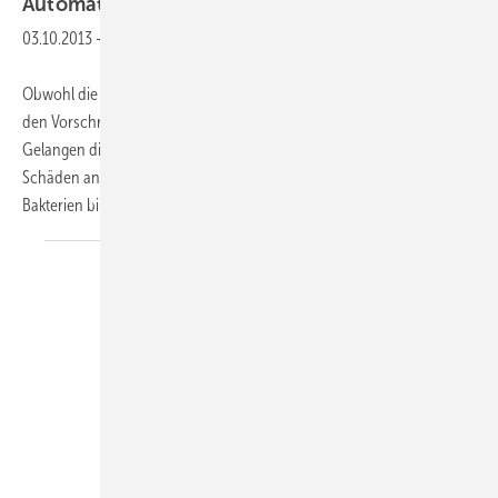
Automatische
Rückspülfilter
03.10.2013
-
Obwohl die Qualität des von Wasserwerken gelieferten Trinkwassers
den Vorschriften entspricht, können es Partikel mit sich führen.
Gelangen diese in die Trinkwasser-Installation, können sie langfristig
Schäden an den Installationen hervorrufen und einen Nährboden für
Bakterien bilden.
Schutz...