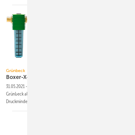
Grünbeck
Grünbeck
Boxer-X-Trinkwasserfilter jetzt bis
2"
31.05.2021
-
Seit Juni 2021 gibt es die Filterbaureihe Boxer X von
Grünbeck als Feinfilter und Rückspülfilter mit und ohne
Druckminderer in den Größen ¾" bis
2".