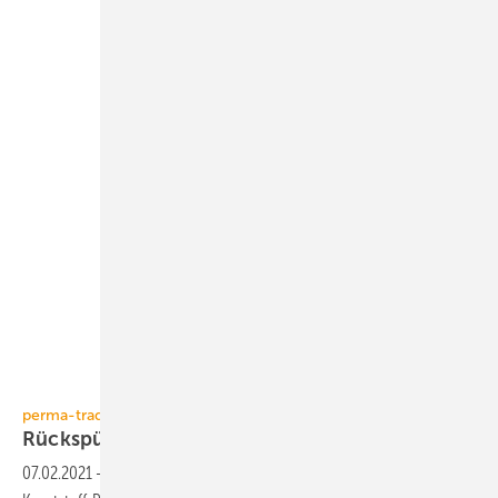
perma-trade
perma-trade
Rückspülbolzen aus
V4A-Edelstahl
07.02.2021
-
Beim Rückspülfilter permaster black hat perma-trade den