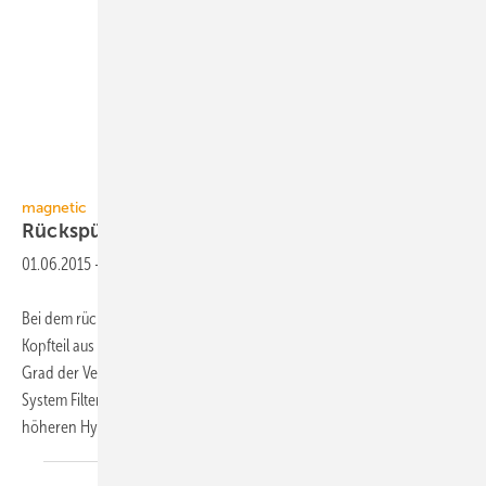
Bild: magnetic
magnetic
Rückspülfilter bis DN
100
01.06.2015
-
Bei dem rückspülbaren Trinkwasserfilter von magnetic besteht das
Kopfteil aus Messing, eine transparent gehaltene Tasse macht den
Grad der Verschmutzung sichtbar. Mittels Strahldüse reinigt das
System Filter und Tasse. Das Filtergewebe aus Edelstahl ist für einen
höheren
Hygienestandard...