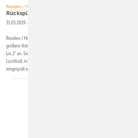
Resideo / Honeywell Home
Rückspülfilter PrimusPlus bis
2“
31.05.2019
-
Resideo / Honeywell Home hat die Filterbaureihe PrimusPlus für
größere Volumenströme erweitert und bietet nun alle Größen von ½“
bis 2“ an. Sie schützen die Trinkwasser-Installation vor Korrosion und
Lochfraß, indem sie verhindern, dass zum Beispiel Sandkörner
eingespült werden. Eine
voll...