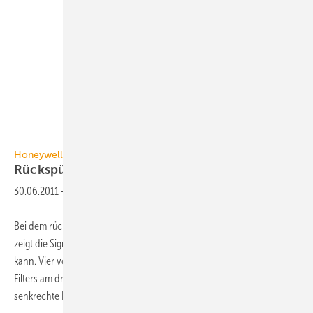
Honeywell
Honeywell
Rückspülfilter
PrimusPlus
30.06.2011
-
Bei dem rückspülbaren Trinkwasserfilter PrimusPlus von Honeywell
zeigt die Signalfarbe Rot an, wo etwas eingestellt oder bewirkt werden
kann. Vier vorinstallierte Schrauben vereinfachen die Montage des
Filters am drehbaren Anschlussstück zum Einbau in waagrechte und
senkrechte
Rohrleitungen...