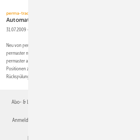
perma-trade
perma-trade
Automatischer
Rückspülfilter
31.07.2009
-
Neu von perma-trade ist die automatische Version des Rückspülfilters
permaster mit ­patentierter Bürstenreinigung. Die Bedienung von
permaster automatic erfolgt über einen Drehschalter mit zehn
Positionen zur Einstellung der Zeit, nach der die automatische
Rückspülung per Motorantrieb
erfolgen...
Abo- & Leserservice
AGB
Alle Inhalte chronologisch
Anmelden
Anmeldung & Registrierung
Datenschutz
Editor's choice
E-Paper
Fachbeiträge