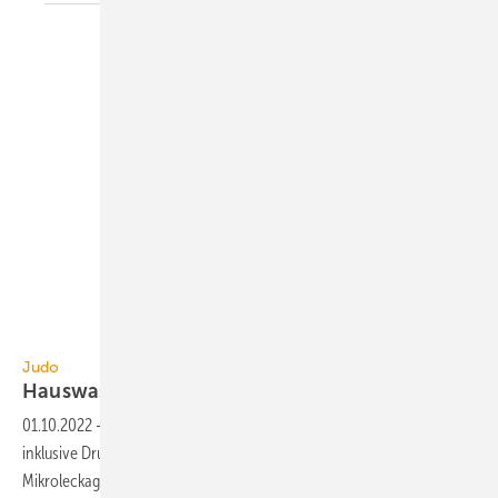
Judo Wasseraufbereitung
Judo
Hauswasserstation mit
Leckageschutzsystem
01.10.2022
-
Prom-i-Safe von Judo ist eine Hauswasserstation
inklusive Druckminderer und integriertem
Mikroleckageschutzsystem.