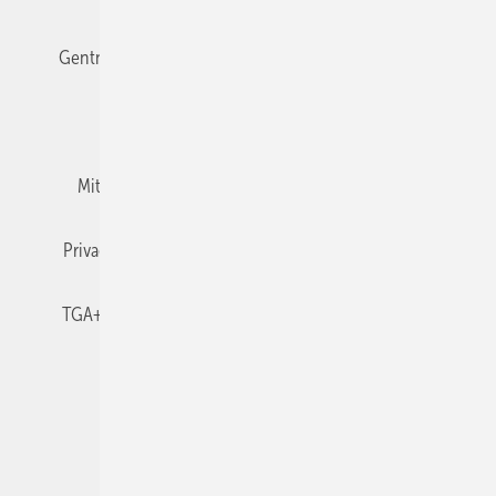
Gentner Verlag
Impressum
Karriere bei Gentner
Team
Mediaservice
Mitgliedschaften und Engagement
Newsletter
Privacy Manager
RSS-Feed
TGA+E abonnieren
TGA+E-WissensCheck
Veranstaltungen / Webinare
© 2026 TGA+E Fachplaner