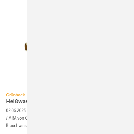
Grünbeck
Grünbeck
Heißwasserbeständige
Rückspülfilter
02.06.2023
-
Die manuellen bzw. vollautomatischen Rückspülfilter MR
/ MRA von Grünbeck eignen sich als Schutzfilter für Trink- und
Brauchwasser bis
90 °C.