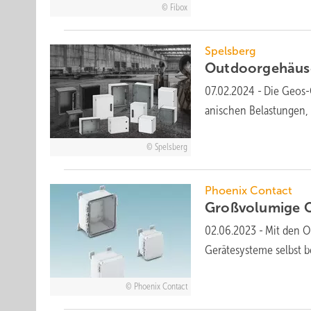
Fibox
Spelsberg
Outdoorgehäus
07.02.2024
-
Die Geos-
ani­schen Be­las­tungen
Spelsberg
Phoenix Contact
Großvolumige
02.06.2023
-
Mit den O
Gerätesysteme selbst
Phoenix Contact