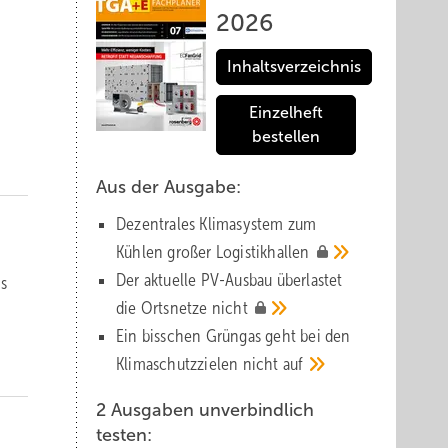
2026
Inhaltsverzeichnis
Einzelheft
bestellen
Aus der Ausgabe:
Dezentrales Klimasystem zum
Kühlen großer
Logistik­hallen
Der aktuelle PV-Ausbau über­lastet
is
die Orts­netze
nicht
Ein bisschen Grüngas geht bei den
Klima­schutz­zielen nicht
auf
2 Ausgaben unverbindlich
testen: