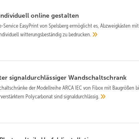
ndividuell online
gestalten
e-Service EasyPrint von Spelsberg ermöglicht es, Abzweigkästen mit
dividuell witterungsbeständig zu
bedrucken.
er signal­durch­lässiger
Wand­schalt­schrank
halt­schrän­ke der Modell­reihe ARCA IEC von Fibox mit Bau­grö­ßen b
er­stärk­tem Poly­car­bo­nat sind
signal­durch­lässig.