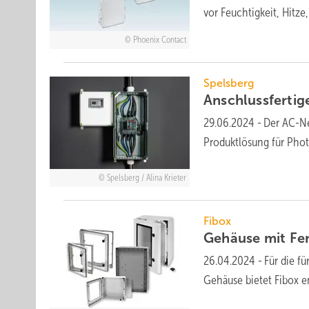
vor Feuch­tig­keit, Hitz
Phoenix Contact
Spelsberg
Anschlussfertig
29.06.2024
-
Der AC-Ne
Produkt­lösung für Photo
Spelsberg / Alina Krieter
Fibox
Gehäuse mit
Fe
26.04.2024
-
Für die fü
Gehäuse bietet Fibox ent