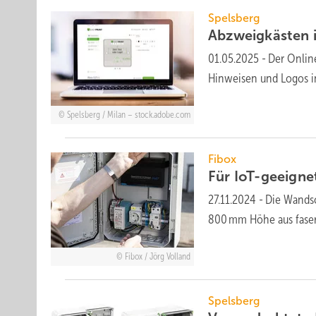
Spelsberg
Abzweigkästen i
01.05.2025
-
Der Onlin
Hinweisen und Logos in
Spelsberg / Milan – stock.adobe.com
Fibox
Für IoT-geeignet
27.11.2024
-
Die Wand­sc
800 mm Höhe aus faser­v
Fibox / Jörg Volland
Spelsberg