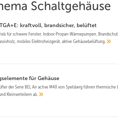
 Thema Schaltgehäuse
TGA+E: kraft­voll, brand­si­cher,
be­lüf­tet
rieb für schwere Fenster, Indoor-Propan-Wärmepumpen, Brandschut
ssivholz, mobiles Elektroheizgerät, aktive
Gehäusebelüftung.
ngselemente für
Gehäuse
lüfter der Serie BEL Air active M40 von Spelsberg füh­ren ther­mische 
und Klein­ver­teilern
ab.