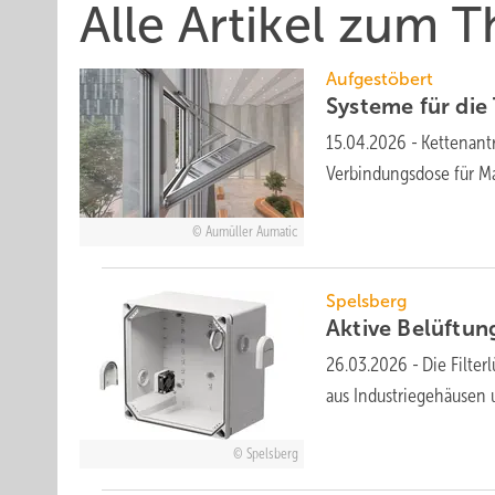
Alle Artikel zum
Aufgestöbert
Systeme für die 
15.04.2026
-
Kettenant
Verbindungsdose für Ma
Aumüller Aumatic
Spelsberg
Aktive Belüftu
26.03.2026
-
Die Filter
aus Industrie­ge­häusen 
Spelsberg