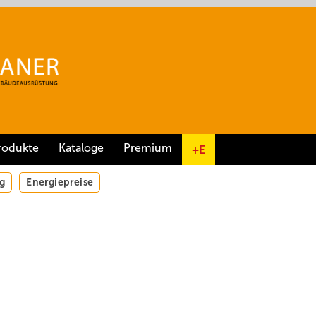
rodukte
Kataloge
Premium
+E
g
Energiepreise