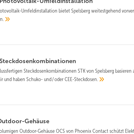
Photovoltaik-Umfeldinstallation
otovoltaik-Umfeld­installation bietet Spelsberg weitest­gehend vor­ver
n.
Steckdosenkombinationen
uss­fer­ti­gen Steck­dosen­kom­bi­na­ti­o­nen STK von Spelsberg ba­sieren 
 Air und ha­ben Schuko- und / oder
CEE-Steck­dosen.
Outdoor-Gehäuse
olumigen Outdoor-Gehäuse OCS von Phoenix Contact schützt Elek­t