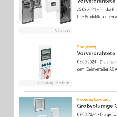
Vorverdrahtete
25.09.2024
-
Für die Ph
tete Produkt­lö­sun­gen
a
Spelsberg
Spelsberg
Vorverdrahtete
03.09.2024
-
Die anschl
dem Klein­ver­tei­ler AK
Spelsberg / Alina Krieter
Phoenix Contact
Großvolumige
09.08.2024
-
Die großv