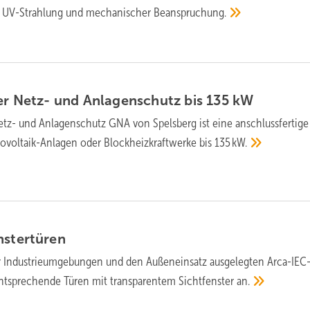
e, UV-Strah­lung und me­cha­ni­scher
Be­an­spruchung.
er Netz- und Anlagenschutz bis 135
kW
tz- und Anlagenschutz GNA von Spelsberg ist eine an­schluss­fertige
­vol­taik-Anlagen oder Block­heiz­kraft­werke bis
135 kW.
nstertüren
r Industrie­um­ge­bungen und den Außen­ein­satz aus­ge­leg­ten Arca-IEC
­sprechen­de Türen mit trans­pa­ren­tem Sicht­fens­ter
an.