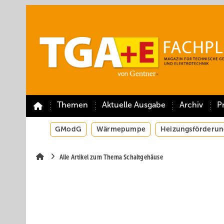
Springe
Springe
Springe
auf
auf
auf
Hauptinhalt
Hauptmenü
SiteSearch
Themen
Aktuelle Ausgabe
Archiv
P
GModG
Wärmepumpe
Heizungsförderun
Alle Artikel zum Thema Schaltgehäuse