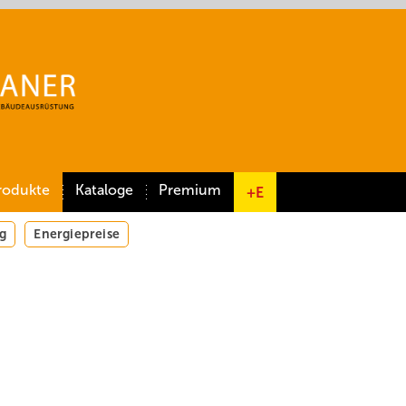
rodukte
Kataloge
Premium
+E
g
Energiepreise