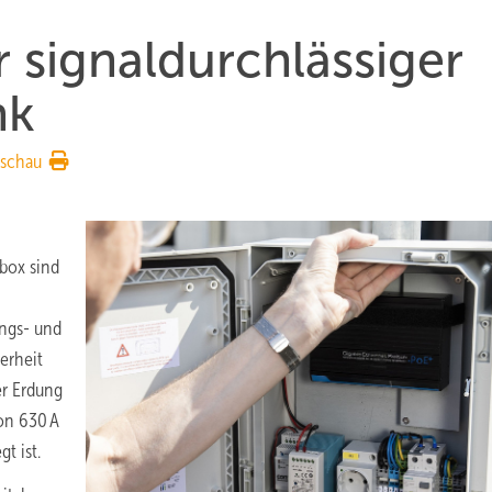
 signal­durch­lässiger
nk
rschau
box sind
ungs- und
herheit
er Erdung
on 630 A
t ist.