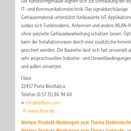
Die Kunststoffgehäuse eignen sich zur Einhausung der dig
IT- und Kommunikationstechnik. Das signaldurchlässige
Gehäusematerial unterstützt funkbasierte IoT-Applikation
sodass sich Funkmodems, Antennen und andere WLAN-
ohne spezielle Gehäusebearbeitung schützen lassen. Opt
kann der Installationsraum durch eine zusätzliche Innent
gesichert werden. Die Baureihe lässt sich fast universell 
sehr anspruchsvollen Industrie- und Umweltbedingunge
und außen einsetzen.
Fibox
32457 Porta Westfalica
Telefon (0 57 31) 86 94 60
infode@fibox.com
www.fibox.de
Weitere Produkt-Meldungen zum Thema Elektrotechn
Weitere Produkt-Meldungen zum Thema Gebäude- u