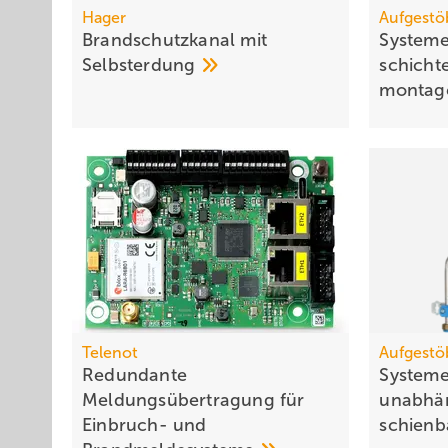
Hager
Aufgestö
Brandschutzkanal mit
Systeme
Selbsterdung
schich­t
mon­ta­g
Telenot
Aufgestö
Redundante
Systeme
Meldungsübertragung für
unab­hän
Einbruch- und
schien­b