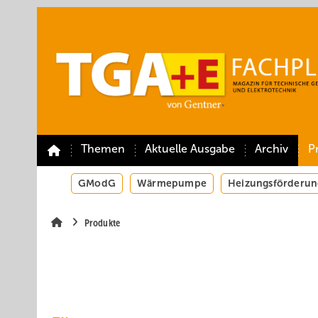
Springe
Springe
Springe
auf
auf
auf
Hauptinhalt
Hauptmenü
SiteSearch
Themen
Aktuelle Ausgabe
Archiv
P
GModG
Wärmepumpe
Heizungsförderun
Produkte