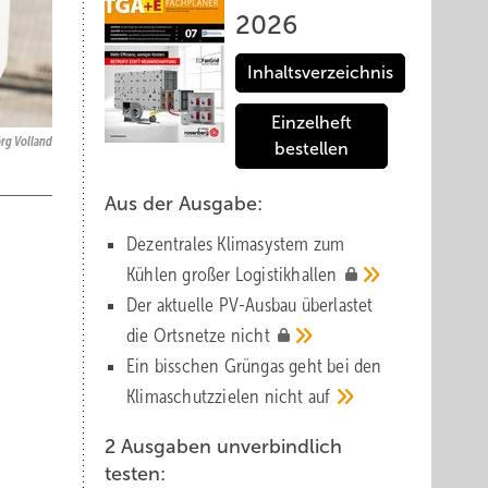
2026
Inhaltsverzeichnis
Einzelheft
örg Volland
bestellen
Aus der Ausgabe:
Dezentrales Klimasystem zum
Kühlen großer
Logistik­hallen
Der aktuelle PV-Ausbau über­lastet
die Orts­netze
nicht
Ein bisschen Grüngas geht bei den
Klima­schutz­zielen nicht
auf
2 Ausgaben unverbindlich
testen: