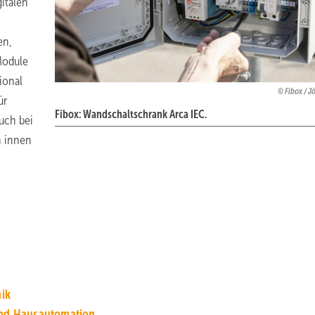
italen
en,
Module
ional
Fibox / J
ür
Fibox: Wandschaltschrank Arca IEC.
auch bei
n innen
ik
nd Hausautomation