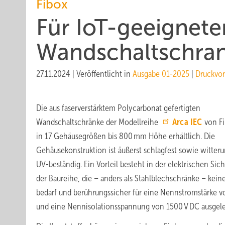
Fibox
Für IoT-geeigneter
Wand­schalt­schra
27.11.2024
|
Veröffentlicht in
Ausgabe 01-2025
|
Druckvo
Die aus faserverstärktem Polycarbonat gefertigten
Wandschaltschränke der Modellreihe
Arca IEC
von Fi
in 17 Gehäusegrößen bis 800 mm Höhe erhältlich. Die
Gehäusekonstruktion ist äußerst schlagfest sowie witter
UV-beständig. Ein Vorteil besteht in der elektrischen Sic
der Baureihe, die – anders als Stahlblechschränke – kein
bedarf und berührungssicher für eine Nennstromstärke v
und eine Nennisolationsspannung von 1500 V DC ausgeleg