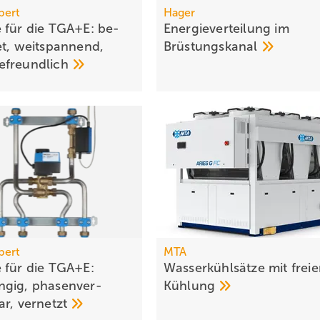
bert
Hager
 für die TGA+E: be­
Energieverteilung im
et, weit­span­nend,
Brüstungskanal
e­freundlich
bert
MTA
 für die TGA+E:
Wasserkühlsätze mit freie
gig, pha­sen­ver­
Kühlung
ar,
ver­netzt