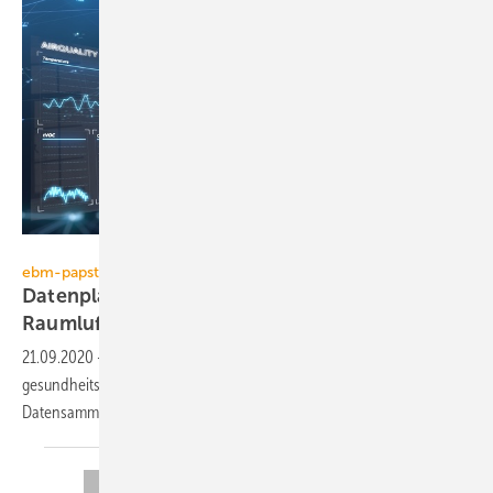
ebm-papst
ebm-papst
Datenplattform und Ventilatoren für gesunde
Raumluft
21.09.2020
-
Über eine Cloud-Plattform lassen sich
gesundheitsrelevante Werte in Innenräumen überwachen. Als
Datensammler fungieren u.a. Sensor-bestückte
Ventilatoren.