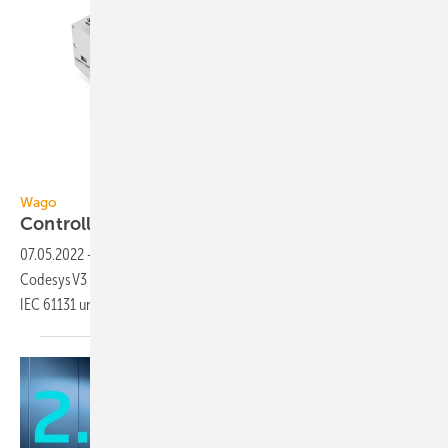
Wago
Wago
Controller für
IoT-Applikationen
07.05.2022
-
Der Compact Controller 100 von Wago kann mit
Codesys V3 frei programmiert werden und lässt sich auch für ein von
IEC 61131 unabhängiges Engineering
nutzen.