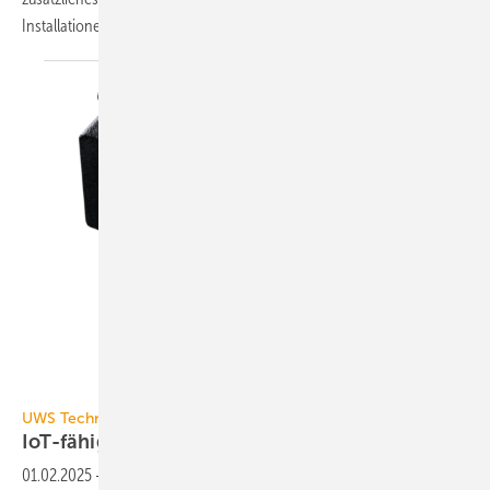
Installationen
gewinnen.
UWS Technologie / Tobias Vogt
UWS Technologie
IoT-fähige
Nachspeisestation
01.02.2025
-
Die Heaty Complete PROfessional ist nach Angaben von