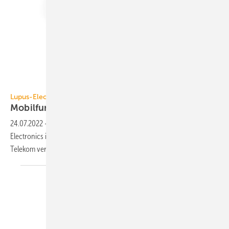
Lupus-Electronics
Lupus-Electronics
Mobilfunk-Rauchwarnmelder
24.07.2022
-
Der fernwartbare Mobilfunk-Rauchmelder von Lupus-
Electronics ist direkt mit dem Schmalbandnetz der Deutschen
Telekom vernetzt und funktioniert
autark.