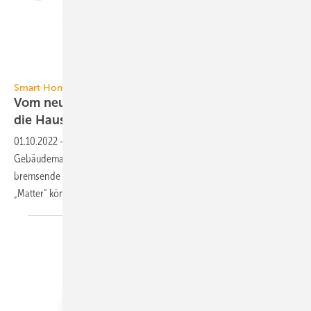
Insta GmbH
Smart Home und Smart Building
Vom neuen IoT-Standard Matter profitiert auch
die
Haustechnik
01.10.2022
-
Das Internet of Things (IoT) macht das
Gebäudemanagement komfortabel, birgt aber auch den Markt
bremsende Sicherheitsrisiken. Der neue Verbindungsstandard
„Matter“ könnte einen Smart-Home-Boom
auslösen.