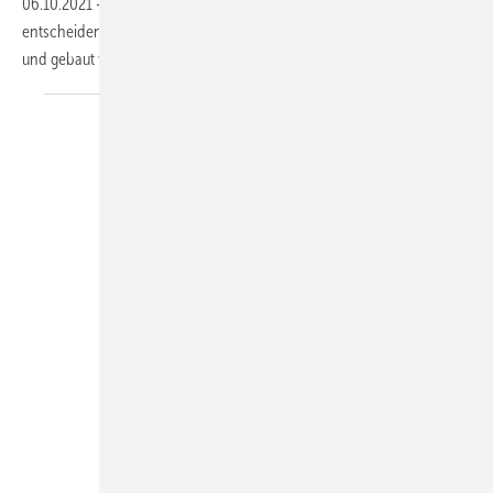
06.10.2021
-
Warum das 5G-Netz beim Digitalisieren des Bauwesens
entscheidend ist und wie mit Künstlicher Intelligenz optimiert geplant
und gebaut wird, lesen Sie im
Beitrag.