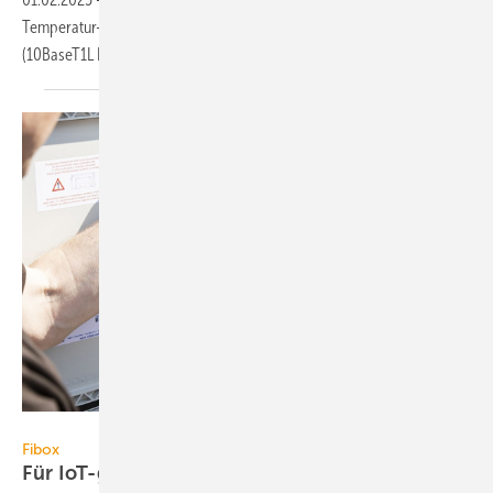
Temperatur- und Luftfeuchtemessdaten über Single Pair Ethernet
(10BaseT1L Full Duplex) zur
Verfügung.
Fibox / Jörg Volland
Fibox
Für IoT-geeigneter signal­durch­lässiger