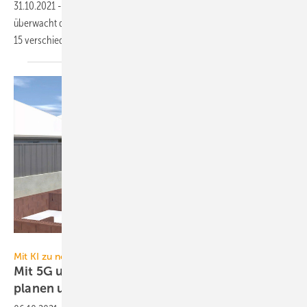
31.10.2021
-
Der IAQ-Sensor (Indoor Air Quality) von Daikin
überwacht die Raumluftqualität. Das IoT mit 12 Sensoren überwacht
15 verschiedene
Qualitätsparameter.
FBR
Mit KI zu neuen Lösungen
Mit 5G und Künstlicher Intelligenz optimal
planen und
bauen