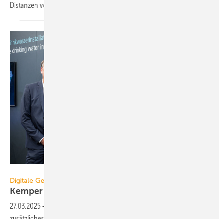
Dis­tan­zen von bis zu 1 km und
mehr.
Kemper
Digitale Gebäudetechnik
Kemper beteiligt sich an Embedded
Data
27.03.2025
-
Kemper will mit der Beteiligung an Embedded Data
zusätzliches Know-how für die Digitalisierung von Trinkwasser-