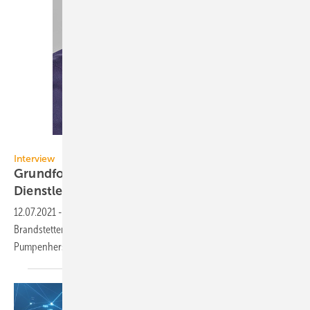
Bild: Grundfos / Morten Fauerby // Montgomery
Interview
Grundfos: Gespräch zu digitalen
Dienstleistungen im
Pumpenmarkt
12.07.2021
-
Die Redaktionen SBZ und TGA haben Dr. Markus
Brandstetter, CTO von Grundfos, zum zukünftigen Kurs des
Pumpenherstellers u.a. in der Digitalisierung
befragt.