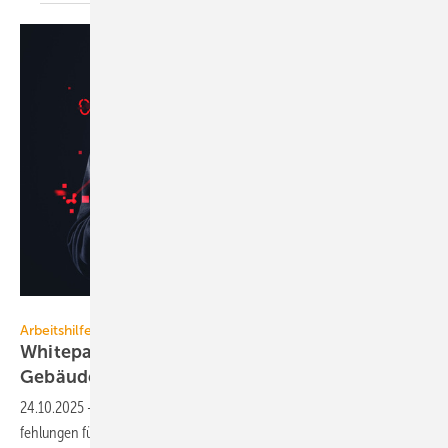
ImageFlow - stock.adobe.com
Arbeitshilfe
Whitepaper zu Cyber­sicher­heit im
Gebäude­ma­nage­ment
24.10.2025
-
Ein neues White­paper von gefma gibt Hand­lungs­emp­
feh­lun­gen für digi­tale Resi­lienz in Gebäuden und
Infra­struk­turen.