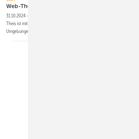
Web-Thermo-Hygrometer
31.10.2024
-
Das Web-Thermo-Hygrometer XT von Wiesemann &
Theis ist mit der Ge­häu­se­schutz­klas­se IP67 und IPX4-Fühler für raue
Um­ge­bun­gen
kon­zi­piert.
BIG-EU