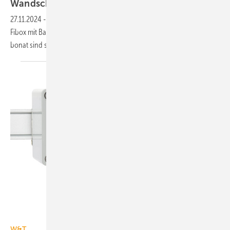
Wand­schalt­schrank
27.11.2024
-
Die Wand­schalt­schrän­ke der Modell­reihe ARCA IEC von
Fibox mit Bau­grö­ßen bis 800 mm Höhe aus faser­ver­stärk­tem Poly­car­
bo­nat sind
signal­durch­lässig.
W&T
W&T