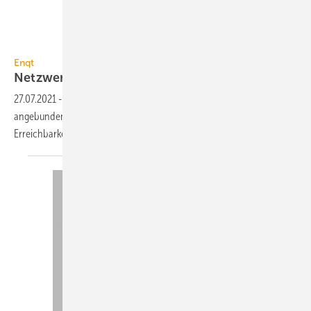
Enqt
Enqt
Netzwerktester für
Mobilfunk
27.07.2021
-
Geräte und Systeme werden zunehmend per Mobilfunk
angebunden. Der Netzwerktester LTE von Enqt sichert die
Erreichbarkeit und eine zuverlässige
Datenrate.