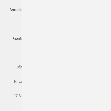
Anmelden
Anmeldung & Registrierung
Datenschutz
Editor's choice
E-Paper
Fachbeiträge
Gentner Verlag
Impressum
Karriere bei Gentner
Team
Mediaservice
Mitgliedschaften und Engagement
Newsletter
Privacy Manager
RSS-Feed
TGA+E abonnieren
TGA+E-WissensCheck
Veranstaltungen / Webinare
© 2026 TGA+E Fachplaner