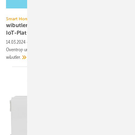
Alex - stock.adobe.com
Smart Home und Smart Building
wibutler: Kemper ist 5. Partner der
IoT-Plattform
14.03.2024
-
Die Firma Kemper teilt sich nun mit BEGA, Eltako,
Oventrop und Viessmann die Technologierechte an der IoT-Plattform
wibutler.