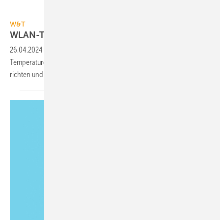
W&T
W&T
WLAN-Thermometer für
IoT
26.04.2024
-
Das WLAN-Thermometer 1x Pt100 von WT misst und teilt
Tem­pera­tur­daten über WLAN, sendet MQTT-Meldungen, Push-Nach­
richten und auf Wunsch Daten in die
Cloud.