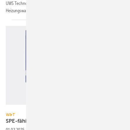
UWS Technologie die welt­weit erste smarte IoT-Nach­speise­ein­heit für
Heizungs­wasser.
W&T
W&T
SPE-fähiges
Thermo-Hygrometer
01.02.2025
-
Das Thermo-Hygrometer SPE von W&T stellt die