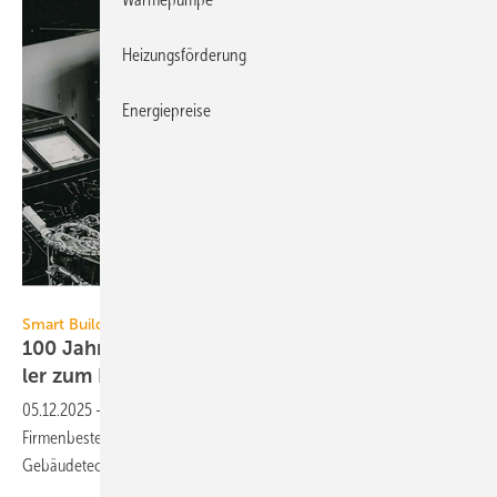
Heizungsförderung
Energiepreise
Sauter
Smart Building
100 Jahre Sauter: vom Kom­po­nen­ten-Her­stel­
ler zum
Life­cy­cle-Part­ner
05.12.2025
-
Sauter Deutschland feiert 2025 sein 100-jähriges
Firmenbestehen und blickt auf eine bewegte Geschichte in der
Gebäudetechnik
zurück.