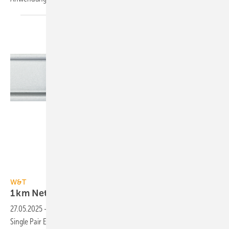
W&T
W&T
1 km Netzwerkreichweite mit
2-Draht
27.05.2025
-
Der Network Extender SPE von W&T er­mög­licht per
Single Pair Ethernet (SPE) die Über­tra­gung von Ethernet-Daten über