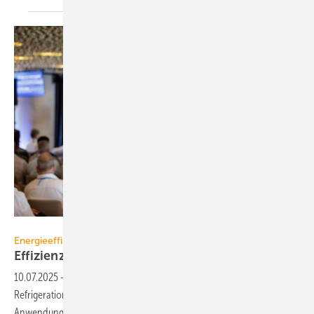
Engie Refrigeration
Energieeffizienz
Effizienz-Forum 2025: Di­gi­ta­li­sie­rung und
IoT
10.07.2025
-
Im Fokus des Effizienz-Forums von Condair und Engie
Refrigeration standen energieeffiziente Technologien und deren
Anwendung in der
Gebäudetechnik.