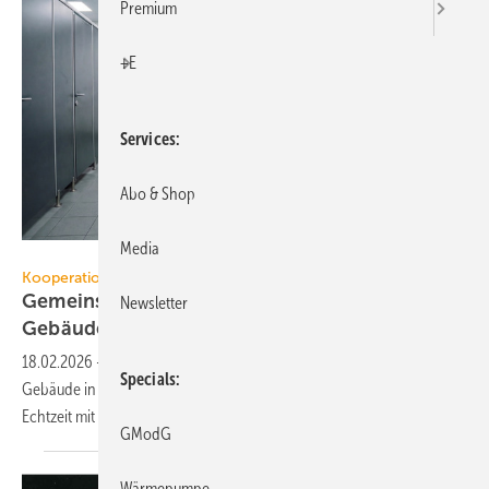
Premium
+E
Services
Abo & Shop
Media
Neura Robotics
Kooperation
Gemeinsam für in­tel­li­gen­te, Ro­bo­tik-ready
Newsletter
Ge­bäu­de
18.02.2026
-
Neura Robotics und Drees & Sommer kooperieren, um
Specials
Gebäude in interaktive, lernende Systeme zu verwandeln, die in
Echtzeit mit Menschen und Robotern
agieren.
GModG
Wärmepumpe