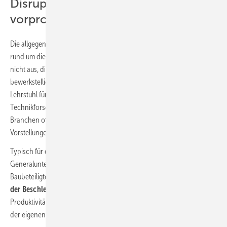
Disruptive Veränderungen sind
vorprogrammiert
Die allgegenwärtige Umwandlung von analogen zu digitalen Formaten
rund um die Gewerke Bau, Ausbau und Gebäudetechnik reicht jedoch
nicht aus, die
digitale Transformation zu neuen Bauwelten
zu
bewerkstelligen, so Prof. Dr. Cordula Kropp, Universität Stuttgart,
Lehrstuhl für Soziologie mit Schwerpunkt Risiko- und
Technikforschung. So lägen die Schwerpunkte der einzelnen
Branchen oft weit auseinander, mit oftmals ganz unterschiedlichen
Vorstellungen und Zielen.
Typisch für die BIM-orientierte Branche, das sind in erster Linie
Generalunternehmen, sei eine Daten-basierte Optimierung. Viele
Baubeteiligte sehen die
Vorteile der Digitalisierung deshalb eher in
der Beschleunigung des Bauprozesses
zur Verbesserung der
Produktivität und der Kosteneffizienz und damit in einer Steigerung
der eigenen Wettbewerbsfähigkeit.