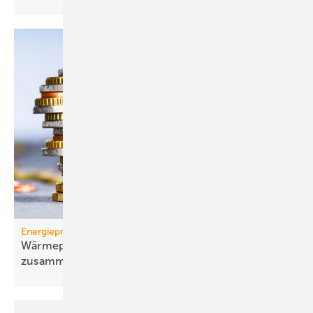
Energiepreise
Wärmepumpen-Strompreis: wie er sich
zusammensetzt