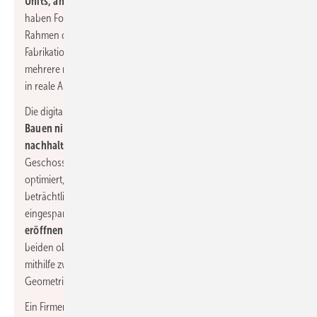
Units, andocken können.
Für den Bau der Unit DFAB House
haben Forschende aus acht Fachbereichen der ETH Zürich im
Rahmen des Nationalen Forschungsschwerpunkts (NFS) „Digitale
Fabrikation“ in Zusammenarbeit mit Industriepartnern gleich
mehrere neuartige, digitale Bautechnologien erstmals vom Labor
in reale Anwendungen überführt.
Die digitalen Technologien haben zum Ziel, das
Planen und
Bauen nicht nur effizienter zu machen, sondern auch
nachhaltiger.
So ist beispielsweise die digital geplante
Geschossdecke des DFAB House statisch und strukturell so
optimiert, dass gegenüber einer herkömmlichen Betondecke
beträchtliche Mengen an Material und damit an Gewicht
eingespart werden können.
Auch in gestalterischer Hinsicht
eröffnen die Technologien neue Möglichkeiten.
So sind die
beiden oberen Wohngeschosse von Holzrahmen geprägt, die
mithilfe zweier Bauroboter hergestellt und in komplexer
Geometrie angeordnet wurden.
Ein Firmenkonsortium unter Leitung der digitalStrom AG hat im