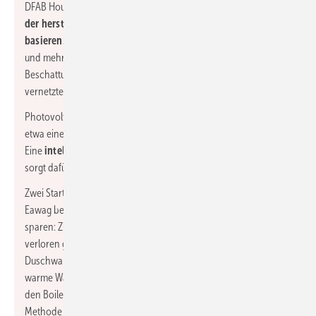
DFAB House
erste Smart-Home-Lösungen eingebaut, die auf
der herstellerunabhängigen digitalStrom-Plattform
basieren.
Zu diesen gehören unter anderem eine intelligente
und mehrstufige Einbruchsicherung, automatisierte Blend- und
Beschattungsmöglichkeiten und die neueste Generation
vernetzter, intelligenter Haushaltsgeräte.
Photovoltaikmodule auf dem Dach liefern im Jahresdurchschnitt
etwa eineinhalb Mal so viel Strom, wie die Unit selbst verbraucht.
Eine
intelligente Steuerung koordiniert alle Verbräuche
und
sorgt dafür, dass keine Lastspitzen auftreten.
Zwei Start-up-Ideen, die von Forschenden der Empa und der
Eawag begleitet werden, helfen dabei, zusätzlich Energie zu
sparen: Zum einen wird die Wärme des Abwassers, die sonst
verloren geht, mit Wärmeübertragern direkt in den
Duschwannen zurückgewonnen, und zum anderen fließt das
warme Wasser bei Nicht-Gebrauch aus den Leitungen zurück in
den Boiler, anstatt in den Wasserleitungen abzukühlen. Diese
Methode spart nicht nur Energie und Wasser, sondern