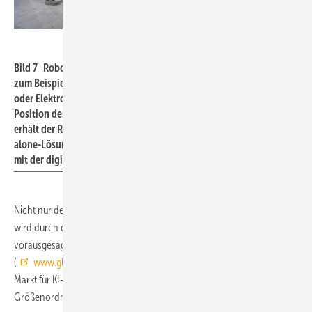
Hilti AG
Bild 7 Roboterlösung Jaibot von Hilti für Überkopfbohrungen, um
zum Beispiel Deckenelemente, Lüftungskanäle, Rohrleitungen
oder Elektrotrassen zu befestigen oder abzuhängen. Die jeweilige
Position des gewerkespezifisch gekennzeichneten Bohrlochs
erhält der Roboter auf der Grundlage von BIM-Daten. Solche Stand-
alone-Lösungen bilden die Grundlage für eine spätere Vernetzung
mit der digitalen Baustelle.
Nicht nur der Bauwirtschaft, sondern auch den peripheren Gewerken
wird durch den Einsatz Künstlicher Intelligenz eine große Zukunft
vorausgesagt. Das US-Marktforschungsunternehmen Globenewswire
(
www.globenewswire.com
) geht davon aus, dass der globale
Markt für KI-Anwendungen in der Baubranche bis zum Jahr 2026 eine
Größenordnung von 4,5 Mrd. US-Dollar erreichen wird.