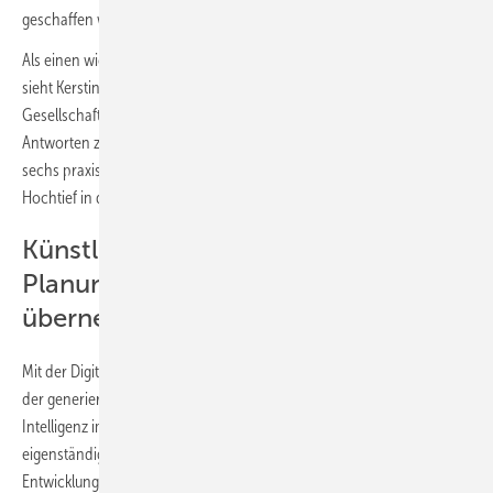
geschaffen werden.
Als einen wichtigen Meilenstein für den Einzug von KI im Bauwesen
sieht Kersting die Forschungskooperation mit der Hochtief-
Gesellschaft Nexplore. Dabei geht es um praxisnahe, umsetzbare
Antworten zum Einsatz von KI im Bauwesen. Ziel sind mindestens
sechs praxisorientierte Forschungsprojekte, um den Übergang von
Hochtief in die digitale Zukunft zu begleiten.
Künstliche Intelligenz kann Teile der
Planung langfristig eigenständig
übernehmen
Mit der Digitalisierungsvariante „Computation“ steigt auch der Wert
der generierten Daten, besonders wenn gleichzeitig auch Künstliche
Intelligenz im Spiel ist. Langfristig könne KI Teile der Planung
eigenständig übernehmen. Damit verbessern sich auch die
Entwicklungschancen derjenigen Unternehmen, bei denen die Daten