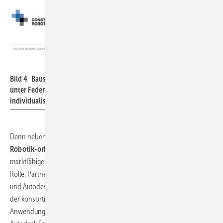
Center Construction Robotics
Bild 4 Baustelle der Zukunft, wie sie derzeit in Aachen-Melaten
unter Federführung von Prof. Sigrid Brell-Cokcan, Lehrstuhl für
individualisierte Bauproduktion, eingerichtet wird.
Denn neben der wissenschaftlichen Erarbeitung der
Grundlagen für
Robotik-orientiertes Bauen
spielt die praktische Umsetzung mittels
marktfähiger, digital steuerbarer Baumaschinen eine maßgebliche
Rolle. Partner aus dem Bauwesen sind unter anderem Liebherr, KUKA
und Autodesk. Dazu Autodesk in einer Pressemitteilung: Im Rahmen
der konsortialen Forschung an der RWTH wollen wir BIM-
Anwendungsfälle für Baurobotik identifizieren und bieten mit