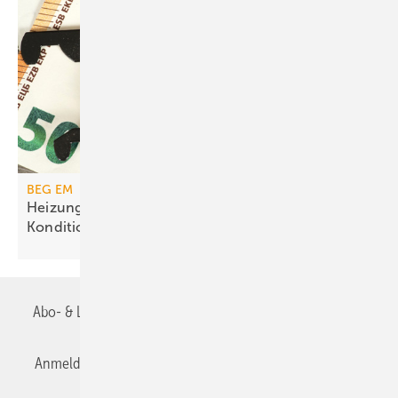
BEG EM
Heizungs­förderung mit de­gres­siven
Kondi­tionen
Abo- & Leserservice
AGB
Alle Inhalte chronologisch
Anmelden
Anmeldung & Registrierung
Datenschutz