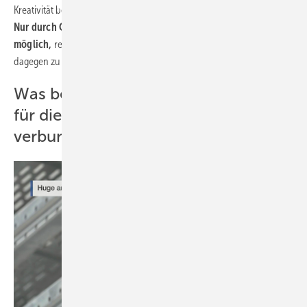
Kreativität bei Planung, Baustoffeinsatz und robotischer Assistenz.
Nur durch Computation sei ein Paradigmenwechsel am Bau
möglich,
resümiert Kropp. Die computerisierte Digitalisierung führe
dagegen zu einem industriell getriebenen „Weiter so“.
Was bedeutet Künstliche Intelligenz
für die Bauwirtschaft und
verbundene Gewerke?