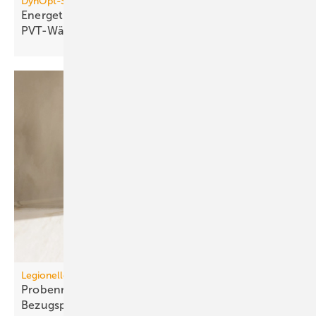
DynOpt-San für Mehrfamilienhäuser
Energetische Sanierung mit
PVT-Wärmepumpensystemen
Legionellenuntersuchungen nach TrinkwV
Probennahme: Neue tech­nische und juristische
Bezugspunkte