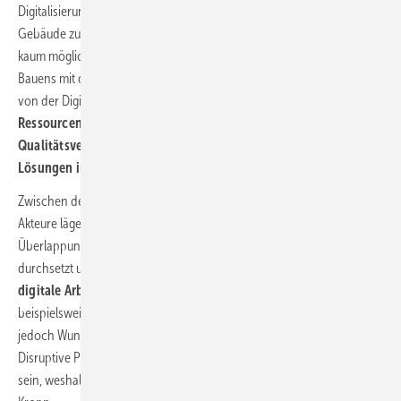
Digitalisierung eröffne jedoch auch die Möglichkeit, ikonische
Gebäude zu kreieren, die bisher durch analoge Planungsmethoden
kaum möglich gewesen wären. Auch die Verfechter nachhaltigen
Bauens mit dem Ziel einer Bauplanung nach CO
-Kriterien, würden
2
von der Digitalisierung profitieren. Dabei gehe es darum,
Ressourcen-Effizienz und Rezyklierbarkeit mit
Qualitätsverbesserungen und Klimaschutz mit innovativen
Lösungen in Einklang zu bringen.
Zwischen den unterschiedlichen Ansätzen und Zielen der genannten
Akteure lägen oftmals Welten, aber es gebe auch deutliche
Überlappungen, so Kropp. Die Frage sei, welche der Visionen sich
durchsetzt und welche auf der Strecke bleiben. Vielfach sei die
digitale Arbeitsweise beim Bauprozess bereits vorgeschrieben,
beispielsweise beim Entwurf und bei der Vorfertigung. Oftmals lägen
jedoch Wunschtraum und Alptraum der Beteiligten nahe beieinander.
Disruptive Prozesse seien so vorgezeichnet. Dies mag mit ein Grund
sein, weshalb sich die Baukultur nur in kleinen Schritten verändert, so