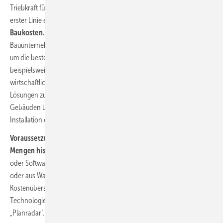
Triebkraft für den Einsatz von Künstlicher Intelligenz am Bau ist in
erster Linie eine
höhere Wirtschaftlichkeit bei niedrigeren
Baukosten.
So lassen sich mittels KI aus dem Datenpool eines
Bauunternehmens verschiedene Optionen eines Modells berechnen,
um die beste Variante herauszufiltern. Als Datenbasis eignen sich
beispielsweise BIM-Modelle, um sie – je nach Aufgabenstellung – auf
wirtschaftlichere, robustere, langlebigere oder nachhaltigere
Lösungen zu überprüfen. In den USA werden damit beispielsweise in
Gebäuden bereits Trassen für HLK-Systeme und die Elektro-
Installation optimiert.
Voraussetzung für eine tragfähige KI-Vorgehensweise sind große
Mengen historischer Baudaten,
beispielsweise aus BIM-Planungen
oder Softwarelösungen, aus dem Betrieb von Maschinen und Anlagen
oder aus Wartung und Service. Auch bei der Schätzung von
Kostenüberschreitungen von Bauprojekten hat sich die KI-
Technologie als äußerst präzise erwiesen, berichtet die Plattform
„Planradar“.