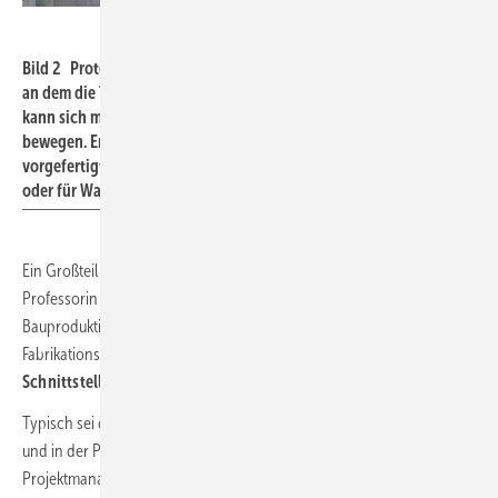
Itualde / TUM
Bild 2 Prototyp eines Fassadenroboters im EU-Projekt Hephaestus,
an dem die TU München beteiligt ist. Der Kabel-bewegte Roboter
kann sich mithilfe von acht Kabeln in alle Richtungen drehen und
bewegen. Er eignet sich zum Demontieren und Montieren von
vorgefertigten Fassaden in Hochhäusern, Fassadenreparaturen
oder für Wartungsarbeiten an senkrechten Photovoltaik-Fassaden.
Ein Großteil der Ineffizienz am Bau beruht nach Auffassung von
Professorin Sigrid Brell-Cokcan, Lehrstuhl für individualisierte
Bauproduktion der RWTH Aachen, auf den traditionellen Planungs-,
Fabrikations- und Baustellenmustern mit ihren
hohen
Schnittstellenverlusten
(
Bild 3
).
Typisch sei die oftmals
doppelte Datenerfassung
in der Entwurfs-
und in der Planungsphase. Offensichtliche Mängel gebe es auch beim
Projektmanagement sowie zwischen der Vorfertigung und dem