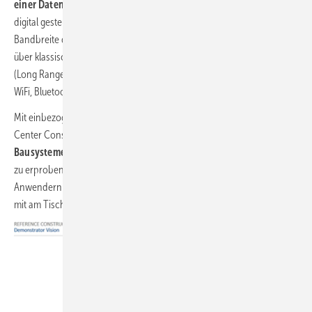
einer
Dateninfrastruktur
zwischen der realen Baustelle und der
digital gesteuerten Vorproduktionen im Umkreis des Reallabors. Die
Bandbreite des Kommunikationsnetzwerks reicht von 5G / 4G / LTE
über klassische LAN-Verbindungen und dem preisgünstigen LoRaWAN
(Long Range Wide Area Network) für weitere Entfernungen bis hin zu
WiFi, Bluetooth, Zigbee und RFID für den Nahbereich.
Mit einbezogen in die digitalisierte Baustelle ist das RWTH-Labor
Center Construction and Robotics, um
automatisierungsgerechte
Bausysteme
zu entwickeln und unter realen Umgebungsbedingungen
zu erproben. Durch die Einbindung bzw. die Zusammenarbeit mit
Anwendern aus der Bauindustrie sitzen maßgebliche Unternehmen
mit am Tisch (
Bild 5 und 6
).