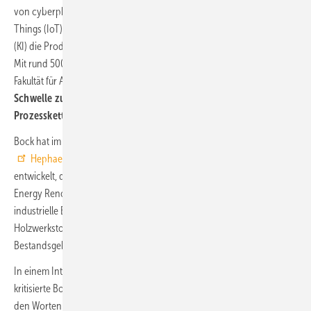
von cyberphysikalischen Systemen erkannt, die mittels Internet-of-
Things (IoT)-Strategien, Sensorik, Robotik und Künstlicher Intelligenz
(KI) die Produktions- und Arbeitswelt maßgeblich verändern werden.
Mit rund 5000 Baurobotern weltweit (Schätzung der TU München,
Fakultät für Architektur) befindet sich die
Baubranche an der
Schwelle zur Implementierung von durchgängigen digitalen
Prozessketten.
Bock hat im Rahmen des EU-geförderten Projekts
Hephaestus
eine
Technologie zur Fassadensanierung
entwickelt, die auf den Ergebnissen des
Bertim-Projekts
(Building
Energy Renovation through Timber) basiert. Dabei geht es um die
industrielle Entwicklung vorgefertigter Fassadenteile auf der Basis von
Holzwerkstoffen für die energetische Sanierung von
Bestandsgebäuden (
Bild 2
).
In einem Interview mit der Immobilienzeitung (IZ 19/2020, S. 8)
kritisierte Bock die bisherige Leistungsschwächen der Baubranche mit
den Worten „mit Ineffizienz kann man viel Geld verdienen. Im