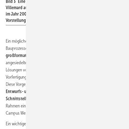
Bild 3 Eine Serie retro-futuristischer Karten des Künstlers
Villemard aus dem Jahr 1910 zeigt unter anderem, wie das Leben
im Jahr 2000 sein könnte. Schon damals gab es konkrete
Vorstellungen über rationelle Baumethoden.
Ein mögliches Anwendungsszenario für die Digitalisierung von
Bauprozessen ist laut Brell-Cokcan die
Produktion und Montage
großformatiger Gebäudehüllsysteme.
Das am RWTH-Campus
angesiedelte Center Construction Robotics zielt darauf ab, digitale
Lösungen von der datenbasierten Planung über die automatisierte
Vorfertigung bis hin zur maschinengestützten Montage zu erarbeiten.
Diese Vorgehensweise, das heißt, die
enge Verknüpfung von
Entwurfs- und Prozesssoftware, erfordere jedoch neue
Schnittstellen, Standards und Benutzerkonzepte
, die aktuell im
2
Rahmen eines rund 10 000 m
großen Reallabors auf dem RWTH-
Campus West in Aachen-Melaten erprobt werden (
Bild 4
).
Ein wichtiger Teil des Projekts ist die
Definition und der Aufbau