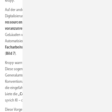
Kropp.
Auf der anderen Seite könnte eine gewerkeübergreifende
Digitalisierung des Bauprozesses dazu beitragen, die
ressourcenschonende und CO
-orientierte Planungsmethode
2
voranzutreiben
, zumal rund 50 % der Treibhausgasemissionen von
Gebäuden während des Bauprozesses verursacht werden. Die
Automatisierung könne auch ein
Ausweg aus dem
Facharbeitermangel
sein, der in der Baubranche am höchsten ist
(
Bild 7
).
Kropp warnt davor, analoge Prozesse eins zu eins zu digitalisieren.
Diese sogenannte
„Computerisierung“
würde allenfalls
Generalunternehmen in ihrer Marktmacht bestärken. Damit werde die
Konventionalisierung des Bauwesens weiter beschleunigt, das heißt,
die eingefahrenen Bahnen werden beibehalten. Im Gegensatz dazu
biete die
„Computation“
auf der Basis algorithmischer Methoden –
sprich KI – die Erschließung von noch unbestimmten Lösungsformen.
Diese Vorgehensweise unterstütze die menschliche Intuition und