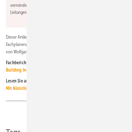
vermindert auch die Gefahr einer Bakterienbildung in den
Leitungen.
Dieser Artikel erschien zuerst in der Heftausgabe 03-2021 des TGA
Fachplaners unter dem Titel Digitalisierung erreicht die Bauwirtschaft“
von Wolfgang Schmid.
Fachberichte mit ähnlichen Themen bündelt das
TGAdossier
Building Information Modeling
Lesen Sie auch:
Mit Künstlicher Intelligenz Energie hamsternde Häuser
Teilen
Link kopieren