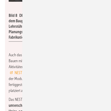
Roman Keller / Empa
Bild 8 DFAB House auf der obersten Plattformen des NEST. Bei
dem Bauprojekt im Realmaßstab haben Forschende von acht
Lehrstühlen der ETH Zürich mit Branchenexperten und
Planungsfachleuten erforscht und getestet, wie die digitale
Fabrikation den Entwurfs- und Bauprozess verändern kann.
Auch das Hochlohnland Schweiz forciert digitales Planen und
Bauen mit Robotern und 3D-Druckern. Schwerpunkt der
Aktivitäten ist das Forschungs- und Innovationsgebäude
NEST
der Empa in Zusammenarbeit mit der ETH Zürich. Eines
der Module auf dem Campus ist das im Februar 2019
fertiggestellte „DFAB House“, ein dreigeschossiges Wohnhaus,
platziert auf der obersten von drei Plattformen des NEST.
Das NEST besteht aus einem
zentralen Gebäudekern, an den
unterschiedliche innovative Gebäudemodule, sogenannte