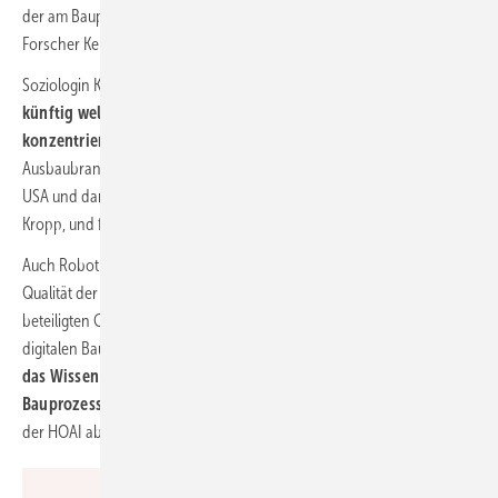
der am Bauprozess Beteiligten gespeichert werden, erklärt KI-
Forscher Kersting.
Soziologin Kropp sieht allerdings die
Gefahr,
dass sich solche Daten
künftig weltweit bei nur noch wenigen Unternehmen
konzentrieren,
wie beispielsweise Daten aus der Bau- und
Ausbaubranche bei der Firma Autodesk. Deren Server stehen in den
USA und damit liege die Datenhoheit bei den Amerikanern, warnt
Kropp, und fordert Speicherlösungen in der EU.
Auch Robotik-Spezialistin Brell-Cokcan bestätigt die steigende
Qualität der Daten durch die Zusammenführung der am Bau
beteiligten Gewerke und damit deren Wertzuwachs durch den
digitalen Bauprozess. Über kurz oder lang stelle sich die Frage,
wem
das Wissen aus der Digitalisierung und aus KI-Anwendungen im
Bauprozess gehöre
und wie dieser Mehrwert vergütet bzw. künftig in
der HOAI abgebildet werde.