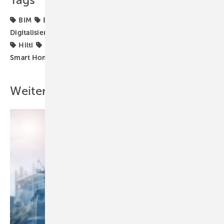
Tags
BIM
Baustellenroboter
Bauwirtschaft
Digitalisierung
Elektro-Installation
Gebäudekonzepte
Hilti
IOT
Künstliche Intelligenz
LoRaWAN
Smart Home
Treibhausgasemissionen
Weitere Inhalte