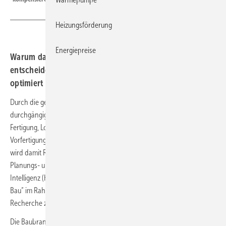
Heizungsförderung
Energiepreise
Warum das 5G-Netz beim Digitalisieren des Bauwesens
entscheidend ist und wie mit Künstlicher Intelligenz
optimiert geplant und gebaut wird, lesen Sie im Beitrag.
Durch die geringe Latenzzeit des
5G-Standards
wird eine
durchgängige digitale Informationskette von der Planung über die
Fertigung, Logistik und Montage möglich. Die zeitlich koordinierte
Vorfertigung von Bauteilen und Systemen vor Ort oder beim Zulieferer
wird damit Realität. Eine wichtige Rolle zum Innovations-optimierten
Planungs- und Bauprozess kommt der Einbindung von Künstlicher
Intelligenz (KI) zu. Eindrücke von der digitalen Vortragsreihe „Zukunft
Bau“ im Rahmen der BAU-Online 2021 sowie einer Internet-
Recherche zum gleichen Thema.
Die Baubranche hat offensichtlich das enorme Innovationspotenzial