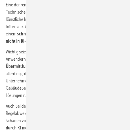
Eine der renommiertesten KI-Institutionen in Deutschland ist die
Technische Universität Darmstadt mit Kristian Kersting, Professor für
Künstliche Intelligenz und Maschinelles Lernen im Fachbereich
Informatik. Auf dem Digitalkongress „Zukunft Bau“ warnte Kersting vor
einem
schnellen Altern innovativer Technologien, wenn diese
nicht in KI-Konzepte eingebunden werden.
Wichtig seien Partnerschaften zwischen KI-Spezialisten und
Anwendern, denn nur so könne eine
branchenorientierte
Übermittlung des KI-Wissens
stattfinden. Voraussetzung sei
allerdings, dass der Transfer von Algorithmen durch die Köpfe der
Unternehmer bereits stattgefunden habe. Kersting sieht im
Gebäudebereich die Datenbasis BIM als Nukleus für generative
Lösungen nach dem „Was-wäre-wenn-Prinzip“.
Auch bei der Analyse umfangreicher Verträge helfe KI,
Regelabweichungen zu entdecken und damit maßgeblich finanzielle
Schäden von Unternehmen abzuwenden. Ganz allgemein könne
durch KI mehr Transparenz bei schriftlichen Abmachungen