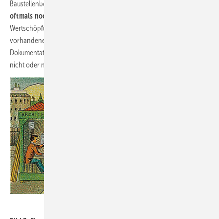
Baustellenbetrieb. Gerade im letzten Fall werden die
Informationen
oftmals noch analog per Papier weitergegeben
Entlang der
Wertschöpfungskette am Bau gehe somit ein Großteil der
vorhandenen Daten verloren
und stehe deshalb für die digitale
Dokumentation des Gebäudes und damit auch für die Betriebsphase
nicht oder nur auf dem Papier zur Verfügung.
Französische National Bibliothek