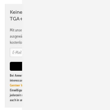
Keine Zeit? Kein Problem mit dem
TGA+E Newsletter!
Mit unserem Newsletter erhalten Sie regelmäßig von uns
ausgewählte Informationen und Neuigkeiten, gebündelt und
kostenlos direkt ins Postfach.
Bei Anmeldung zu diesem Newsletter bin ich damit einverstanden, über
interessante Verlags- und Online-Angebote
der Marken der Alfons W.
Gentner Verlag GmbH & Co. KG
informiert zu werden. Diese
Einwilligung kann ich jederzeit widerrufen und eine Abmeldung ist
jederzeit möglich. Informationen zum Umgang mit Daten finden Sie
auch in unserer
Datenschutzerklärung
.