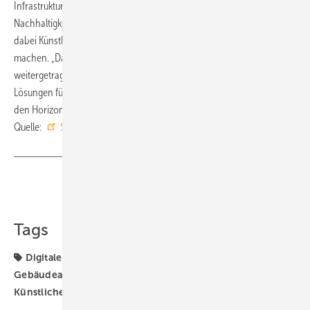
Infrastruktur.“ Der Hersteller will weiterhin Lebensräume schaffen, die
Nachhaltigkeit, Kosteneffizienz und Komfort intelligent verbinden, und
dabei Künstliche Intelligenz nutzen, um Gebäude noch intelligenter zu
machen. „Das Sauter Team hat den Pioniergeist seit 1925
weitergetragen und vervielfacht. Wir entwickeln mehr denn je
Lösungen für die Zukunft unserer Welt, die den Komfort steigern und
den Horizont der Möglichkeiten erweitern“, so Ottilinger. ■
Quelle:
Sauter Deutschland
/ fl
Teilen
Link kopieren
Tags
Digitaler Zwilling
Digitalisierung
Gebäudeautomation
Gebäudetechnik
IOT
Künstliche Intelligenz
Smart Building