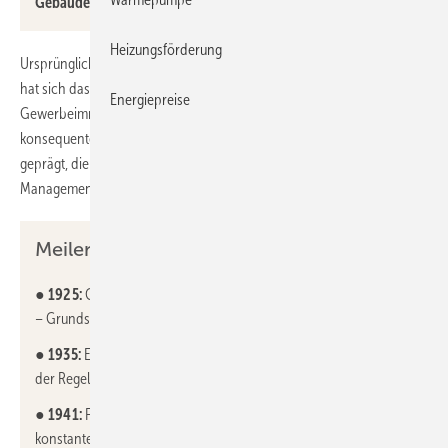
Gebäude entwickelt.
Heizungsförderung
Ursprünglich als Hersteller elektrischer Heißwasserspeicher gestartet,
hat sich das Unternehmen zum Lifecycle Partner für nachhaltige
Energiepreise
Gewerbeimmobilien entwickelt. Dieser Wandel wurde durch eine
konsequente Ausrichtung auf moderne Gebäudetechnologien
geprägt, die heute Gebäudeautomation, Systemintegration, Facility
Management und HLK-Anlagenbau umfassen.
Meilensteine:
●
1925:
Gründung der „Cumulus Werke“ in Freiburg im Breisgau
– Grundstein für das heutige Unternehmen
●
1935:
Erweiterung des Portfolios um elektrische Komponenten
der Regeltechnik für Heizungs-, Lüftungs- und Klimatechnik
●
1941:
Früher Erfolg mit dem Heizungsregler Equitherm zur
konstanten Temperaturregelung