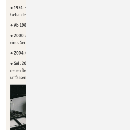
●
1974:
Einführung des ersten softwaregesteuerten
Gebäudeleitsystems
●
Ab 1980er-Jahren:
Verstärkung des Digitalisierungsfokus
●
2000:
Ausbau des Dienstleistungsangebots durch Einführung
eines Servicekonzepts
●
2004:
Gründung des Facility Management Bereichs
●
Seit 2010:
Verfolgung einer IoT-Strategie, ergänzt durch den
neuen Bereich HLK Anlagenbau – Positionierung als
umfassender Lifecycle Partner