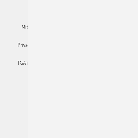
Team
Mediaservice
Mitgliedschaften und Engagement
Newsletter
Privacy Manager
RSS-Feed
TGA+E abonnieren
TGA+E-WissensCheck
Veranstaltungen / Webinare
© 2026 TGA+E Fachplaner