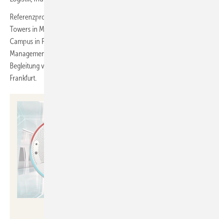
Referenzprojekte umfassen das Gebäudemanagement der Bavaria
Towers in München, die umfassende Gebäudeautomation des DFB-
Campus in Frankfurt, die Betreuung des technischen Facility
Managements von 65 Sirius Business Parks und die langjährige
Begleitung von Neubau- und Sanierungsprojekten am Flughafen
Frankfurt.
Sauter