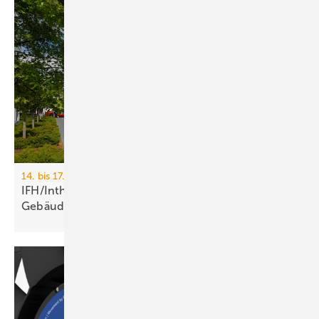
14. bis 17. April 2026, Messe Nürnberg
IFH/Intherm 2026: Sanitär-, Haus- und
Ge­bäu­de­tech­nik