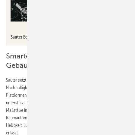
Sauter
Sauter Equitherm für eine konstante Temperaturregelung.
Smarte Lösungen für nachhaltige
Gebäude
Sauter setzt verschiedene Lösungen ein, um die Effizienz und
Nachhaltigkeit von Gebäuden zu verbessern. Bspw. wird mit digitalen
Plattformen ein transparenter und effizienter Gebäudebetrieb
unterstützt. Mit dem Smart Sensor viaSens setzt das Unternehmen
Maßstäbe im Echtzeit-Monitoring für eine ressourcenschonende
Raumautomation, indem er Parameter wie Temperatur, Feuchte,
Helligkeit, Luftqualität (VOC, CO
), Bewegung und Geräuschpegel
2
erfasst.