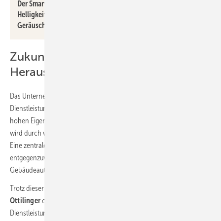
Der Smart Sensor viaSens erfasst Temperatur, Feuchte,
Helligkeit, Luftqualität (VOC, CO
), Bewegung (Präsenz) und
2
Geräuschpegel.
Zukunftsperspektiven und
Herausforderungen
Das Unternehmen schreibt sich selbst eine umfassende
Dienstleistungsmentalität und hoher Resilienz, gestützt durch einen
hohen Eigenfinanzierungsgrad zu. Das Engagement für Nachhaltigkeit
wird durch wiederholte EcoVadis Gold-Auszeichnungen bestätigt.
Eine zentrale Herausforderung ist der Fachkräftemangel. Um dem
entgegenzuwirken, hat Sauter 2016 den Studiengang Master
Gebäudeautomation mitgegründet.
Trotz dieser Herausforderung blickt
Geschäftsführer Werner
Ottilinger
optimistisch in die Zukunft: „Die Sauter Technologien und
Dienstleistungen werden gebraucht, auch in Gebäuden der kritischen