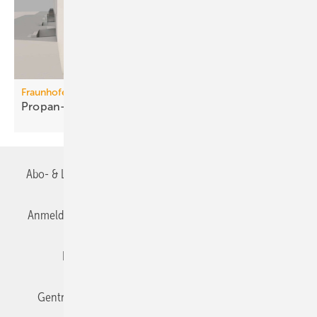
Fraunhofer ISE
Propan-Wärme­pum­pen für
Mehr­fa­mi­lien­häuser
Abo- & Leserservice
AGB
Alle Inhalte chronologisch
Anmelden
Anmeldung & Registrierung
Datenschutz
Editor's choice
E-Paper
Fachbeiträge
Gentner Verlag
Impressum
Karriere bei Gentner