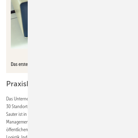
Sauter
Das erste softwaregesteuerte Gebäudeleitsystem von Sauter.
Praxisbeispiele und Marktpräsenz
Das Unternehmen beschäftigt über 1700 Mitarbeitende an mehr als
30 Standorten bundesweit und realisiert jährlich über 2000 Projekte.
Sauter ist in unterschiedlichen Branchen tätig, von Facility
Management und Property Management in Bürogebäuden und
öffentlichen Einrichtungen bis hin zu Automationsprojekten in
Logistik, Industrie, Life Science und Health Care.