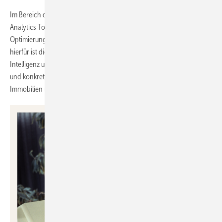
Im Bereich der energetischen Modernisierung nutzt der Hersteller ein
Analytics Tool, ein KI-Modell und den digitalen Gebäudezwilling zur
Optimierung der Energieeffizienz und CO
-Reduktion. Ein Beispiel
2
hierfür ist die ESG-Software amanteia, die mittels Künstlicher
Intelligenz und wenigen Gebäudedaten einen digitalen Zwilling erstellt
und konkrete, kosteneffiziente Vorschläge zur Dekarbonisierung von
Immobilien unterbreitet.