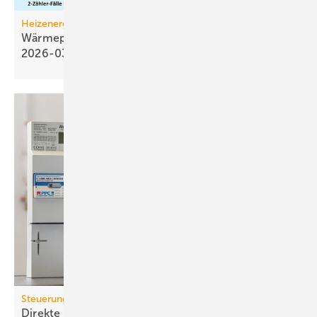
Heizenergiekosten
Wärmepumpen­strom-/Gas­preis-Baro­meter
2026-03
Steuerung von Flexibilitäten
Direkte Steuerung aus dem