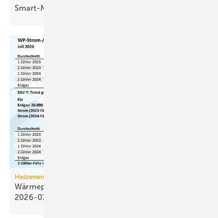
Smart-Meter-Gateway
Heizenergiekosten
Wärmepumpen­strom-/Gas­preis-Baro­meter
2026-07