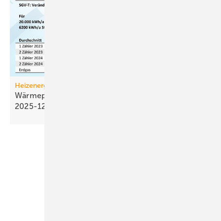
Heizenergiekosten
Wärmepumpen­strom-/Gas­preis-Baro­meter
2025-12