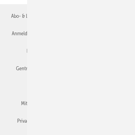
Abo- & Leserservice
AGB
Alle Inhalte chronologisch
Anmelden
Anmeldung & Registrierung
Datenschutz
Editor's choice
E-Paper
Fachbeiträge
Gentner Verlag
Impressum
Karriere bei Gentner
Team
Mediaservice
Mitgliedschaften und Engagement
Newsletter
Privacy Manager
RSS-Feed
TGA+E abonnieren