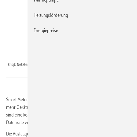
Heizungsförderung
Energiepreise
Enqt
Enqt: Netztester LTE.
Smart Metering, Smart Grid, E-Mobilität, Industrie 4.0, IoT … Immer
mehr Geräte und Systeme werden per Mobilfunk angebunden. Dabei
sind eine kontinuierliche Erreichbarkeit und eine zuverlässige
Datenrate von großer Bedeutung.
Die Ausfallquote durch Netzabbrüche verbauter Gateways liegt