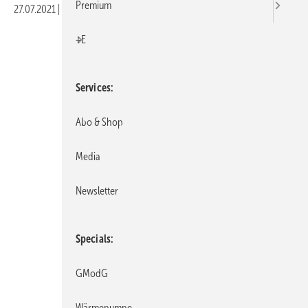
Premium
27.07.2021
|
Veröffentlicht in
Ausgabe 08-2021
|
Druckvorschau
+E
Services
Abo & Shop
Media
Newsletter
Specials
GModG
Wärmepumpe