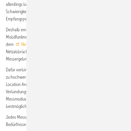
allerdings bei ca. 15 %, dies führt zu teuren Nacharbeiten. Es kommt zu
Schwierigkeiten hinsichtlich des gewählten Providers, des
Empfangspegels, der Datenübertragung und der Netzverfügbarkeit.
Deshalb empfiehlt sich ein detaillierter Test aller verfügbaren
Mobilfunknetze (LTE und 2G/3G), um valide Netzdaten zu erhalten. Mit
dem
Netztester LTE
von Enqt gehören Zweitbesuche und
Netzabbrüche der Vergangenheit an. Er liefert schnell valide
Messergebnisse, um die Qualität des Mobilfunknetzes zu bestimmen.
Dafür verbindet sich das Messgerät direkt in die Mobilfunknetze, was
zu hochwertigen Ergebnissen führt. Abgefragt werden die Cell-ID, der
Location Area Code (LAC), die Signalstärke und die
Verbindungsgeschwindigkeit des Betreibers. Mit dem Live-
Messmodus kann man zudem in Echtzeit sehen, wo Antennen für den
bestmöglichen Empfang platziert werden müssen.
Jedes Messgerät kann zudem vom Hersteller an individuelle
Bedürfnisse der Nutzer angepasst werden.