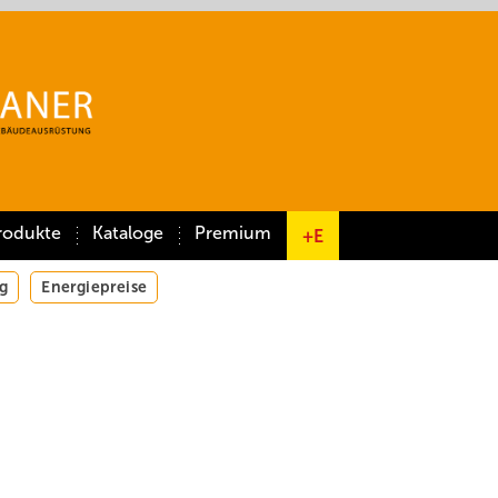
rodukte
Kataloge
Premium
+E
g
Energiepreise