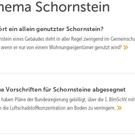
Thema Schornstein
 ein allein ge­nutz­ter
Schorn­stein?
­stein eines Ge­bäu­des steht in aller Regel zwin­gend im Ge­mein­schaf
 wenn er nur von ei­nem Woh­nungs­ei­gen­tü­mer ge­nutzt
wird?
e Vorschriften für Schornsteine
abgesegnet
 haben Pläne der Bundesregierung gebilligt, über die 1. BImSchV mit
 die Luftschadstoffkonzentration am Boden zu
verringern.