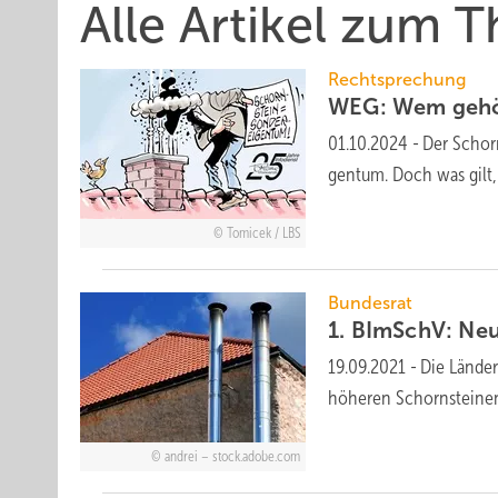
Alle Artikel zum 
Rechtsprechung
WEG: Wem gehört
01.10.2024
-
Der Schorn
gen­tum. Doch was gilt,
Tomicek / LBS
Bundesrat
1. BImSchV: Neu
19.09.2021
-
Die Länder
höheren Schornsteinen
andrei – stock.adobe.com