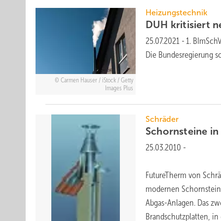
Heizungstechnik
DUH kritisiert 
25.07.2021
-
1. BImSchV
Die Bundesregierung so
Carmen Hauser / iStock / Getty
Images Plus
Schräder
Schornsteine i
25.03.2010
-
FutureTherm von Schräd
modernen Schornsteinb
Abgas-Anlagen. Das zw
Brandschutzplatten, i