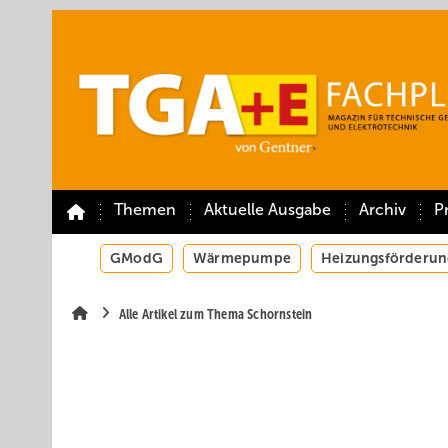
Springe
Springe
Springe
auf
auf
auf
Hauptinhalt
Hauptmenü
SiteSearch
Themen
Aktuelle Ausgabe
Archiv
P
GModG
Wärmepumpe
Heizungsförderun
Alle Artikel zum Thema Schornstein