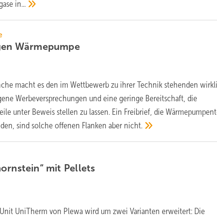
bgase
in...
e
gen
Wärmepumpe
he macht es den im Wettbewerb zu ihrer Technik stehenden wirkl
gene Werbe­versprechungen und eine geringe Bereitschaft, die
le unter Beweis stellen zu lassen. Ein Freibrief, die Wärme­pumpen
eden, sind solche offenen Flanken aber nicht.
ornstein“ mit
Pellets
Unit UniTherm von Plewa wird um zwei Varianten erweitert: Die