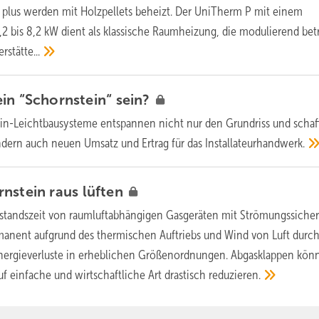
 plus werden mit Holzpellets beheizt. Der UniTherm P mit einem
,2 bis 8,2 kW dient als klassische Raumheizung, die modulierend bet
rstätte...
in “Schornstein“
sein?
in-Leichtbausysteme entspannen nicht nur den Grundriss und schaf
ndern auch neuen Umsatz und Ertrag für das
Installateurhandwerk.
rnstein raus
lüften
illstandszeit von raumluftabhängigen Gasgeräten mit Strömungssiche
manent aufgrund des thermischen Auftriebs und Wind von Luft durch
Energieverluste in erheblichen Größenordnungen. Abgasklappen kön
uf einfache und wirtschaftliche Art drastisch
reduzieren.