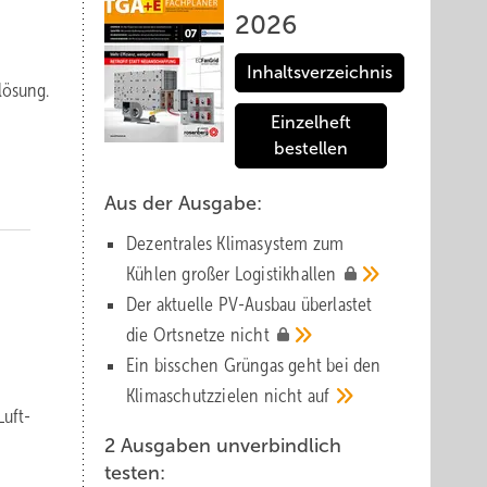
2026
Inhaltsverzeichnis
lösung.
Einzelheft
bestellen
Aus der Ausgabe:
Dezentrales Klimasystem zum
Kühlen großer
Logistik­hallen
Der aktuelle PV-Ausbau über­lastet
die Orts­netze
nicht
Ein bisschen Grüngas geht bei den
Klima­schutz­zielen nicht
auf
uft-
2 Ausgaben unverbindlich
testen: