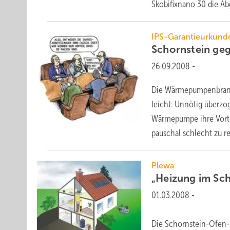
Skobifixnano 30 die A
IPS-Garantieurkund
Schornstein ge
26.09.2008
-
Die Wärmepumpenbranc
leicht: Unnötig überzo
Wärmepumpe ihre Vortei
pauschal schlecht zu r
Plewa
„Heizung im Sch
01.03.2008
-
Die Schornstein-Ofen-