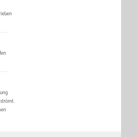
rieben
fen
rung
strömt.
nen