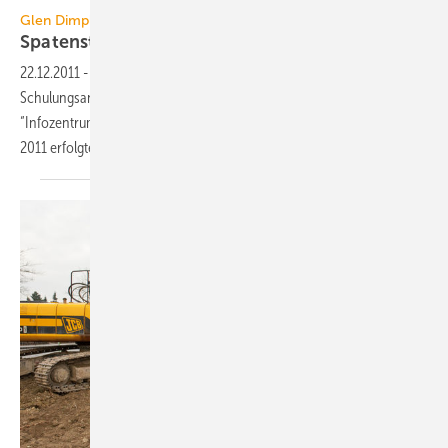
Glen Dimplex
Spatenstich für neues
Schulungszentrum
22.12.2011
-
Glen Dimplex reagiert auf das zunehmende Interesse am
Schulungsangebot von Dimplex mit der Ablösung seines
“Infozentrums“ durch einen modernen Neubau. Am 16. Dezember
2011 erfolgte der Spatenstich für das neue
Schulungszentrum.