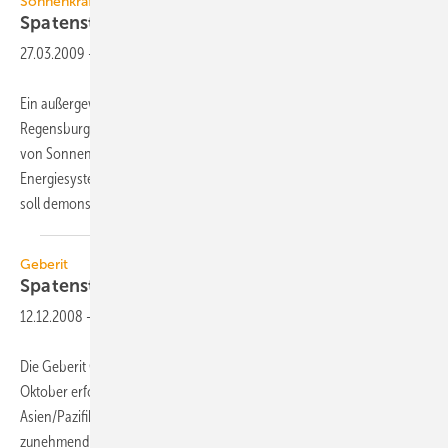
Sonnenkraft
Spatenstich für das Haus der
Zukunft
27.03.2009
-
Ein außergewöhnliches Projekt hatte jetzt seinen Spatenstich in
Regensburg: Das „Haus der Zukunft“. Es ist ein Gemeinschaftsprojekt
von Sonnenkraft, Fabi Architekten, des Fraunhofer Instituts für solare
Energiesysteme und der Hochschule Regensburg, FB Architektur, und
soll demonstrieren,
dass...
Geberit
Spatenstich für neuen Hauptsitz in
China
12.12.2008
-
Die Geberit Gruppe investiert in China rund 20 Mio. CHF. Anfang
Oktober erfolgte in Shanghai der Spatenstich für den neuen Hauptsitz
Asien/Pazifik. Das Unternehmen begründete die Investition mit der
zunehmenden Geschäftstätigkeit in Asien/Pazifik und einem