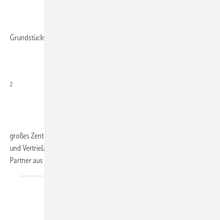
Grundstücksfläche entsteht ein rund 4000 m
2
großes Zentrallager mit fünf Laderampen, neuen Büros für Technik
und Vertrieb sowie neue Ausstellungs- und Schulungsräume für die
Partner aus dem
dreistufigen...