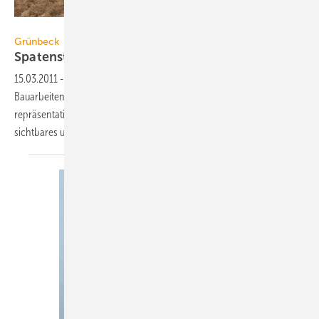
Grünbeck
Grünbeck
Spatenstich für neues Grünbeck
Forum
15.03.2011
-
Mit einem Spatenstich haben am 14. März 2011 die
Bauarbeiten für das neue Grünbeck Forum begonnen. Mit dem
repräsentativen Neubau soll das Traditionsunternehmen ein weithin
sichtbares und innovatives Gesicht am Stammsitz
erhalten.