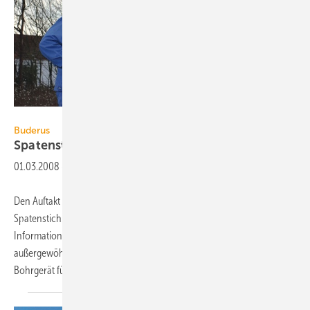
Buderus
Buderus
Spatenstich für
Informationszentrum
01.03.2008
-
Den Auftakt eines größeren Bauprojekts bildet der symbolische erste
Spatenstich. Beim Startschuss zum Bau des neuen Buderus
Informationszentrums Lollar im letzten Dezember gab es einen
außergewöhnlichen Bauanfang: Anstelle der Schaufel kam ein
Bohrgerät für eine Erdwärmesonde zum
Einsatz...