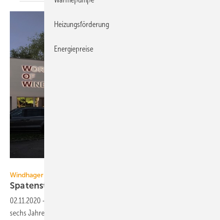
Heizungsförderung
Energiepreise
Windhager
Windhager
Spatenstich für die World of
Windhager
02.11.2020
-
Bei Windhager in Seekirchen wird wieder gebaut: Kaum
sechs Jahre nach Eröffnung der Heiz-Erlebniswelt erfolgte der