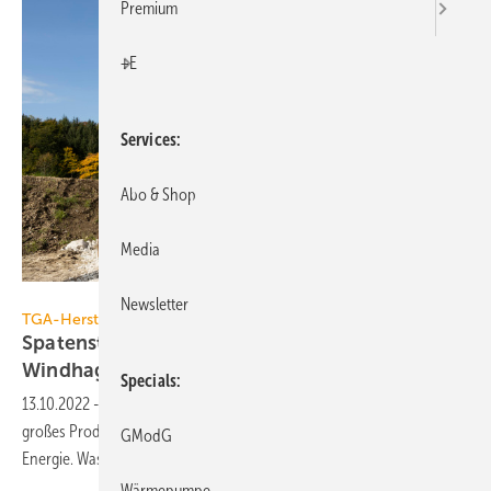
Premium
+E
Services
Abo & Shop
Media
Mike Vogl - VOGL-PERSPEKTIVE.AT
Newsletter
TGA-Hersteller
Spatenstich für neue
Windhager-Produktionsstätte
Specials
2
13.10.2022
-
Windhager baut in Pinsdorf bei Gmunden ein 27 000 m
großes Produktions- und Entwicklungszentrum für nachhaltige
GModG
Energie. Was dort geplant
ist.
Wärmepumpe