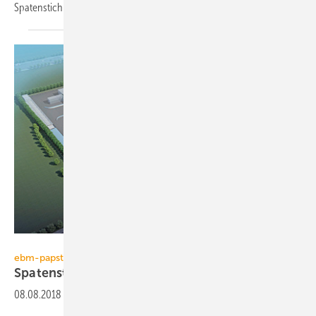
Spatenstich für die World of
Windhager.
ebm-papst
ebm-papst
Spatenstich für neues Werk in
China
08.08.2018
-