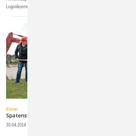
2
Logistikzentrum mit rund 16.800 m
Nutzfläche.
Bild: Elsner
Elsner
Spatenstich für
Firmenneubau
30.04.2014
-