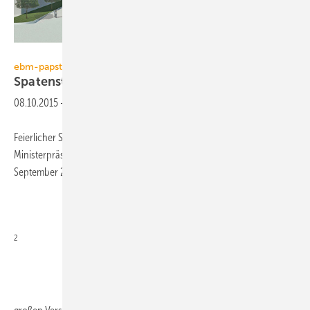
ebm-papst
ebm-papst
Spatenstich für
Versandzentrum
08.10.2015
-
Feierlicher Spatenstich erfolgt: Im Beisein von Baden-Württembergs
Ministerpräsident Winfried Kretschmann hat ebm-papst Anfang
September 2015 nun auch offiziell mit dem Bau seines 38 000 m
2