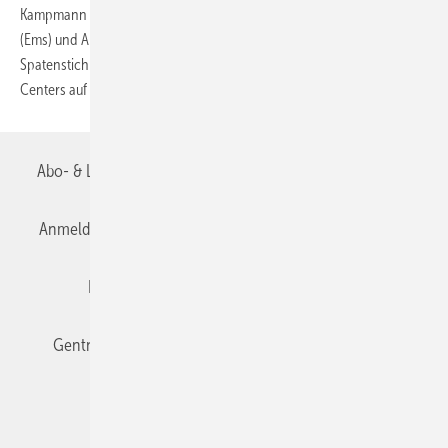
Kampmann GmbH, Heiner Pott, Oberbürgermeister der Stadt Lingen
(Ems) und Architekt Ulrich Schumacher den symbolischen ersten
Spatenstich für den Neubau eines Forschungs- und Entwicklungs-
Centers auf dem Kampmann-Firmengelände
vorgenommen...
Abo- & Leserservice
AGB
Alle Inhalte chronologisch
Anmelden
Anmeldung & Registrierung
Datenschutz
Editor's choice
E-Paper
Fachbeiträge
Gentner Verlag
Impressum
Karriere bei Gentner
Team
Mediaservice