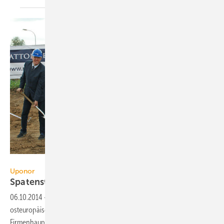
Uponor
Uponor
Spatenstich für neues
Logistikzentrum
06.10.2014
-
Uponor konzentriert seine Logistik für die zentral- und
osteuropäischen Märkte an einem Standort und baut am
Firmenhauptsitz für Deutschland in Haßfurt (Bayern) ein neues