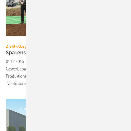
Ziehl-Abegg / Ufuk Arslan
Ziehl-Abegg
Spatenstich für neue
EC-Produktion
01.12.2016
-
Mit einer Investitionssumme von 28 Mio. Euro im
Gewerbepark Hohenlohe erhöht Ziehl-Abegg seine
Produktionskapazität für das Wachstumssegment EC-Motoren- und
-Ventilatoren.