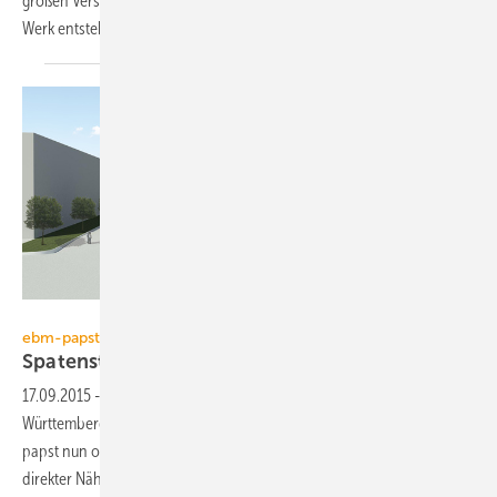
großen Versandzentrums, das in direkter Nähe zum Hollenbacher
Werk entstehen
wird...
ebm-papst
ebm-papst
Spatenstich für
Versandzentrum
17.09.2015
-
Feierlicher Spatenstich erfolgt: Im Beisein von Baden-
Württembergs Ministerpräsident Winfried Kretschmann hat ebm-
papst nun offiziell mit dem Bau seines neuen Versandzentrums, das in
direkter Nähe zum Hollenbacher Werk entstehen wird,
begonnen.