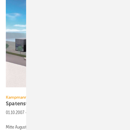
Kampmann
Kampmann
Spatenstich für
F&E-Center
01.10.2007
-
Mitte August haben Hendrik Kampmann, Geschäftsführer der