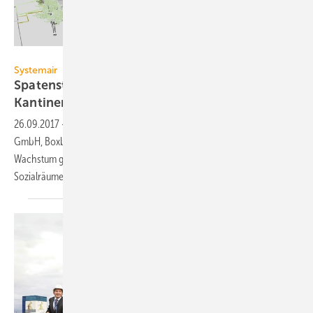
Systemair
Systemair
Spatenstich für neues Büro- und
Kantinengebäude
26.09.2017
-
Mit einem symbolischen Spatenstich hat die Systemair
GmbH, Boxberg-Windischbuch, die Weichen für das geplante
Wachstum gestellt. Das neue Bürogebäude mit Kantine und
2
Sozialräumen wird eine Gesamtfläche von 1950 m
haben.