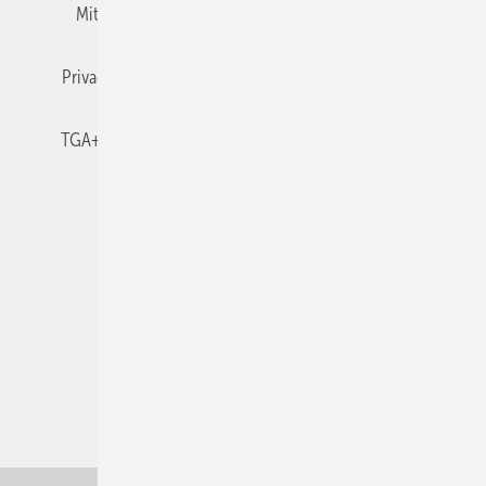
Mitgliedschaften und Engagement
Newsletter
Privacy Manager
RSS-Feed
TGA+E abonnieren
TGA+E-WissensCheck
Veranstaltungen / Webinare
© 2026 TGA+E Fachplaner