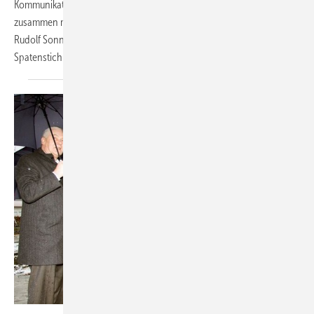
Kommunikationszentrum. Anfang März 2014 setzte Dr. Ulrich Stiebel
zusammen mit seiner Gattin Inge Stiebel und den Geschäftsführern
Rudolf Sonnemann, Dr. Kai Schiefelbein und Karlheinz Reitze den
Spatenstich für den rund 16 Mio.
Euro...
Glen Dimplex