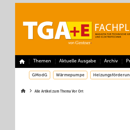
Springe
Springe
Springe
auf
auf
auf
Hauptinhalt
Hauptmenü
SiteSearch
Themen
Aktuelle Ausgabe
Archiv
P
GModG
Wärmepumpe
Heizungsförderun
Alle Artikel zum Thema Vor Ort