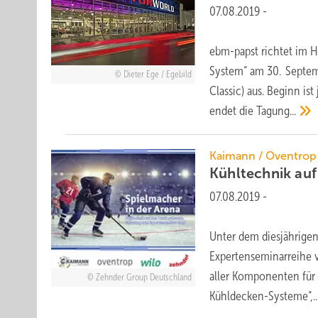
07.08.2019
-
ebm-papst richtet im H
System“ am 30. Septem
Dieter Ege / Egebild
Classic) aus. Beginn i
endet die
Tagung...
Kaimann / Oventrop 
Kühltechnik au
07.08.2019
-
Unter dem diesjährigen
Expertenseminarreihe 
aller Komponenten für d
Zehnder Group Deutschland
Kühldecken-Systeme“,..