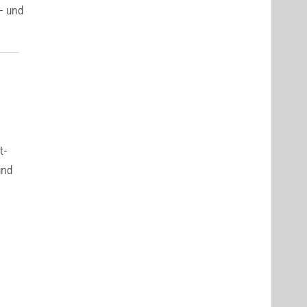
- und
t-
und