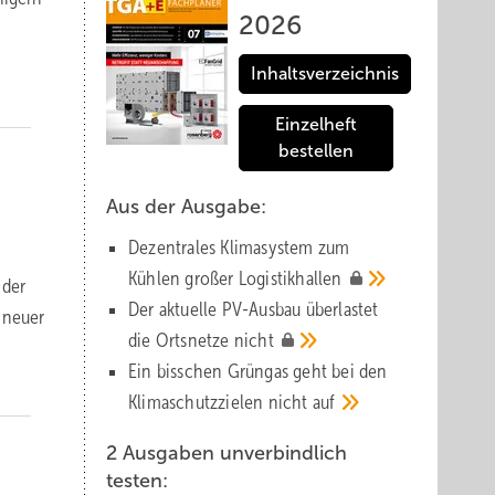
2026
Inhaltsverzeichnis
Einzelheft
bestellen
Aus der Ausgabe:
Dezentrales Klimasystem zum
Kühlen großer
Logistik­hallen
 der
Der aktuelle PV-Ausbau über­lastet
 neuer
die Orts­netze
nicht
Ein bisschen Grüngas geht bei den
Klima­schutz­zielen nicht
auf
2 Ausgaben unverbindlich
testen: