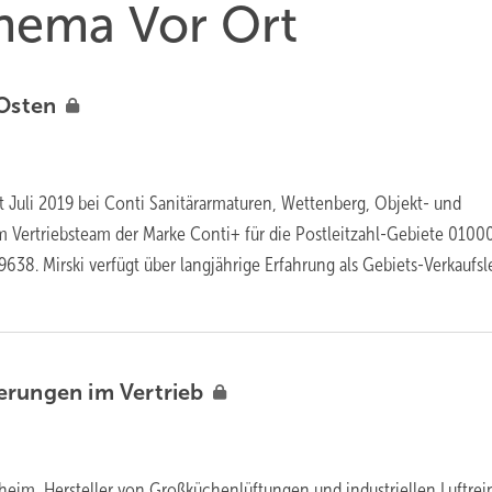
Thema Vor Ort
Osten
seit Juli 2019 bei Conti Sanitärarmaturen, Wettenberg, Objekt- und
 Vertriebsteam der Marke Conti+ für die Postleitzahl-Gebiete 01000
38. Mirski verfügt über langjährige Erfahrung als Gebiets-Verkaufsle
erungen im
Vertrieb
heim, Hersteller von Großküchenlüftungen und industriellen Luftrei