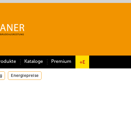
rodukte
Kataloge
Premium
+E
g
Energiepreise