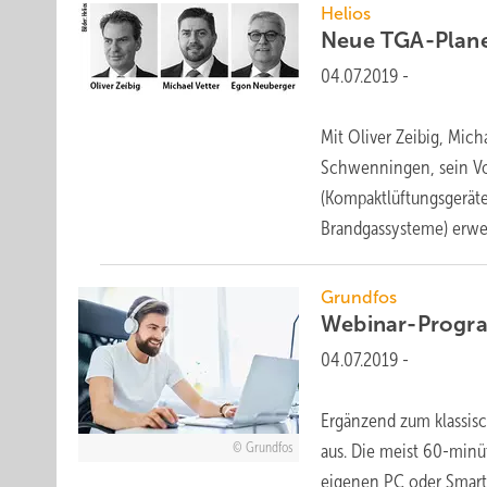
Helios
Neue
TGA-Plane
04.07.2019
-
Mit Oliver Zeibig, Mich
Schwenningen, sein Vor
(Kompaktlüftungsgerä
Brandgassysteme) erwei
Grundfos
Webinar-Prog
04.07.2019
-
Ergänzend zum klassis
Grundfos
aus. Die meist 60-min
eigenen PC oder Smart