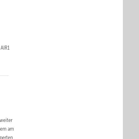
 AIR1
weiter
quem am
perten