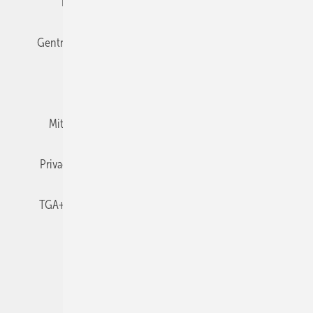
Editor's choice
E-Paper
Fachbeiträge
Gentner Verlag
Impressum
Karriere bei Gentner
Team
Mediaservice
Mitgliedschaften und Engagement
Newsletter
Privacy Manager
RSS-Feed
TGA+E abonnieren
TGA+E-WissensCheck
Veranstaltungen / Webinare
© 2026 TGA+E Fachplaner