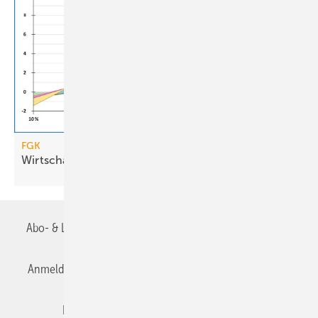
FGK
Wirtschaftlichkeit von
RLT-Anlagen
Abo- & Leserservice
AGB
Alle Inhalte chronologisch
Anmelden
Anmeldung & Registrierung
Datenschutz
Editor's choice
E-Paper
Fachbeiträge