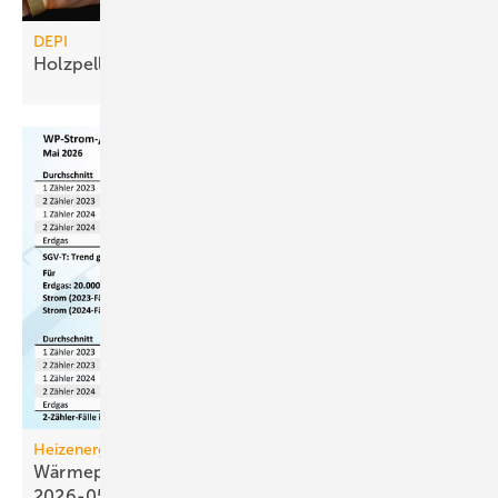
DEPI
Holzpellet-Lagerkonfigurator
Heizenergiekosten
Wärmepumpen­strom-/Gas­preis-Baro­meter
2026-05