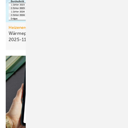
Heizenergiekosten
Wärmepumpen­strom-/Gas­preis-Baro­meter
2025-11