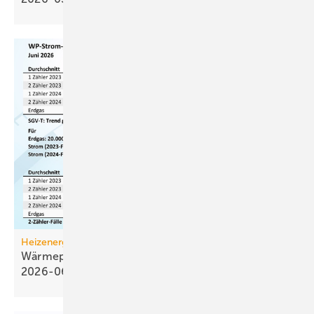
Heizenergiekosten
Wärmepumpen­strom-/Gas­preis-Baro­meter
2026-06