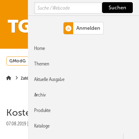
Springe
Springe
Springe
Search
auf
auf
auf
Hauptinhalt
Hauptmenü
SiteSearch
MENÜ
Home
GModG
Wärmepumpe
Heizungsförderung
Energ
Themen
Zahlen · Daten · Fakten
Aktuelle Ausgabe
Archiv
Kostenfreie Wetterdaten
Produkte
07.08.2019
|
Veröffentlicht in
Ausgabe 08-2019
|
Druckvorschau
Kataloge