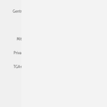
Gentner Verlag
Impressum
Karriere bei Gentner
Team
Mediaservice
Mitgliedschaften und Engagement
Newsletter
Privacy Manager
RSS-Feed
TGA+E abonnieren
TGA+E-WissensCheck
Veranstaltungen / Webinare
© 2026 TGA+E Fachplaner