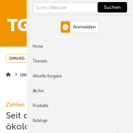
Springe
Springe
Springe
Search
auf
auf
auf
Hauptinhalt
Hauptmenü
SiteSearch
MENÜ
Home
GModG
Wärmepumpe
Heizungsförderung
Energ
Themen
ZAHLEN
Aktuelle Ausgabe
Archiv
Zahlen
Produkte
Seit dem 2. Mai leben wir
Kataloge
ökologisch auf Pump