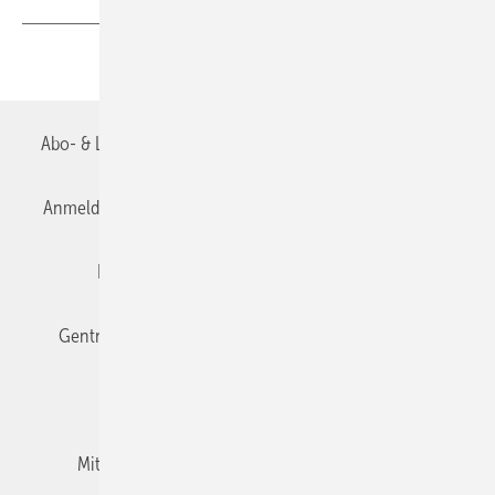
Teilen
Link kopieren
Abo- & Leserservice
AGB
Alle Inhalte chronologisch
Anmelden
Anmeldung & Registrierung
Datenschutz
Editor's choice
E-Paper
Fachbeiträge
Gentner Verlag
Impressum
Karriere bei Gentner
Team
Mediaservice
Mitgliedschaften und Engagement
Newsletter