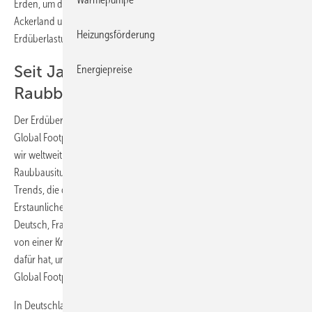
Erden, um den globalen Bedarf an natürlichen Rohstoffen, wie
Ackerland und Wäldern, nachhaltig zu decken. Der globale
Heizungsförderung
Erdüberlastungstag wird im August erwartet.
Seit Jahrzehnten in einer globalen
Energiepreise
Raubbausituation
Der Erdüberlastungstag (global und für einzelne Länder) wird vom
Global Footprint Network errechnet. Nach diesen Berechnungen sind
wir weltweit seit den frühen Siebzigerjahren in einer globalen
Raubbausituation. „Dieser ‚Overshoot‘ ist einer der wesentlichsten
Trends, die die Zukunft der Menschheit bestimmen.
Erstaunlicherweise fehlt uns das entsprechend präzise Wort auf
Deutsch, Französisch, Italienisch, Spanisch etc. Das ist, wie wenn wir
von einer Krankheit befallen wären, aber der Doktor keinen Namen
dafür hat, und nur eine vage Therapie“, sagt Mathis Wackernagel vom
Global Footprint Network.
In Deutschland ist der Erdüberlastungstag im Vergleich zum Vorjahr