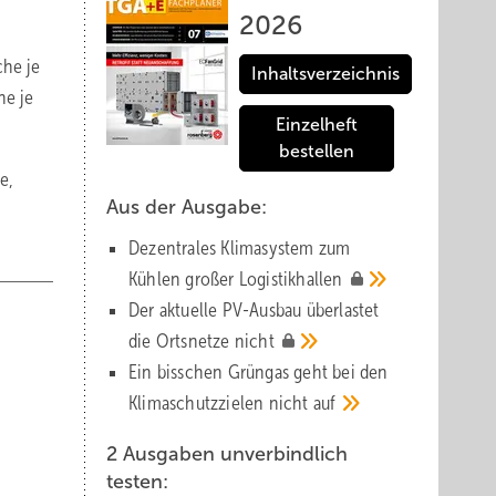
2026
che je
Inhaltsverzeichnis
he je
Einzelheft
bestellen
e,
Aus der Ausgabe:
Dezentrales Klimasystem zum
Kühlen großer
Logistik­hallen
Der aktuelle PV-Ausbau über­lastet
die Orts­netze
nicht
Ein bisschen Grüngas geht bei den
Klima­schutz­zielen nicht
auf
2 Ausgaben unverbindlich
testen: