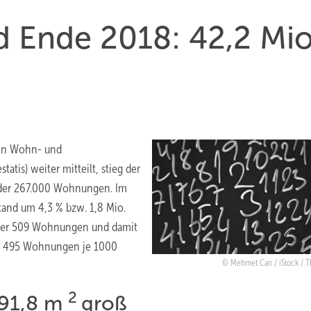
Ende 2018: 42,2 Mio
 in Wohn- und
tis) weiter mitteilt, stieg der
der 267.000 Wohnungen. Im
and um 4,3 % bzw. 1,8 Mio.
er 509 Wohnungen und damit
0: 495 Wohnungen je 1000
Mehmet Can / iStock / T
2
 91,8 m
groß