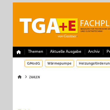
Springe
Springe
Springe
auf
auf
auf
Hauptinhalt
Hauptmenü
SiteSearch
Themen
Aktuelle Ausgabe
Archiv
P
GModG
Wärmepumpe
Heizungsförderun
ZAHLEN