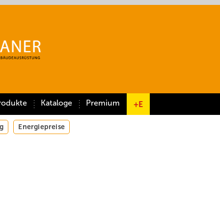
rodukte
Kataloge
Premium
+E
g
Energiepreise